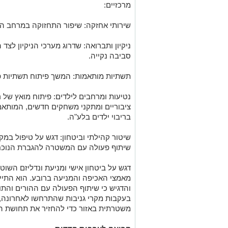
מרכזיים:
שירותי אחזקה: שיפור התחזוקה במרחב הצי
ניקיון ותברואה: שדרוג מערכי הניקיון לצ
סביבה נקייה.
תשתיות מותאמות: המשך פיתוח תשתיות פי
נטיעות ומרחבים לילדים: פיתוח מואץ של ר
ציבוריים ומתקני משחקים חדשים, המותאמ
בריבוי ילדים בלע"ה.
שיטור קהילתי וביטחון: דגש על טיפול במקר
שיתוף פעולה עם המשטרה להגברת הנוכח
דגש על ביטחון אישי ומניעת ונדליזם השוט
מאמצי האכיפה והמניעה ברובע. הוא התיי
והדגיש כי שיתוף הפעולה עם ההורים והתו
בעקבות מקרי גניבות שהתרחשו לאחרונה, 
משטרתית באזור כדי להחזיר את תחושת הב