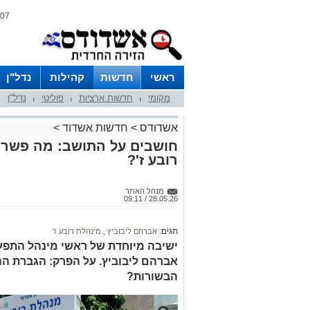
07 אוגוסט 2026 / 16:51
ראשי
חדשות
קהילות
נדל"ן
מקומי
חדשות ארציות
פוליטי
נדל"ן
|
|
|
אשדודס
>
חדשות אשדוד
>
חושבים על התושב: מה פשר 
רובע ז'?
מנהל האתר
28.05.26 / 09:11
תגים:
אברהם ליבוביץ
,
מינהלת רובע ז'
ישיבה מיוחדת של ראשי מינהל התפעו
אברהם ליבוביץ. על הפרק: הגברת ה
הבשורות?