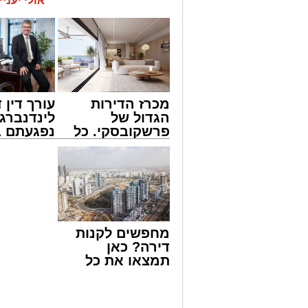
אולי יעניי
מכרז הדירות
עורך דין ד
הגדול של
לינדנברג 
פרשקובסקי. כל
נפגעתם ב
מה שצריך לדעת
דרכים לח
צילום: דוברות איחוד הצלה
לפני שמגישים
לקבל מה 
הצעה לדירה
לכם
שבאחד הרחובות ברובע י"א בעיר, כתוצא
באשדוד
ליבו.
למקום הוזעקו מיד צוותי רפואה ומתנדבים 
מחפשים לקנות
והפרמדיקים שהגיעו לזירה הבחינו כי הגבר
דירה? כאן
בפעולות החייאה מתקדמות, הכוללות עיסוי
תמצאו את כל
הדירות החדשות
בזכות התושייה והפעילות המהירה והמקצו
למכירה באשדוד
שב לפעום.
>>>