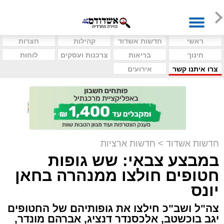
ראשי
חדשות אשדוד
קהילות
חצרות
חינוך
בריאות
צרכנות ועסקים
לוחות
צרו איתנו קשר
אירועים
חדשות אשדוד
>
חדשות ארציות
במבצע צבאי: שש גופות
חטופים חולצו ממנהרה בחאן
יונס
צה"ל ושב"כ חילצו את גופותיהם של החטופים
יגב בוכשטב, אלכסנדר דנציג, אברהם מונדר,