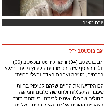
יורם מצגר
-
יגב בוכשטב ז"ל
יגב בוכשטב (34) ורימון קירשט בוכשטב (36)
נולדו בעוטף עזה והקימו בית בקיבוץ נירים - "מלא
בפרחים, מוזיקה ואהבת האדם ובעלי החיים".
הם הקדישו את החיים שלהם לטיפול בחיות
שעברו התעללות ולחמישה כלבים וחמישה
חתולים שהצילו ואימצו לביתם. בשמחת תורה
בצהריים ההורים של יגב הגיעו לביתם של יגב