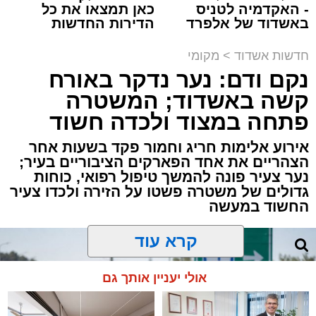
- האקדמיה לטניס
כאן תמצאו את כל
באשדוד של אלפרד
הדירות החדשות
קריאולנסקי - לילדים
למכירה באשדוד >>>
תגים:
זיהום
,
אשדוד
,
נמל אשדוד
,
רפורמה
,
אוויר
חדשות אשדוד
>
מקומי
נקם ודם: נער נדקר באורח
מאחורי חומות הבטון והמנופים של השער הימי
קשה באשדוד; המשטרה
המרכזי בישראל מתנהלת פעילות ענפה.
פתחה במצוד ולכדה חשוד
דוח האחריות התאגידית (ESG) לשנת 2025
אירוע אלימות חריג וחמור פקד בשעות אחר
שמפרסמת חברת נמל אשדוד חושף את התנהלות
הצהריים את אחד הפארקים הציבוריים בעיר;
החברה במהלך שנה מאתגרת, שהתאפיינה
נער צעיר פונה להמשך טיפול רפואי, כוחות
גדולים של משטרה פשטו על הזירה ולכדו צעיר
במעבר הדרגתי ממציאות חירום מתמשכת
החשוד במעשה
להתייצבות זהירה – לצד קשיים ביטחוניים,
תפעוליים וכלכליים כבדים.
קרא עוד
למרות זאת, הנמל המשיך למלא את תפקידו
אולי יעניין אותך גם
כתשתית לאומית חיונית, תוך שמירה על רציפות
תפקודית מלאה והבטחת זרימת הסחורות לישראל