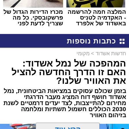
המלצה חמה להרשמה
מכרז הדירות הגדול של
- האקדמיה לטניס
פרשקובסקי. כל מה
באשדוד של אלפרד
שצריך לדעת לפני
קריאולנסקי - לילדים
שמגישים הצעה לדירה
באשדוד
כתבות נוספות
חדשות אשדוד
>
מקומי
המהפכה של נמל אשדוד:
האם זו הדרך החדשה להציל
את האוויר שלנו?
בזמן שכולם עסוקים במציאות הביטחונית, נמל
אשדוד חושף דוח המציג מעבר הדרגתי
מחירום להתייצבות, לצד יעדים דרמטיים לשנת
2030 הכוללים חשמול תשתיות ומלחמה
בזיהום האוויר