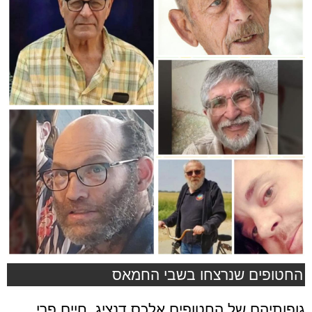
החטופים שנרצחו בשבי החמאס
גופותיהם של החטופים אלכס דנציג, חיים פרי,