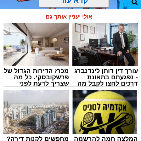
קרא עוד
אולי יעניין אותך גם
עורך דין דותן לינדנברג
מכרז הדירות הגדול של
- נפגעתם בתאונת
פרשקובסקי. כל מה
דרכים לחצו לקבל מה
שצריך לדעת לפני
שמגיע לכם
שמגישים הצעה לדירה
באשדוד
צילום: מני בן ארוש
מערכת האתר / 10:44 06.08.26
המלצה חמה להרשמה
מחפשים לקנות דירה?