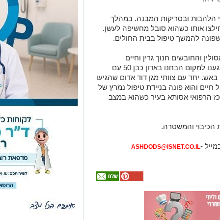
וי הלהבות ובסריקות המבנה. במהלך
ילצו אותו כשהוא סובל מחשיפה לעשן.
 שפונה להמשך טיפול בבית החולים.
לין והחובשים חנוך גרין וחיים
קוזלובסקי, תיארו את הגעתם לזירה: "כשהגענו למקום הבחנו באדון כבן 50 עם
אש. יחד עם צוותי מגן דוד אדום שהגיעו
ל חיים והוא פונה בניידת טיפול נמרץ של
ז הרפואי אסותא בעיר כשהוא במצב
ת הכיבוי והמשטרה.
מייל -
ASHDODS@ISNET.CO.IL
אולי
יעניין
אותך
גם