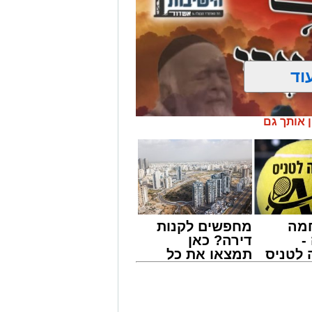
וד
ן אותך גם
מה
מחפשים לקנות
-
דירה? כאן
לטניס
תמצאו את כל
של
הדירות החדשות
למכירה באשדוד
' יתכנסו המוני בחורי הישיבות שטרם
י -
>>>
ולי הדור, מרן הגרי"ב שרייבר שליט"א