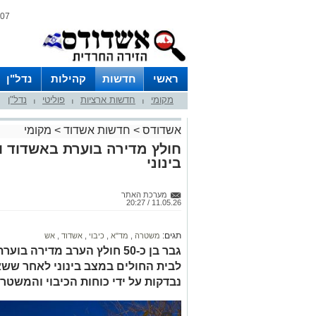
07 אוגוסט 2026 / 02:06
ראשי
חדשות
קהילות
נדל"ן
מקומי
חדשות ארציות
פוליטי
נדל"ן
|
|
|
אשדודס
>
חדשות אשדוד
>
מקומי
חולץ מדירה בוערת באשדוד ו
בינוני
מערכת האתר
11.05.26 / 20:27
תגים:
משטרה
,
מד"א
,
כיבוי
,
אשדוד
,
אש
גבר בן כ-50 חולץ הערב מדירה
לבית החולים במצב בינוני לאחר ששא
נבדקות על ידי כוחות הכיבוי והמשטר