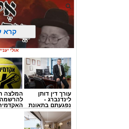
קרא ע
אולי יעניי
עורך דין דותן
המלצה ח
לינדנברג -
להרשמה 
נפגעתם בתאונת
האקדמיה 
דרכים לחצו
באשדוד 
מעגלים
לקבל מה שמגיע
אלפרד
ארוע שטרם היה כמותו: בשבוע הבא ביום ג
לכם
קריאולנסק
החלו את זמן 'אלול', והם יזכו לשמוע את גד
לילדים