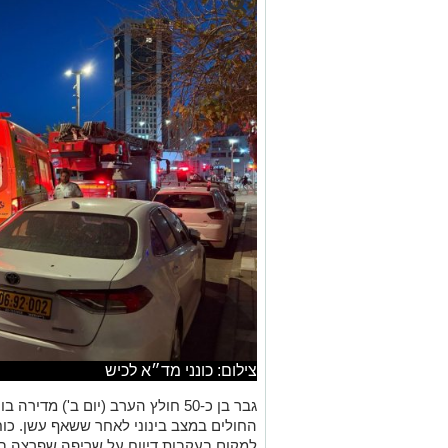
צילום: כונני מד״א לכיש
גבר בן כ-50 חולץ הערב (יום ב') מ
החולים במצב בינוני לאחר ששאף עשן. כוח
למקום בעקבות דיווח על שריפה שפרצה בד