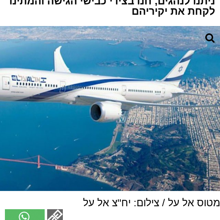
ניתנו לנהגים, חנו בצידי כבישי הגישה והמתינו
לקחת את יקיריהם
מטוס אל על / צילום: יח''צ אל על