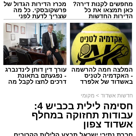
מחפשים לקנות דירה?
מכרז הדירות הגדול של
כאן תמצאו את כל
פרשקובסקי. כל מה
הדירות החדשות
שצריך לדעת לפני
למכירה באשדוד >>>
שמגישים הצעה לדירה
מעגלים
באשדוד
מנהל האתר / 20:31 06.08.26
המלצה חמה להרשמה
עורך דין דותן לינדנברג
- האקדמיה לטניס
- נפגעתם בתאונת
תגים:
הגרי"ב שרייבר
,
מעגלים
באשדוד של אלפרד
דרכים לחצו לקבל מה
קריאולנסקי - לילדים
שמגיע לכם
ארוע שטרם היה כמותו: בשבוע הבא ביום ג'
חדשות אשדוד
>
מקומי
יתכנסו המוני בחורי הישיבות שטרם החלו את זמן
חסימה לילית בכביש 4:
'אלול', והם יזכו לשמוע את גדולי הדור, מרן הגרי"ב
עבודות תחזוקה במחלף
שרייבר שליט"א והגאון רבי ישאי טולידנו שליט"א,
אשדוד צפון
שבשעה נדירה של קורת רוח ישתפו את שומעיהם
חברת נתיבי ישראל תבצע הלילות הקרובים
באשר ראו וקיבלו בבתי הוריהם, הגאון רבי פנחס