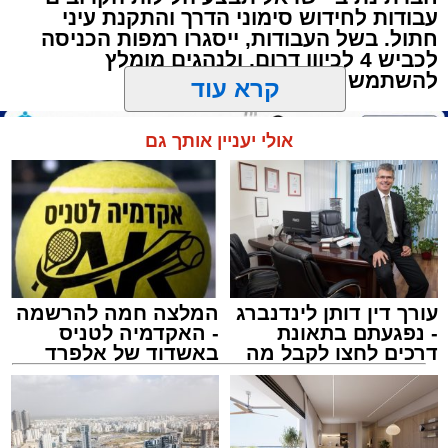
עבודות לחידוש סימוני הדרך והתקנת עיני
שרייבר זצ"ל והגאון רבי ניסים טולידנו זצ"ל, כאשר
חתול. בשל העבודות, ייסגרו רמפות הכניסה
מטרתם של הדברים שישמעו היא לעורר הלבבות
לכביש 4 לכיוון דרום, ולנהגים מומלץ
ולהחדיר אהבת אמת לתורה.
להשתמש בדרכים חלופיות
הארוע, במסגרת ארועי 'מעגלים', יתקיים בבית
קרא עוד
הכנסת 'חניכי הישיבות' רובע ג', ביום שלישי הקרוב
בשעה 21.00
אולי יעניין אותך גם
לאחר הארוע יתקיים רב שיח וכן פלפול תלמודי
בריתחא דאורייתא בעומקא דשמעתתא.
עורך דין דותן לינדנברג
המלצה חמה להרשמה
- נפגעתם בתאונת
- האקדמיה לטניס
דרכים לחצו לקבל מה
באשדוד של אלפרד
שמגיע לכם
קריאולנסקי - לילדים