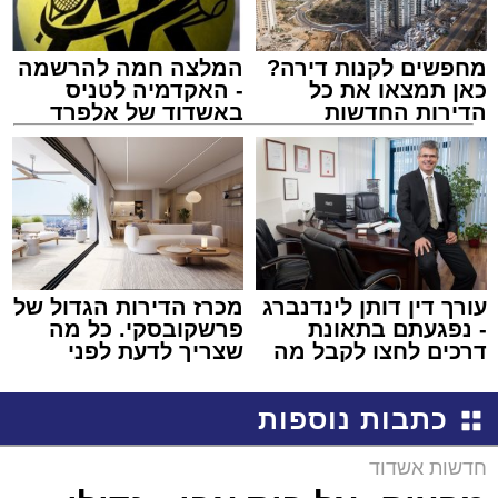
מחפשים לקנות דירה?
המלצה חמה להרשמה
כאן תמצאו את כל
- האקדמיה לטניס
הדירות החדשות
באשדוד של אלפרד
למכירה באשדוד >>>
קריאולנסקי - לילדים
עורך דין דותן לינדנברג
מכרז הדירות הגדול של
- נפגעתם בתאונת
פרשקובסקי. כל מה
דרכים לחצו לקבל מה
שצריך לדעת לפני
שמגיע לכם
שמגישים הצעה לדירה
באשדוד
כתבות נוספות
חדשות אשדוד