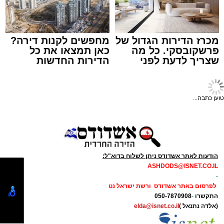
נתיבי ישראל
מערכת האתר / 18:19 06.08.26
מכרז הדירות הגדול של
מחפשים לקנות דירה?
פרשקובסקי. כל מה
כאן תמצאו את כל
שצריך לדעת לפני
הדירות החדשות
מעוניינים להגיב? לדווח ? צרו איתנו קשר במייל -
שמגישים הצעה לדירה
למכירה באשדוד >>>
ASHDODS@ISNET.CO.IL
תגים:
אשדוד
,
נתיבי ישראל
באשדוד
טוען כתבה...
חברת "נתיבי ישראל" הודיעה על ביצוע עבודות
תחזוקה ליליות במחלף אשדוד צפון שיימשכו
במשך שני לילות, בימים ראשון ושני, ה-9 וה-10
באוגוסט 2026, בין השעות 23:00 בלילה ועד
05:00 בבוקר למחרת.
הודעות לאתר אשדודס ניתן לשלוח בדוא"ל:
ASHDODS@ISNET.CO.IL
העבודות מבוצעות כחלק מפעולות שוטפות
-
לחידוש סימוני הדרך והתקנת עיני חתול, במטרה
לפרסום באתר אשדודס ורשת ישראל נט
התקשרו
-
050-7870908
לשפר את בטיחות הנסיעה עבור כלל משתמשי