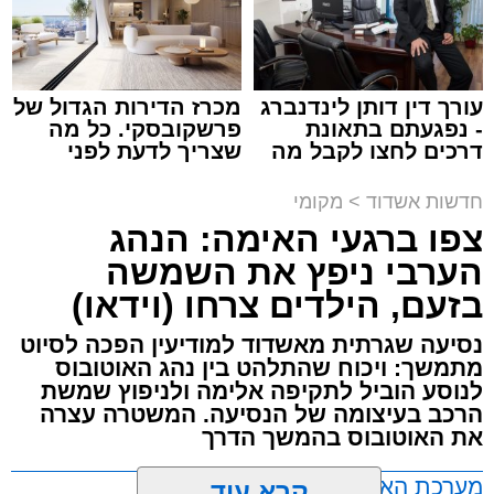
עופר אשטוקר / 15:32 07.08.26
עורך דין דותן לינדנברג
מכרז הדירות הגדול של
- נפגעתם בתאונת
פרשקובסקי. כל מה
דרכים לחצו לקבל מה
שצריך לדעת לפני
תגים:
תאונת עבודה באשדוד
שמגיע לכם
שמגישים הצעה לדירה
באשדוד
חדשות אשדוד
>
מקומי
עובדת בת 56 נפצעה היום (שישי) באורח בינוני
צפו ברגעי האימה: הנהג
לאחר שנפלה מסולם במהלך עבודתה במחסן
הערבי ניפץ את השמשה
באזור דרך הרכבת, מתחם ביג פאשן באשדוד.
בזעם, הילדים צרחו (וידאו)
כוחות ההצלה הוזעקו למקום בעקבות דיווח על
נסיעה שגרתית מאשדוד למודיעין הפכה לסיוט
נפילה מגובה במהלך העבודה. עם הגעתם מצאו
מתמשך: ויכוח שהתלהט בין נהג האוטובוס
לנוסע הוביל לתקיפה אלימה ולניפוץ שמשת
את האישה בהכרה מלאה, כשהיא סובלת מחבלות
הרכב בעיצומה של הנסיעה. המשטרה עצרה
במספר אזורים בגופה לאחר שנפלה מגובה של
את האוטובוס בהמשך הדרך
כ-2 עד 3 מטרים.
מערכת האתר / 11:35 07.08.26
קרא עוד