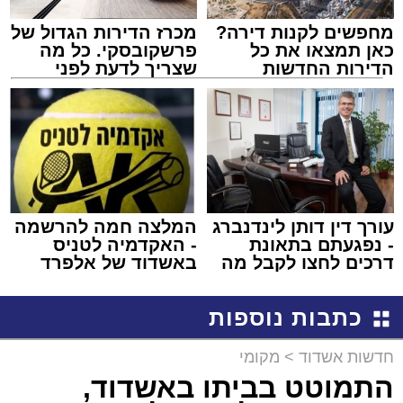
מחפשים לקנות דירה?
מכרז הדירות הגדול של
כאן תמצאו את כל
פרשקובסקי. כל מה
הדירות החדשות
שצריך לדעת לפני
למכירה באשדוד >>>
שמגישים הצעה לדירה
באשדוד
עורך דין דותן לינדנברג
המלצה חמה להרשמה
- נפגעתם בתאונת
- האקדמיה לטניס
דרכים לחצו לקבל מה
באשדוד של אלפרד
שמגיע לכם
קריאולנסקי - לילדים
כתבות נוספות
חדשות אשדוד
>
מקומי
התמוטט בביתו באשדוד,