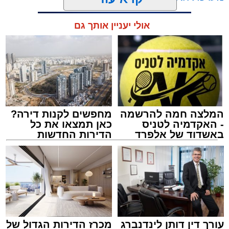
רפאל אוקנין, כונן הצלה דרום, סיפר: “כשהגעתי
למקום הבחנתי בעובדת כשהיא בהכרה מלאה
אולי יעניין אותך גם
וסובלת מחבלות מרובות בגופה לאחר שנפלה
במהלך עבודתה. יחד עם צוותי מד”א הענקנו לה
טיפול רפואי ראשוני והיא פונתה בניידת טיפול
נמרץ לחדר הטראומה במרכז הרפואי אסותא
תגים:
אוטובוס
,
אשדוד
,
ערבי
באשדוד כשהיא במצב בינוני ויציב.”
המלצה חמה להרשמה
מחפשים לקנות דירה?
- האקדמיה לטניס
כאן תמצאו את כל
באשדוד של אלפרד
הדירות החדשות
קריאולנסקי - לילדים
למכירה באשדוד >>>
אירוע חמור ומפחיד התרחש בקו 881 בנסיעה
מאשדוד למודיעין, לאחר שוויכוח מילוליות בין הנהג
לאחד הנוסעים הידרדר במהירות לאלימות קשה
שזרעה פאניקה רבה בקרב הנוסעים. הסיפור
עורך דין דותן לינדנברג
מכרז הדירות הגדול של