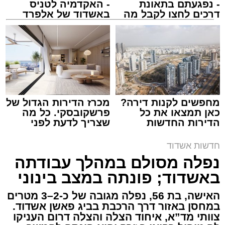
- נפגעתם בתאונת
- האקדמיה לטניס
דרכים לחצו לקבל מה
באשדוד של אלפרד
שמגיע לכם
קריאולנסקי - לילדים
צילום: דוברות איחוד הצלה
מערכת האתר / 15:39 07.08.26
מחפשים לקנות דירה?
מכרז הדירות הגדול של
כאן תמצאו את כל
פרשקובסקי. כל מה
הדירות החדשות
שצריך לדעת לפני
תגים:
איחוד הצלה
,
אשדוד
,
הצלה
למכירה באשדוד >>>
שמגישים הצעה לדירה
באשדוד
חדשות אשדוד
אירוע דרמטי הסתיים בנס רפואי באשדוד, לאחר
נפלה מסולם במהלך עבודתה
שגבר בן 56 התמוטט בביתו שבאחד הרחובות
באשדוד; פונתה במצב בינוני
ברובע י"א בעיר, כתוצאה מאירוע פתאומי שגרם
להפסקת פעילות ליבו.
האישה, בת 56, נפלה מגובה של כ-2–3 מטרים
במחסן באזור דרך הרכבת בביג פאשן אשדוד.
צוותי מד”א, איחוד הצלה והצלה דרום העניקו
למקום הוזעקו מיד צוותי רפואה ומתנדבים של