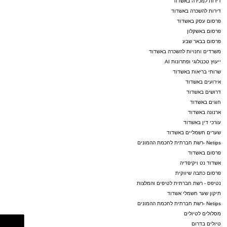
דירות למכירה באשדוד
דירות להשכרה באשדוד
פרסום עסק באשדוד
פרסום באשקלון
פרסום בבאר שבע
משרדים וחנויות להשכרה באשדוד
ייעוץ טכנולוגי ופתרונות AI
שרותי בריאות באשדוד
אירועים באשדוד
דרושים באשדוד
חוגים באשדוד
ארנונה באשדוד
עורכי דין באשדוד
שערים חשמליים באשדוד
Netips -רשת חברתית לחכמת ההמונים
פרסום באשדוד
אשדוד נט ויקיפדיה
פרסום כתבה שיווקית
נטיפס - רשת חברתית לטיפים והמלצות
תיקון שער חשמלי אשדוד
Netips -רשת חברתית לחכמת ההמונים
מסלולים לטיולים
טיולים בדרום