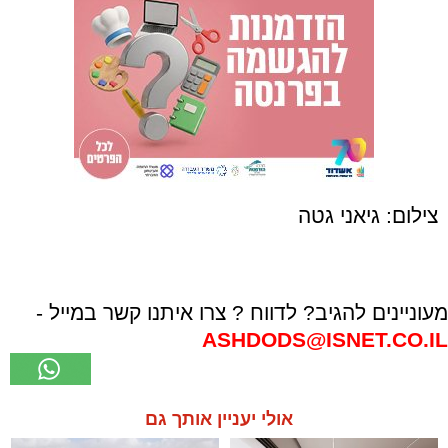
צילום:
גיאני גטה
מעוניינים להגיב? לדווח ? צרו איתנו קשר במייל -
ASHDODS@ISNET.CO.IL
אולי יעניין אותך גם