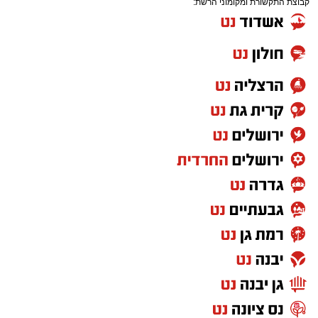
קבוצת התקשורת ומקומוני הרשת:
לזירה ועצרו את האוטובוס בהמשך המסלול כדי
לטפל באירוע ולתחקר את המעורבים.
מעוניינים להגיב? לדווח ? צרו איתנו קשר במייל -
ASHDODS@ISNET.CO.IL