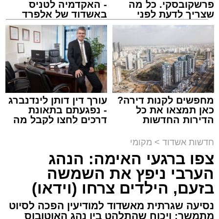
מעוניינים להגיב? לדווח ? צרו איתנו קשר במייל -
פרשקובסקי. כל מה
- האקדמיה לטניס
ASHDODS@ISNET.CO.IL
שצריך לדעת לפני
באשדוד של אלפרד
שמגישים הצעה לדירה
קריאולנסקי - לילדים
באשדוד
צילום: דוברות איחוד הצלה
עופר אשטוקר / 15:32 07.08.26
מחפשים לקנות דירה?
עורך דין דותן לינדנברג
כאן תמצאו את כל
- נפגעתם בתאונת
הדירות החדשות
דרכים לחצו לקבל מה
תגים:
תאונת עבודה באשדוד
למכירה באשדוד >>>
שמגיע לכם
חדשות אשדוד
>
מקומי
עובדת בת 56 נפצעה היום (שישי) באורח בינוני
צפו ברגעי האימה: הנהג
לאחר שנפלה מסולם במהלך עבודתה במחסן
הערבי ניפץ את השמשה
באזור דרך הרכבת, מתחם ביג פאשן באשדוד.
בזעם, הילדים צרחו (וידאו)
כוחות ההצלה הוזעקו למקום בעקבות דיווח על
נסיעה שגרתית מאשדוד למודיעין הפכה לסיוט
נפילה מגובה במהלך העבודה. עם הגעתם מצאו
מתמשך: ויכוח שהתלהט בין נהג האוטובוס