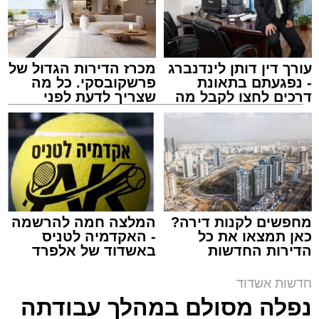
עורך דין דותן לינדנברג
מכרז הדירות הגדול של
- נפגעתם בתאונת
פרשקובסקי. כל מה
דרכים לחצו לקבל מה
שצריך לדעת לפני
שמגיע לכם
שמגישים הצעה לדירה
באשדוד
צילום: דוברות איחוד הצלה
מערכת האתר / 15:39 07.08.26
מחפשים לקנות דירה?
המלצה חמה להרשמה
כאן תמצאו את כל
- האקדמיה לטניס
הדירות החדשות
באשדוד של אלפרד
תגים:
איחוד הצלה
,
אשדוד
,
הצלה
למכירה באשדוד >>>
קריאולנסקי - לילדים
חדשות אשדוד
אירוע דרמטי הסתיים בנס רפואי באשדוד, לאחר
נפלה מסולם במהלך עבודתה
שגבר בן 56 התמוטט בביתו שבאחד הרחובות