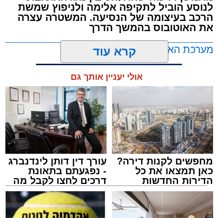
לנוסע הוביל לתקיפה אלימה ולניפוץ שמשת
את האישה בהכרה מלאה, כשהיא סובלת מחבלות
הרכב בעיצומה של הנסיעה. המשטרה עצרה
במספר אזורים בגופה לאחר שנפלה מגובה של
את האוטובוס בהמשך הדרך
כ-2 עד 3 מטרים.
מערכת האתר / 11:35 07.08.26
קרא עוד
רפאל אוקנין, כונן הצלה דרום, סיפר: “כשהגעתי
למקום הבחנתי בעובדת כשהיא בהכרה מלאה
אולי יעניין אותך גם
וסובלת מחבלות מרובות בגופה לאחר שנפלה
במהלך עבודתה. יחד עם צוותי מד”א הענקנו לה
טיפול רפואי ראשוני והיא פונתה בניידת טיפול
נמרץ לחדר הטראומה במרכז הרפואי אסותא
תגים:
אוטובוס
,
אשדוד
,
ערבי
באשדוד כשהיא במצב בינוני ויציב.”
מחפשים לקנות דירה?
עורך דין דותן לינדנברג
כאן תמצאו את כל
- נפגעתם בתאונת
הדירות החדשות
דרכים לחצו לקבל מה
למכירה באשדוד >>>
שמגיע לכם