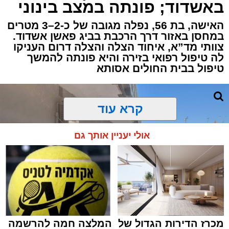
באשדוד; פונתה במצב בינוני
ברובע י"א בעיר, כתוצאה מאירוע פתאומי שגרם
להפסקת פעילות ליבו.
האישה, בת 56, נפלה מגובה של כ-2–3 מטרים
במחסן באזור דרך הרכבת בביג פאשן אשדוד.
צוותי מד”א, איחוד הצלה והצלה דרום העניקו
למקום הוזעקו מיד צוותי רפואה ומתנדבים של
לה טיפול רפואי בזירה והיא פונתה להמשך
ארגון "איחוד הצלה". החובשים והפרמדיקים
טיפול בבית החולים אסותא
שהגיעו לזירה הבחינו כי הגבר ללא דופק וללא
הכרה, ופתחו מיידית בפעולות החייאה מתקדמות,
הכוללות עיסויי לב ושימוש במפעם (דפיברילטור).
קרא עוד
בזכות התושייה והפעילות המהירה והמקצועית של
אולי יעניין אותך גם
הצוותים בשטח, ליבו של הגבר שב לפעום.
לאחר ייצוב מצבו הראשוני, הוא פונה באמבולנס
לבית חולים להמשך קבלת טיפול רפואי כשמצבו
מוגדר יציב.
מכרז הדירות הגדול של
המלצה חמה להרשמה