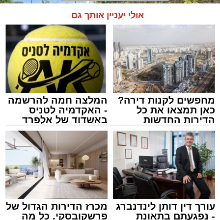
אולי יעניין אותך גם
מחפשים לקנות דירה?
המלצה חמה להרשמה
כאן תמצאו את כל
- האקדמיה לטניס
הדירות החדשות
באשדוד של אלפרד
למכירה באשדוד >>>
קריאולנסקי - לילדים
צילום: דוברות איחוד הצלה
מערכת האתר / 15:39 07.08.26
עורך דין דותן לינדנברג
מכרז הדירות הגדול של
- נפגעתם בתאונת
פרשקובסקי. כל מה