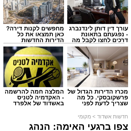
לבית חולים להמשך קבלת טיפול רפואי כשמצבו
מוגדר יציב.
עורך דין דותן לינדנברג
מחפשים לקנות דירה?
מעוניינים להגיב? לדווח ? צרו איתנו קשר במייל -
- נפגעתם בתאונת
כאן תמצאו את כל
ASHDODS@ISNET.CO.IL
דרכים לחצו לקבל מה
הדירות החדשות
שמגיע לכם
למכירה באשדוד >>>
צילום: דוברות איחוד הצלה
עופר אשטוקר / 15:32 07.08.26
מכרז הדירות הגדול של
המלצה חמה להרשמה
פרשקובסקי. כל מה
- האקדמיה לטניס
שצריך לדעת לפני
באשדוד של אלפרד
תגים:
תאונת עבודה באשדוד
שמגישים הצעה לדירה
קריאולנסקי - לילדים
באשדוד
חדשות אשדוד
>
מקומי
עובדת בת 56 נפצעה היום (שישי) באורח בינוני
צפו ברגעי האימה: הנהג
לאחר שנפלה מסולם במהלך עבודתה במחסן