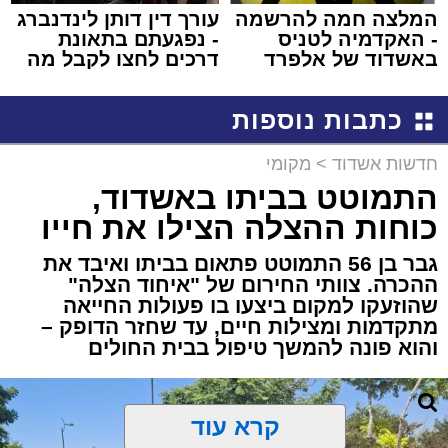
המלצה חמה להרשמה
עורך דין דותן לינדנברג
- האקדמיה לטניס
- נפגעתם בתאונת
באשדוד של אלפרד
דרכים לחצו לקבל מה
קריאולנסקי - לילדים
שמגיע לכם
כתבות נוספות
חדשות אשדוד
>
מקומי
התמוטט בביתו באשדוד,
כוחות ההצלה הצילו את חייו
גבר בן 56 התמוטט פתאום בביתו ואיבד את
ההכרה. צוותי החירום של "איחוד הצלה"
שהוזעקו למקום ביצעו בו פעולות החייאה
מתקדמות ומצילות חיים, עד שחזר הדופק –
והוא פונה להמשך טיפול בבית החולים
קרא עוד