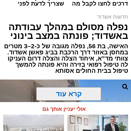
דרכים לחצו לקבל מה
שצריך לדעת לפני
תגים:
איחוד הצלה
,
אשדוד
,
הצלה
שמגיע לכם
שמגישים הצעה לדירה
באשדוד
חדשות אשדוד
אירוע דרמטי הסתיים בנס רפואי באשדוד, לאחר
נפלה מסולם במהלך עבודתה
שגבר בן 56 התמוטט בביתו שבאחד הרחובות
באשדוד; פונתה במצב בינוני
ברובע י"א בעיר, כתוצאה מאירוע פתאומי שגרם
להפסקת פעילות ליבו.
האישה, בת 56, נפלה מגובה של כ-2–3 מטרים
במחסן באזור דרך הרכבת בביג פאשן אשדוד.
צוותי מד”א, איחוד הצלה והצלה דרום העניקו
למקום הוזעקו מיד צוותי רפואה ומתנדבים של
לה טיפול רפואי בזירה והיא פונתה להמשך
ארגון "איחוד הצלה". החובשים והפרמדיקים
טיפול בבית החולים אסותא
שהגיעו לזירה הבחינו כי הגבר ללא דופק וללא
הכרה, ופתחו מיידית בפעולות החייאה מתקדמות,
הכוללות עיסויי לב ושימוש במפעם (דפיברילטור).
קרא עוד
בזכות התושייה והפעילות המהירה והמקצועית של
אולי יעניין אותך גם
הצוותים בשטח, ליבו של הגבר שב לפעום.
לאחר ייצוב מצבו הראשוני, הוא פונה באמבולנס