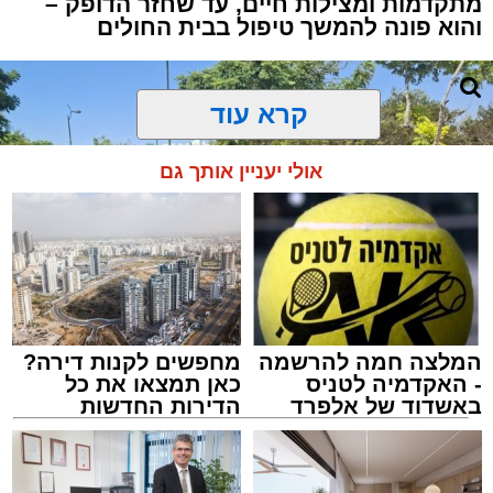
מתקדמות ומצילות חיים, עד שחזר הדופק –
והוא פונה להמשך טיפול בבית החולים
קרא עוד
אולי יעניין אותך גם
המלצה חמה להרשמה
מחפשים לקנות דירה?
- האקדמיה לטניס
כאן תמצאו את כל
באשדוד של אלפרד
הדירות החדשות
קריאולנסקי - לילדים
למכירה באשדוד >>>
צילום: דוברות איחוד הצלה
מערכת האתר / 15:39 07.08.26