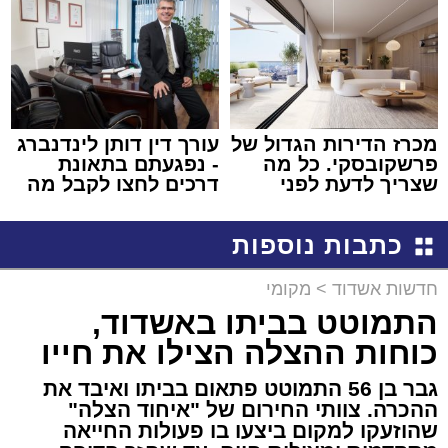
מכרז הדירות הגדול של
עורך דין דותן לינדנברג
פרשקובסקי. כל מה
- נפגעתם בתאונת
שצריך לדעת לפני
דרכים לחצו לקבל מה
שמגישים הצעה לדירה
שמגיע לכם
באשדוד
כתבות נוספות
חדשות אשדוד
>
מקומי
התמוטט בביתו באשדוד,
כוחות ההצלה הצילו את חייו
גבר בן 56 התמוטט פתאום בביתו ואיבד את
ההכרה. צוותי החירום של "איחוד הצלה"
שהוזעקו למקום ביצעו בו פעולות החייאה