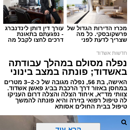
מכרז הדירות הגדול של
עורך דין דותן לינדנברג
פרשקובסקי. כל מה
- נפגעתם בתאונת
שצריך לדעת לפני
דרכים לחצו לקבל מה
תגים:
איחוד הצלה
,
אשדוד
,
הצלה
שמגישים הצעה לדירה
שמגיע לכם
באשדוד
חדשות אשדוד
אירוע דרמטי הסתיים בנס רפואי באשדוד, לאחר
נפלה מסולם במהלך עבודתה
שגבר בן 56 התמוטט בביתו שבאחד הרחובות
באשדוד; פונתה במצב בינוני
ברובע י"א בעיר, כתוצאה מאירוע פתאומי שגרם
להפסקת פעילות ליבו.
האישה, בת 56, נפלה מגובה של כ-2–3 מטרים
במחסן באזור דרך הרכבת בביג פאשן אשדוד.
צוותי מד”א, איחוד הצלה והצלה דרום העניקו
למקום הוזעקו מיד צוותי רפואה ומתנדבים של
לה טיפול רפואי בזירה והיא פונתה להמשך
ארגון "איחוד הצלה". החובשים והפרמדיקים
טיפול בבית החולים אסותא
שהגיעו לזירה הבחינו כי הגבר ללא דופק וללא
הכרה, ופתחו מיידית בפעולות החייאה מתקדמות,
הכוללות עיסויי לב ושימוש במפעם (דפיברילטור).
קרא עוד