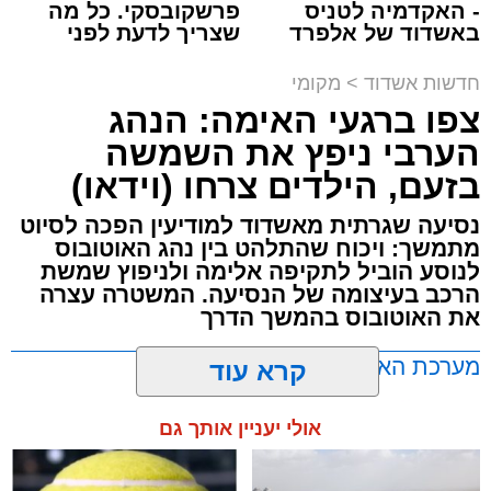
- האקדמיה לטניס
פרשקובסקי. כל מה
באשדוד של אלפרד
שצריך לדעת לפני
תגים:
תאונת עבודה באשדוד
קריאולנסקי - לילדים
שמגישים הצעה לדירה
באשדוד
חדשות אשדוד
>
מקומי
עובדת בת 56 נפצעה היום (שישי) באורח בינוני
צפו ברגעי האימה: הנהג
לאחר שנפלה מסולם במהלך עבודתה במחסן
הערבי ניפץ את השמשה
באזור דרך הרכבת, מתחם ביג פאשן באשדוד.
בזעם, הילדים צרחו (וידאו)
כוחות ההצלה הוזעקו למקום בעקבות דיווח על
נסיעה שגרתית מאשדוד למודיעין הפכה לסיוט
נפילה מגובה במהלך העבודה. עם הגעתם מצאו
מתמשך: ויכוח שהתלהט בין נהג האוטובוס
לנוסע הוביל לתקיפה אלימה ולניפוץ שמשת
את האישה בהכרה מלאה, כשהיא סובלת מחבלות
הרכב בעיצומה של הנסיעה. המשטרה עצרה
במספר אזורים בגופה לאחר שנפלה מגובה של
את האוטובוס בהמשך הדרך
כ-2 עד 3 מטרים.
מערכת האתר / 11:35 07.08.26
קרא עוד
רפאל אוקנין, כונן הצלה דרום, סיפר: “כשהגעתי
למקום הבחנתי בעובדת כשהיא בהכרה מלאה
אולי יעניין אותך גם
וסובלת מחבלות מרובות בגופה לאחר שנפלה
במהלך עבודתה. יחד עם צוותי מד”א הענקנו לה