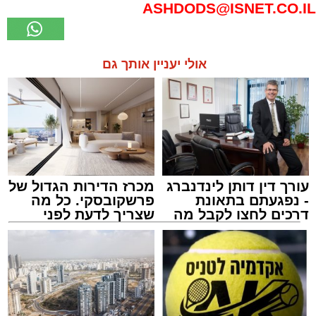
ASHDODS@ISNET.CO.IL
אולי יעניין אותך גם
עורך דין דותן לינדנברג
מכרז הדירות הגדול של
- נפגעתם בתאונת
פרשקובסקי. כל מה
דרכים לחצו לקבל מה
שצריך לדעת לפני
שמגיע לכם
שמגישים הצעה לדירה
באשדוד