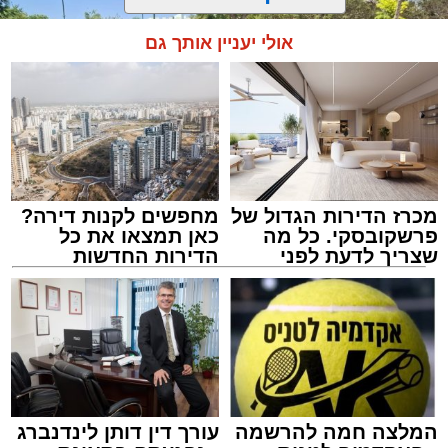
אולי יעניין אותך גם
מכרז הדירות הגדול של
מחפשים לקנות דירה?
פרשקובסקי. כל מה
כאן תמצאו את כל
שצריך לדעת לפני
הדירות החדשות
שמגישים הצעה לדירה
למכירה באשדוד >>>
באשדוד
צילום: דוברות איחוד הצלה
מערכת האתר / 15:39 07.08.26
המלצה חמה להרשמה
עורך דין דותן לינדנברג