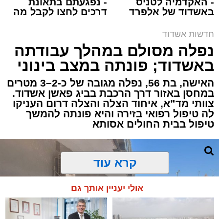
- האקדמיה לטניס
- נפגעתם בתאונת
באשדוד של אלפרד
דרכים לחצו לקבל מה
תגים:
איחוד הצלה
,
אשדוד
,
הצלה
קריאולנסקי - לילדים
שמגיע לכם
חדשות אשדוד
אירוע דרמטי הסתיים בנס רפואי באשדוד, לאחר
נפלה מסולם במהלך עבודתה
שגבר בן 56 התמוטט בביתו שבאחד הרחובות
באשדוד; פונתה במצב בינוני
ברובע י"א בעיר, כתוצאה מאירוע פתאומי שגרם
להפסקת פעילות ליבו.
האישה, בת 56, נפלה מגובה של כ-2–3 מטרים
במחסן באזור דרך הרכבת בביג פאשן אשדוד.
צוותי מד”א, איחוד הצלה והצלה דרום העניקו
למקום הוזעקו מיד צוותי רפואה ומתנדבים של
לה טיפול רפואי בזירה והיא פונתה להמשך
ארגון "איחוד הצלה". החובשים והפרמדיקים
טיפול בבית החולים אסותא
שהגיעו לזירה הבחינו כי הגבר ללא דופק וללא
הכרה, ופתחו מיידית בפעולות החייאה מתקדמות,
הכוללות עיסויי לב ושימוש במפעם (דפיברילטור).
קרא עוד
בזכות התושייה והפעילות המהירה והמקצועית של
אולי יעניין אותך גם
הצוותים בשטח, ליבו של הגבר שב לפעום.
לאחר ייצוב מצבו הראשוני, הוא פונה באמבולנס