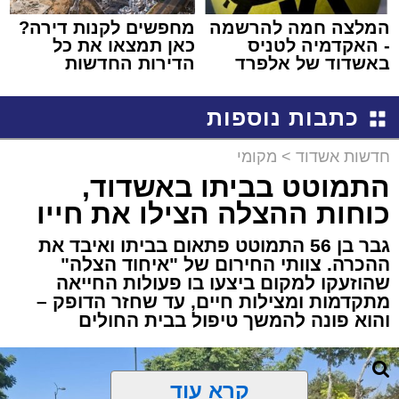
המלצה חמה להרשמה
מחפשים לקנות דירה?
- האקדמיה לטניס
כאן תמצאו את כל
באשדוד של אלפרד
הדירות החדשות
קריאולנסקי - לילדים
למכירה באשדוד >>>
כתבות נוספות
חדשות אשדוד
>
מקומי
התמוטט בביתו באשדוד,
כוחות ההצלה הצילו את חייו
גבר בן 56 התמוטט פתאום בביתו ואיבד את
ההכרה. צוותי החירום של "איחוד הצלה"
שהוזעקו למקום ביצעו בו פעולות החייאה
מתקדמות ומצילות חיים, עד שחזר הדופק –
והוא פונה להמשך טיפול בבית החולים
קרא עוד