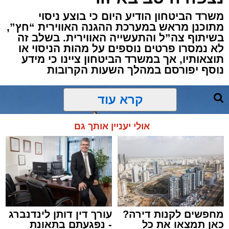
דרמה קשה ברחובות אשדוד: אירוע אלימות חמור
משרד הביטחון הודיע היום כי בוצע ניסוי
התרחש בשעות אחר הצהריים (רביעי) באחד
מתוכנן מראש במערכת ההגנה האווירית “חץ”,
הפארקים המרכזיים בעיר, במהלכו נדקר נער בן
בשיתוף צה”ל והתעשייה האווירית. בשלב זה
12 ונפצע.
לא נמסרו פרטים נוספים על מהות הניסוי או
תוצאותיו, אך במשרד הביטחון ציינו כי מידע
נוסף יפורסם במהלך השעות הקרובות
עם קבלת הדיווח במוקד 100 ובמוקדי החירום,
הוזעקו למקום כוחות הצלה רבים יחד עם שוטרי
תחנת אשדוד. צוותי הרפואה שהגיעו לזירה העניקו
קרא עוד
לנער הפצוע טיפול רפואי ראשוני בשטח, ולאחר
מכן פינו אותו לבית החולים כשמצבו מוגדר קל.
אולי יעניין אותך גם
במקביל למתן הטיפול הרפואי, המשטרה פתחה
בחקירה מקיפה ומידית. כוחות גדולים של שוטרים
ובלשים הגיעו לזירה, אספו ממצאים פיזיים, גבו
עדויות מעדים שנכחו במקום והחלו בסריקות
נרחבות אחר חשודים במעשה, במטרה לעצור את
מחפשים לקנות דירה?
עורך דין דותן לינדנברג
המעורבים באחת התקריות הקשות שידעה העיר
כאן תמצאו את כל
- נפגעתם בתאונת