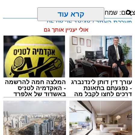
יימסרו פרטים נוספים על מהלכו או על מטרותיו.
במשרד הוסיפו כי פרטים נוספים צפויים
להתפרסם במהלך השעות הקרובות.
קרא עוד
מערכת “חץ” מהווה את שכבת ההגנה העליונה של
מערך ההגנה האווירית של ישראל, ומיועדת ליירוט
אולי יעניין אותך גם
טילים בליסטיים מחוץ לאטמוספירה ובגובה רב.
מעת לעת מבוצעים ניסויים מבצעיים וטכנולוגיים
במערכת, כחלק מהמשך פיתוחה ושיפור כשירותה.
עורך דין דותן לינדנברג
המלצה חמה להרשמה
- נפגעתם בתאונת
- האקדמיה לטניס
דרכים לחצו לקבל מה
באשדוד של אלפרד
שמגיע לכם
קריאולנסקי - לילדים
צילום: שמחה חסיד הצלה דרום
מערכת האתר / 18:48 05.08.26