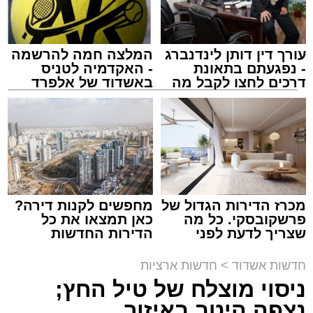
עורך דין דותן לינדנברג
המלצה חמה להרשמה
- נפגעתם בתאונת
- האקדמיה לטניס
דרכים לחצו לקבל מה
באשדוד של אלפרד
שמגיע לכם
קריאולנסקי - לילדים
אילוסטרציה מעצר חשוד
מערכת האתר / 00:13 06.08.26
מכרז הדירות הגדול של
מחפשים לקנות דירה?
פרשקובסקי. כל מה
כאן תמצאו את כל
שצריך לדעת לפני
הדירות החדשות
שמגישים הצעה לדירה
למכירה באשדוד >>>
באשדוד
חדשות אשדוד
>
חדשות ארציות
ניסוי מוצלח של טיל החץ;
תגים:
משטרה
,
מעצר
,
אלימות
,
אשדוד
נצפה היטב באיזור