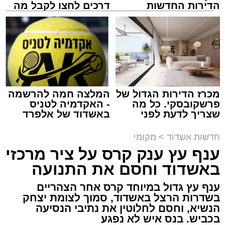
לאחרונה.
הדירות החדשות
דרכים לחצו לקבל מה
למכירה באשדוד >>>
שמגיע לכם
הודות לפעילות חקירתית מהירה ומקצועית, הצליחו
אילוסטרציה ניסוי בחץ
חוקרי התחנה להתחקות אחר זהותו של החשוד,
ובהמשך הוא אותר ונעצר זמן קצר לאחר האירוע.
עופר אשטוקר / 22:24 05.08.26
החשוד, קטין תושב אשדוד, הועבר לחקירה
בתחנת המשטרה, והחקירה נמשכת.
מכרז הדירות הגדול של
המלצה חמה להרשמה
פרשקובסקי. כל מה
- האקדמיה לטניס
שצריך לדעת לפני
באשדוד של אלפרד
שמגישים הצעה לדירה
קריאולנסקי - לילדים
תגים:
ניסוי בטיל החץ
באשדוד
חדשות אשדוד
>
מקומי
מעוניינים להגיב? לדווח ? צרו איתנו קשר במייל -
ענף עץ ענק קרס על ציר מרכזי
ASHDODS@ISNET.CO.IL
משרד הביטחון, צה”ל והתעשייה האווירית ביצעו
באשדוד וחסם את התנועה
לפני זמן קצר ניסוי מתוכנן מראש במערכת ההגנה
האווירית “חץ”.
ענף עץ גדול במיוחד קרס אחר הצהריים
בשדרות הרצל באשדוד, סמוך לצומת יצחק
בהודעה קצרה שפרסם משרד הביטחון נמסר כי
הנשיא, וחסם לחלוטין את נתיבי הנסיעה
מדובר בניסוי שתוכנן מראש, וכי בשלב זה לא
בכביש. בנס איש לא נפגע