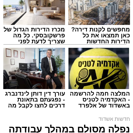
מחפשים לקנות דירה?
מכרז הדירות הגדול של
כאן תמצאו את כל
פרשקובסקי. כל מה
הדירות החדשות
שצריך לדעת לפני
למכירה באשדוד >>>
שמגישים הצעה לדירה
באשדוד
צילום: דוברות איחוד הצלה
מערכת האתר / 15:39 07.08.26
המלצה חמה להרשמה
עורך דין דותן לינדנברג
- האקדמיה לטניס
- נפגעתם בתאונת
באשדוד של אלפרד
דרכים לחצו לקבל מה
תגים:
איחוד הצלה
,
אשדוד
,
הצלה
קריאולנסקי - לילדים
שמגיע לכם
חדשות אשדוד
אירוע דרמטי הסתיים בנס רפואי באשדוד, לאחר
נפלה מסולם במהלך עבודתה
שגבר בן 56 התמוטט בביתו שבאחד הרחובות