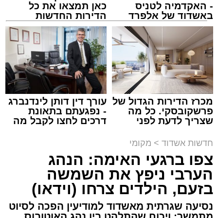
מעוניינים להגיב? לדווח ? צרו איתנו קשר במייל -
- האקדמיה לטניס
כאן תמצאו את כל
ASHDODS@ISNET.CO.IL
באשדוד של אלפרד
הדירות החדשות
קריאולנסקי - לילדים
למכירה באשדוד >>>
צילום: דוברות איחוד הצלה
עופר אשטוקר / 15:32 07.08.26
מכרז הדירות הגדול של
עורך דין דותן לינדנברג
פרשקובסקי. כל מה
- נפגעתם בתאונת
שצריך לדעת לפני
דרכים לחצו לקבל מה
תגים:
תאונת עבודה באשדוד
שמגישים הצעה לדירה
שמגיע לכם
באשדוד
חדשות אשדוד
>
מקומי
עובדת בת 56 נפצעה היום (שישי) באורח בינוני
צפו ברגעי האימה: הנהג
לאחר שנפלה מסולם במהלך עבודתה במחסן
הערבי ניפץ את השמשה
באזור דרך הרכבת, מתחם ביג פאשן באשדוד.
בזעם, הילדים צרחו (וידאו)
כוחות ההצלה הוזעקו למקום בעקבות דיווח על
נסיעה שגרתית מאשדוד למודיעין הפכה לסיוט
נפילה מגובה במהלך העבודה. עם הגעתם מצאו
מתמשך: ויכוח שהתלהט בין נהג האוטובוס