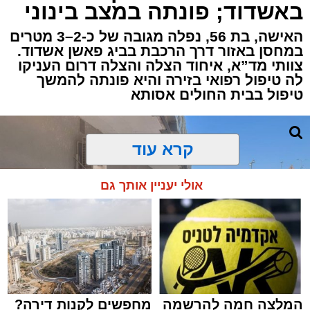
באשדוד; פונתה במצב בינוני
ברובע י"א בעיר, כתוצאה מאירוע פתאומי שגרם
להפסקת פעילות ליבו.
האישה, בת 56, נפלה מגובה של כ-2–3 מטרים
במחסן באזור דרך הרכבת בביג פאשן אשדוד.
צוותי מד”א, איחוד הצלה והצלה דרום העניקו
למקום הוזעקו מיד צוותי רפואה ומתנדבים של
לה טיפול רפואי בזירה והיא פונתה להמשך
ארגון "איחוד הצלה". החובשים והפרמדיקים
טיפול בבית החולים אסותא
שהגיעו לזירה הבחינו כי הגבר ללא דופק וללא
הכרה, ופתחו מיידית בפעולות החייאה מתקדמות,
הכוללות עיסויי לב ושימוש במפעם (דפיברילטור).
קרא עוד
בזכות התושייה והפעילות המהירה והמקצועית של
אולי יעניין אותך גם
הצוותים בשטח, ליבו של הגבר שב לפעום.
לאחר ייצוב מצבו הראשוני, הוא פונה באמבולנס
לבית חולים להמשך קבלת טיפול רפואי כשמצבו
מוגדר יציב.
המלצה חמה להרשמה
מחפשים לקנות דירה?