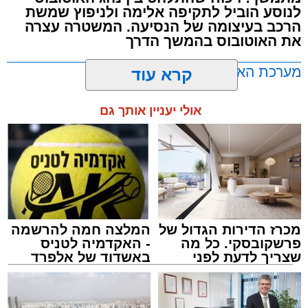
לנוסע הוביל לתקיפה אלימה ולניפוץ שמשת
את האישה בהכרה מלאה, כשהיא סובלת מחבלות
הרכב בעיצומה של הנסיעה. המשטרה עצרה
במספר אזורים בגופה לאחר שנפלה מגובה של
את האוטובוס בהמשך הדרך
כ-2 עד 3 מטרים.
מערכת האתר / 11:35 07.08.26
קרא עוד
רפאל אוקנין, כונן הצלה דרום, סיפר: “כשהגעתי
למקום הבחנתי בעובדת כשהיא בהכרה מלאה
אולי יעניין אותך גם
וסובלת מחבלות מרובות בגופה לאחר שנפלה
במהלך עבודתה. יחד עם צוותי מד”א הענקנו לה
טיפול רפואי ראשוני והיא פונתה בניידת טיפול
תגים:
אוטובוס
,
אשדוד
,
ערבי
נמרץ לחדר הטראומה במרכז הרפואי אסותא
באשדוד כשהיא במצב בינוני ויציב.”
מכרז הדירות הגדול של
המלצה חמה להרשמה
פרשקובסקי. כל מה
- האקדמיה לטניס
שצריך לדעת לפני
באשדוד של אלפרד
שמגישים הצעה לדירה
קריאולנסקי - לילדים
באשדוד