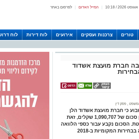
|
המייל האדום
|
לפרסום באתר
טורים
צרכנות ועסקים
אירועים
לוח דירות
לוח דרוש
יבה חברת מועצת אשדוד
בחירות
המשפט
,
פסק דין
וע כי חברת מועצת אשדוד הלן
גלבר נדרשת להשיב לקבלן דני אביטן סכום של 1,090,707 שקלים, זאת
. הסכום נקבע עבור כספי הלוואה
חירות המקומיות ב-2018