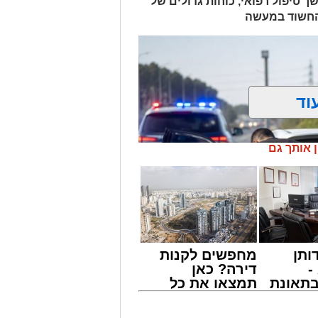
ך טיפול רפואי, כוחות גדולים של
 החשוד במעשה
וד
ן אותך גם
ותן
מחפשים לקנות
-
דירה? כאן
תאונת
תמצאו את כל
צו
הדירות החדשות
שמגיע
למכירה באשדוד