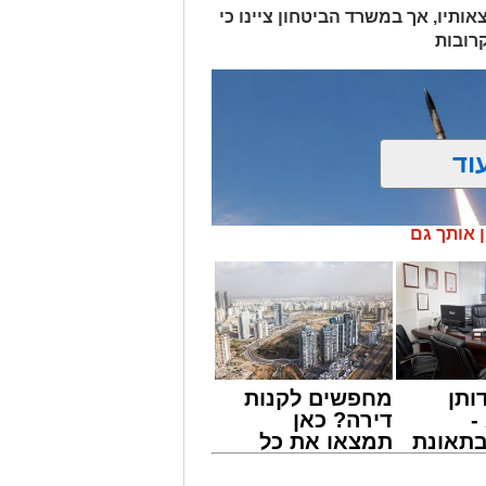
אותיו, אך במשרד הביטחון ציינו כי
רובות
וד
ן אותך גם
ותן
מחפשים לקנות
-
דירה? כאן
תאונת
תמצאו את כל
צו
הדירות החדשות
שמגיע
למכירה באשדוד