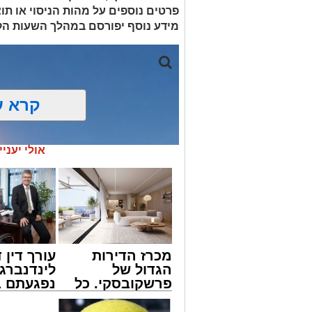
פרטים נוספים על מהות הניסוי או תוצ
מידע נוסף יפורסם במהלך השעות הק
קרא ע
אולי יעניי
מכרז הדירות
עורך דין ד
הגדול של
לינדנברג 
פרשקובסקי. כל
נפגעתם ב
מה שצריך לדעת
דרכים לח
לפני שמגישים
לקבל מה 