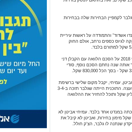
לבר לקמפיין הבחירות שלה בבחירות
"קומנדו אשדוד" והתמודדה על ראשות עיריית
קה לגיוס כספים נרחב, אולם החוק
כדי לעקוף את המגבלה, חתמה גלבר ביולי 2018 על הסכם הלוואה עם הקבלן דני
5 שקל. באוקטובר אותה שנה נחתם הסכם נוסף, סודי
יטן, עמיחי, יקבל מקום שלישי ברשימת
גלבר - מקום שנחשב אז בטוח להיכנס למועצה. התוכנית הייתה שגלבר תזכה ב-3-4
, תקבל מימון בחירות של 1-1.4 מיליון שקל ותוכל להחזיר את ההלוואה
תה במנדט אחד בלבד. עמיחי אביטן לא
כנס למועצה, גלבר קיבלה רק כ-400,000 שקל מימון בחירות, ואביטן לא קיבל את
דון שנתנה לו גלבר, הצ'ק חולל.