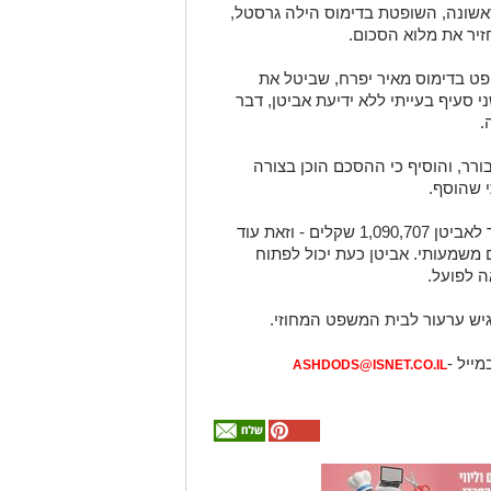
ראשונה, השופטת בדימוס הילה גרסטל,
יר את מלוא הסכום.
ט בדימוס מאיר יפרח, שביטל את
סעיף בעייתי ללא ידיעת אביטן, דבר
.
רר, והוסיף כי ההסכם הוכן בצורה
 שהוסף.
לפי פסק הדין החדש, גלבר נדרשת להחזיר לאביטן 1,090,707 שקלים - וזאת עוד
 משמעותי. אביטן כעת יכול לפתוח
ה לפועל.
גיש ערעור לבית המשפט המחוזי.
מייל -
ASHDODS@ISNET.CO.IL
אולי
יעניין