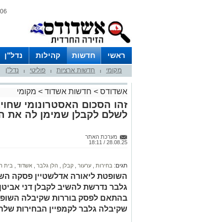
06 אוגוסט 2026 / 10:18
ראשי
חדשות
קהילות
נדל"ן
מקומי
חדשות ארציות
פוליטי
נדל"ן
|
|
|
אשדודס
>
חדשות אשדוד
>
מקומי
זהו הסכום האסטרונומי שחו
לשלם לקבלן שמימן לה את ה
מערכת האתר
28.08.25 / 18:11
תגים:
בחירות
,
ערעור
,
קבלן
,
הלן גלבר
,
אשדוד
,
בית 
השופטת ליאורה אדלשטיין פסקה השב
בהתאם לפסק בוררות שקיבלה השופטת
שקיבלה גלבר לקמפיין הבחירות שלה בב