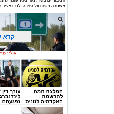
הציבוריים בעיר; נער צעיר פונה להמש
משטרה פשטו על הזירה ולכדו צעיר
קרא ע
אולי יעניי
המלצה חמה
עורך דין ד
להרשמה -
לינדנברג 
האקדמיה לטניס
נפגעתם ב
באשדוד של
דרכים לח
אלפרד
לקבל מה 
אילוסטרציה מעצר חשוד