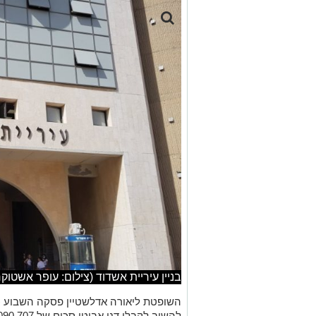
בניין עיריית אשדוד (צילום: עופר אשטוקר
השופטת ליאורה אדלשטיין פסקה השבוע כ