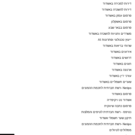
דירות למכירה באשדוד
דירות להשכרה באשדוד
פרסום עסק באשדוד
פרסום באשקלון
פרסום בבאר שבע
משרדים וחנויות להשכרה באשדוד
ייעוץ טכנולוגי ופתרונות AI
שרותי בריאות באשדוד
אירועים באשדוד
דרושים באשדוד
חוגים באשדוד
ארנונה באשדוד
עורכי דין באשדוד
שערים חשמליים באשדוד
Netips -רשת חברתית לחכמת ההמונים
פרסום באשדוד
אשדוד נט ויקיפדיה
פרסום כתבה שיווקית
נטיפס - רשת חברתית לטיפים והמלצות
תיקון שער חשמלי אשדוד
Netips -רשת חברתית לחכמת ההמונים
מסלולים לטיולים