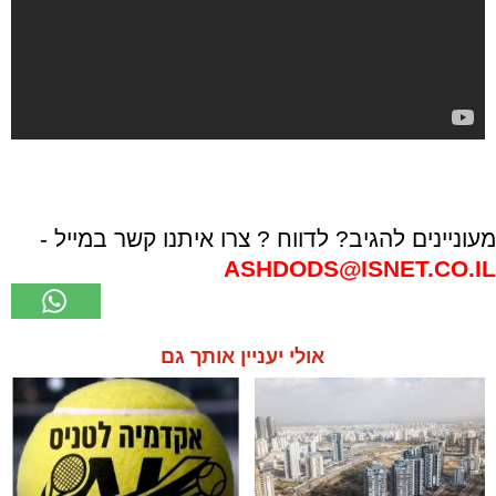
מעוניינים להגיב? לדווח ? צרו איתנו קשר במייל -
ASHDODS@ISNET.CO.IL
אולי יעניין אותך גם