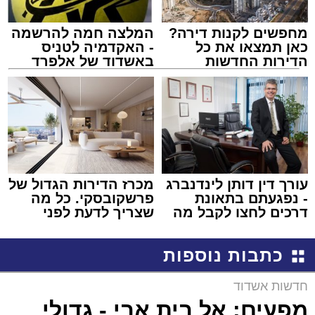
מחפשים לקנות דירה?
המלצה חמה להרשמה
כאן תמצאו את כל
- האקדמיה לטניס
הדירות החדשות
באשדוד של אלפרד
למכירה באשדוד >>>
קריאולנסקי - לילדים
עורך דין דותן לינדנברג
מכרז הדירות הגדול של
- נפגעתם בתאונת
פרשקובסקי. כל מה
דרכים לחצו לקבל מה
שצריך לדעת לפני
שמגיע לכם
שמגישים הצעה לדירה
באשדוד
כתבות נוספות
חדשות אשדוד
מפעים: אל בית אבי - גדולי