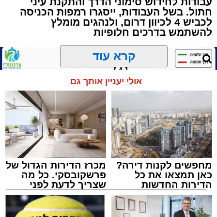
עבודות לחידוש סימוני הדרך והתקנת עיני
שרייבר זצ"ל והגאון רבי ניסים טולידנו זצ"ל, כאשר
חתול. בשל העבודות, ייסגרו רמפות הכניסה
מטרתם של הדברים שישמעו היא לעורר הלבבות
לכביש 4 לכיוון דרום, ולנהגים מומלץ
ולהחדיר אהבת אמת לתורה.
להשתמש בדרכים חלופיות
הארוע, במסגרת ארועי 'מעגלים', יתקיים בבית
קרא עוד
הכנסת 'חניכי הישיבות' רובע ג', ביום שלישי הקרוב
בשעה 21.00
אולי יעניין אותך גם
לאחר הארוע יתקיים רב שיח וכן פלפול תלמודי
בריתחא דאורייתא בעומקא דשמעתתא.
מחפשים לקנות דירה?
מכרז הדירות הגדול של
כאן תמצאו את כל
פרשקובסקי. כל מה
הדירות החדשות
שצריך לדעת לפני
למכירה באשדוד >>>
שמגישים הצעה לדירה
באשדוד