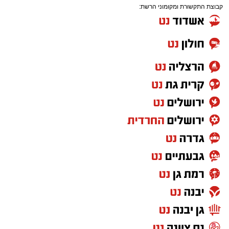
הדרך.
קבוצת התקשורת ומקומוני הרשת:
בשל ביצוע העבודות, תבוצע חסימה הרמטית של
רמפות הכניסה ממחלף אשדוד צפון לכביש 4
לכיוון דרום, ולנוסעים לכיוון זה מומלץ להמשיך
בנסיעה דרך מחלף יבנה ולהצטרף משם לכביש 4,
תוך להיערך מראש ולהיעזר בישומוני הניווט.
מאגף שירות וקשרי קהילה בנתיבי ישראל נמסר כי
הם מתנצלים על אי-הנוחות הזמנית ומודים לציבור
על הסבלנות, וכי ניתן לקבל פרטים נוספים באתר
החברה בכתובת
https://www.iroads.co.il
.
מעוניינים להגיב? לדווח ? צרו איתנו קשר במייל -
ASHDODS@ISNET.CO.IL