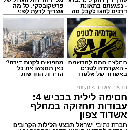
- נפגעתם בתאונת
פרשקובסקי. כל מה
דרכים לחצו לקבל מה
שצריך לדעת לפני
שמגיע לכם
שמגישים הצעה לדירה
מעגלים
באשדוד
מנהל האתר / 20:31 06.08.26
המלצה חמה להרשמה
מחפשים לקנות דירה?
- האקדמיה לטניס
כאן תמצאו את כל
תגים:
הגרי"ב שרייבר
,
מעגלים
באשדוד של אלפרד
הדירות החדשות
קריאולנסקי - לילדים
למכירה באשדוד >>>
ארוע שטרם היה כמותו: בשבוע הבא ביום ג'
חדשות אשדוד
>
מקומי
יתכנסו המוני בחורי הישיבות שטרם החלו את זמן
חסימה לילית בכביש 4:
'אלול', והם יזכו לשמוע את גדולי הדור, מרן הגרי"ב
עבודות תחזוקה במחלף
שרייבר שליט"א והגאון רבי ישאי טולידנו שליט"א,
אשדוד צפון
שבשעה נדירה של קורת רוח ישתפו את שומעיהם
חברת נתיבי ישראל תבצע הלילות הקרובים
באשר ראו וקיבלו בבתי הוריהם, הגאון רבי פנחס