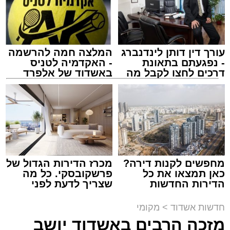
עורך דין דותן לינדנברג
המלצה חמה להרשמה
- נפגעתם בתאונת
- האקדמיה לטניס
דרכים לחצו לקבל מה
באשדוד של אלפרד
שמגיע לכם
קריאולנסקי - לילדים
צילום: שמחה חסיד הצלה דרום
מערכת האתר / 00:47 09.08.26
מחפשים לקנות דירה?
מכרז הדירות הגדול של
כאן תמצאו את כל
פרשקובסקי. כל מה
הדירות החדשות
שצריך לדעת לפני
למכירה באשדוד >>>
שמגישים הצעה לדירה
תגים:
אשדוד
,
ירי
באשדוד
חדשות אשדוד
>
מקומי
מזכה הרבים באשדוד יושב
אירוע ירי חמור התרחש לפני שעה קלה ברובע ב'