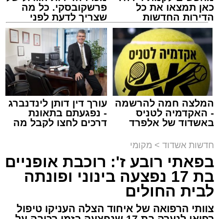
כאן תמצאו את כל
פרשקובסקי. כל מה
הדירות החדשות
שצריך לדעת לפני
למכירה באשדוד >>>
שמגישים הצעה לדירה
מעוניינים להגיב? לדווח ? צרו איתנו קשר במייל -
באשדוד
ASHDODS@ISNET.CO.IL
צילום: א' מיכאלי
מערכת האתר / 00:41 09.08.26
המלצה חמה להרשמה
עורך דין דותן לינדנברג
- האקדמיה לטניס
- נפגעתם בתאונת
באשדוד של אלפרד
דרכים לחצו לקבל מה
תגים:
אשדוד
,
פטירה
,
אלעד
קריאולנסקי - לילדים
שמגיע לכם
חדשות אשדוד
>
מקומי
במוצאי שבת קודש הגיע השמועה הקשה והמצערת
בפאתי רובע ז': רוכבת אופניים
על פטירתו של האברך החשוב, מזכה הרבים ואיש
בת 17 נפצעה בינוני ופונתה
החסד הרב ידידיה רחמים יפרח ז"ל, אחיו של הגאון
לבית החולים
רבי שמעון יוחאי יפרח שליט"א – תושב העיר ומגיד
שיעור בשיעור "אור החיים" הקדוש, מוסר רשת
צוותי הרפואה של איחוד הצלה העניקו טיפול
רפואי לנערה בת 17 שנפצעה בזמן רכיבה על