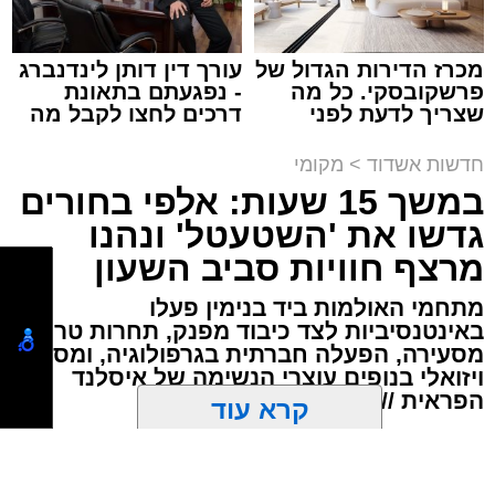
שליט"א, ממזכי הרבים שבעירנו, ישב שבעה בבית
המשפחה באלעד, ברחוב רבי חייא 16.
מכרז הדירות הגדול של
עורך דין דותן לינדנברג
מעוניינים להגיב? לדווח ? צרו איתנו קשר במייל -
פרשקובסקי. כל מה
- נפגעתם בתאונת
תגים:
אשדוד
,
תאונה
שצריך לדעת לפני
דרכים לחצו לקבל מה
ASHDODS@ISNET.CO.IL
שמגישים הצעה לדירה
שמגיע לכם
באשדוד
צוותי הרפואה של איחוד הצלה העניקו טיפול רפואי
חדשות אשדוד
>
מקומי
לנערה בת 17 שנפצעה בזמן רכיבה על אופניים
במשך 15 שעות: אלפי בחורים
ברחוב משה סנה באשדוד.
גדשו את 'השטעטל' ונהנו
מרצף חוויות סביב השעון
נווה כהן, יוחאי כהן ויאיר כהן (שלושה בני דודים
מתנדבים יחד) חובשים בצוות האמבולנס של
מתחמי האולמות ביד בנימין פעלו
באינטנסיביות לצד כיבוד מפנק, תחרות טריוויה
איחוד הצלה מסרו: "נמסר לנו בזירה כי היא רכבה
מסעירה, הפעלה חברתית בגרפולוגיה, ומסע
על אופניים ונפגעה מהקידון תוך כדי רכיבה,
ויזואלי בנופים עוצרי הנשימה של איסלנד
הענקנו לה טיפול רפואי והיא פונתה באמבולנס
הפראית /// הצצה קלה
איחוד הצלה להמשך טיפול בבית החולים 'אסותא'