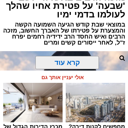
'שבעה' על פטירת אחיו שהלך
באשדוד, כתוצאה ממנו נפצע גבר כבן 30 באורח
לעולמו בדמי ימיו
בינוני.
במוצאי שבת קודש הגיעה השמועה הקשה
כוחות ההצלה ומד"א יחד עם מתנדבי "הצלה
והמצערת על פטירתו של האברך החשוב, מזכה
הרבים ואיש החסד הרב ידידיה רחמים יפרח
דרום" ו"איחוד הצלה" הוזעקו לזירה בעקבות דיווח
ז"ל, לאחר ייסורים קשים ומרים
על אירוע אלימות וירי.
החובשים והפרמדיקים שהגיעו למקום העניקו
לפצוע טיפול רפואי ראשוני, ולאחר מכן הוא פונה
קרא עוד
להמשך טיפול בבית החולים כשמצבו מוגדר בינוני.
אולי יעניין אותך גם
כוחות משטרה שהגיעו למקום סגרו את הזירה
ופתחו בחקירה לבדיקת נסיבות האירוע ולאיתור
החשודים.
בעקבות הירי, כל היציאות מאשדוד חסומות
באמצעות מחסומים משטרתיים בניסיון ללכוד את
היורה.
מחפשים לקנות דירה?
מכרז הדירות הגדול של