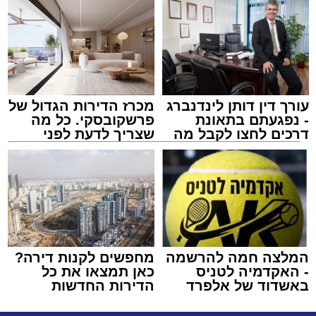
עורך דין דותן לינדנברג
מכרז הדירות הגדול של
- נפגעתם בתאונת
פרשקובסקי. כל מה
דרכים לחצו לקבל מה
שצריך לדעת לפני
שמגיע לכם
שמגישים הצעה לדירה
באשדוד
המלצה חמה להרשמה
מחפשים לקנות דירה?
- האקדמיה לטניס
כאן תמצאו את כל
באשדוד של אלפרד
הדירות החדשות
קריאולנסקי - לילדים
למכירה באשדוד >>>