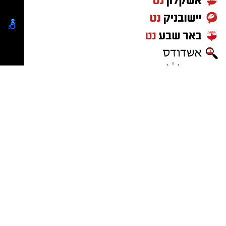
נדל"ן באשדוד
ישראל נט
-
בתי מלון באשדוד
יישובניק נט
פרסום במקומונים
מקומון אשדוד
משלוחים באשדוד
מסעדות באשדוד
דירות למכירה באשדוד
דירות להשכרה באשדוד
פרסום עסק באשדוד
פרסום באשקלון
פרסום בבאר שבע