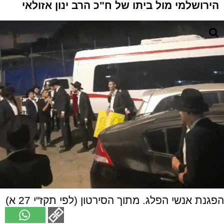
הירושלמי מול ביתו של ח"כ הרב ינון אזולאי
הפגנת אנשי הפלג. מתוך הסירטון (לפי תקז"י 27 א)