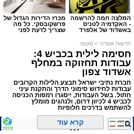
המלצה חמה להרשמה
מכרז הדירות הגדול של
- האקדמיה לטניס
פרשקובסקי. כל מה
תגים:
הגרי"ב שרייבר
,
מעגלים
באשדוד של אלפרד
שצריך לדעת לפני
קריאולנסקי - לילדים
שמגישים הצעה לדירה
ארוע שטרם היה כמותו: בשבוע הבא ביום ג'
באשדוד
חדשות אשדוד
>
מקומי
יתכנסו המוני בחורי הישיבות שטרם החלו את זמן
חסימה לילית בכביש 4:
'אלול', והם יזכו לשמוע את גדולי הדור, מרן הגרי"ב
עבודות תחזוקה במחלף
שרייבר שליט"א והגאון רבי ישאי טולידנו שליט"א,
אשדוד צפון
שבשעה נדירה של קורת רוח ישתפו את שומעיהם
באשר ראו וקיבלו בבתי הוריהם, הגאון רבי פנחס
חברת נתיבי ישראל תבצע הלילות הקרובים
עבודות לחידוש סימוני הדרך והתקנת עיני
שרייבר זצ"ל והגאון רבי ניסים טולידנו זצ"ל, כאשר
חתול. בשל העבודות, ייסגרו רמפות הכניסה
מטרתם של הדברים שישמעו היא לעורר הלבבות
לכביש 4 לכיוון דרום, ולנהגים מומלץ
ולהחדיר אהבת אמת לתורה.
להשתמש בדרכים חלופיות
הארוע, במסגרת ארועי 'מעגלים', יתקיים בבית
קרא עוד
הכנסת 'חניכי הישיבות' רובע ג', ביום שלישי הקרוב