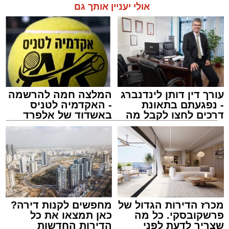
בשעה 21.00
אולי יעניין אותך גם
לאחר הארוע יתקיים רב שיח וכן פלפול תלמודי
בריתחא דאורייתא בעומקא דשמעתתא.
עורך דין דותן לינדנברג
המלצה חמה להרשמה
- נפגעתם בתאונת
- האקדמיה לטניס
דרכים לחצו לקבל מה
באשדוד של אלפרד
שמגיע לכם
קריאולנסקי - לילדים
נתיבי ישראל
מערכת האתר / 18:19 06.08.26
מכרז הדירות הגדול של
מחפשים לקנות דירה?
פרשקובסקי. כל מה
כאן תמצאו את כל
שצריך לדעת לפני
הדירות החדשות
מעוניינים להגיב? לדווח ? צרו איתנו קשר במייל -