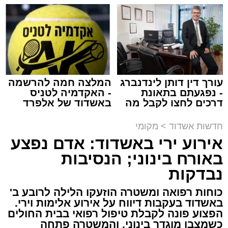
למכירה באשדוד >>>
שמגישים הצעה לדירה
בבית המשפט השלום באשקלון, בבקשה להאריך
באשדוד
מנהל האתר / 08:55 09.08.26
את מעצרם בהתאם לצורכי החקירה.
מעוניינים להגיב? לדווח ? צרו איתנו קשר במייל -
ASHDODS@ISNET.CO.IL
עורך דין דותן לינדנברג
המלצה חמה להרשמה
- נפגעתם בתאונת
- האקדמיה לטניס
תגים:
אבי אמסלם
,
המרכז למורשת
,
מהות
,
מני
דרכים לחצו לקבל מה
באשדוד של אלפרד
אזולאי
שמגיע לכם
קריאולנסקי - לילדים
חדשות אשדוד
>
מקומי
לקראת סיום בין הזמנים נערך אמש מופע סיום בין
אירוע ירי באשדוד: אדם נפצע
הזמנים ומלווה מלכה על ידי "המרכז למורשת"
באורח בינוני; הנסיבות
בראשות מ"מ ראש העיר הרב אבי אמסלם בשיתוף
נבדקות
הרשות העירונית 'מהות' בראשות יו"ר הדירקטוריון
חבר מועצת העיר הרב מני אזולאי ומנכ"לית
כוחות רפואה ומשטרה הוזעקו הלילה לרובע ב'
הרשות הגב' סימונה מורלי - בהשתתפות למעלה
באשדוד בעקבות דיווח על אירוע אלימות וירי.
הפצוע פונה לקבלת טיפול רפואי בבית החולים
מאלף בחורי ישיבות, אברכים ותושבי העיר שגדשו
כשמצבו מוגדר בינוני, והמשטרה פתחה
את אולם הפיס גור ברובע ז׳.