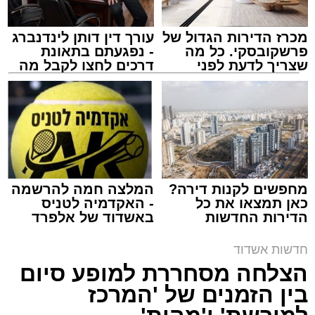
מכרז הדירות הגדול של
עורך דין דותן לינדנברג
פרשקובסקי. כל מה
- נפגעתם בתאונת
שצריך לדעת לפני
דרכים לחצו לקבל מה
שמגישים הצעה לדירה
שמגיע לכם
באשדוד
ארכיון משטרה
מערכת האתר / 09:43 09.08.26
מחפשים לקנות דירה?
המלצה חמה להרשמה
כאן תמצאו את כל
- האקדמיה לטניס
הדירות החדשות
באשדוד של אלפרד
למכירה באשדוד >>>
קריאולנסקי - לילדים
תגים:
משטרה
,
אשדוד
,
ירי
חדשות אשדוד
הצלחה מסחררת למופע סיום
פעילות מהירה וממוקדת של שוטרי תחנת אשדוד
בין הזמנים של 'המרכז
הובילה הלילה למעצרם של חמישה חשודים