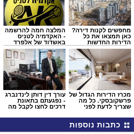
מחפשים לקנות דירה?
המלצה חמה להרשמה
כאן תמצאו את כל
- האקדמיה לטניס
הדירות החדשות
באשדוד של אלפרד
למכירה באשדוד >>>
קריאולנסקי - לילדים
מכרז הדירות הגדול של
עורך דין דותן לינדנברג
פרשקובסקי. כל מה
- נפגעתם בתאונת
שצריך לדעת לפני
דרכים לחצו לקבל מה
שמגישים הצעה לדירה
שמגיע לכם
באשדוד
כתבות נוספות