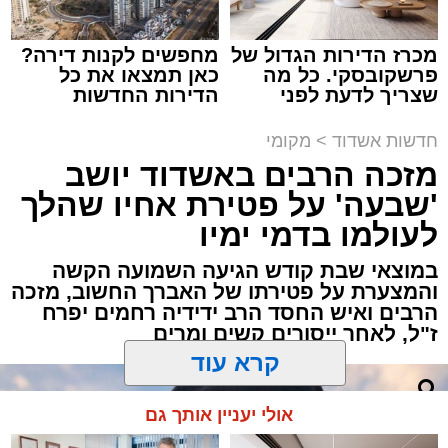
מכרז הדירות הגדול של
מחפשים לקנות דירה?
פרשקובסקי. כל מה
כאן תמצאו את כל
שצריך לדעת לפני
הדירות החדשות
שמגישים הצעה לדירה
למכירה באשדוד >>>
באשדוד
תגים:
אשדוד
,
ירי
חדשות אשדוד
>
מקומי
מזכה הרבים באשדוד יושב
הערב נפתח בשירה אדירה תוך השתתפות פעילה
אירוע ירי חמור התרחש לפני שעה קלה ברובע ב'
'שבעה' על פטירת אחיו שהלך
של הקהל הרב ששר יחד עם האמנים שירי רגש
באשדוד, כתוצאה ממנו נפצע גבר כבן 30 באורח
לעולמו בדמי ימיו
ודבקות, כאשר בהמשך הפך האולם לרחבת
בינוני.
ריקודים אחת גדולה כאשר הזמרים מקפיצים את
במוצאי שבת קודש הגיעה השמועה הקשה
הקהל בשירה אדירה אל תוך הלילה.
והמצערת על פטירתו של האברך החשוב, מזכה
כוחות ההצלה ומד"א יחד עם מתנדבי "הצלה
הרבים ואיש החסד הרב ידידיה רחמים יפרח
דרום" ו"איחוד הצלה" הוזעקו לזירה בעקבות דיווח
ז"ל, לאחר ייסורים קשים ומרים
במהלך הערב נשאו דברי ברכה מ"מ ראש העיר
על אירוע אלימות וירי.
וממונה המרכז למורשת הרב אבי אמסלם שהודה
החובשים והפרמדיקים שהגיעו למקום העניקו
לחבר מועצת העיר ויו"ר דירקטוריון מהות הרב מני
קרא עוד
לפצוע טיפול רפואי ראשוני, ולאחר מכן הוא פונה
אזולאי.
להמשך טיפול בבית החולים כשמצבו מוגדר בינוני.