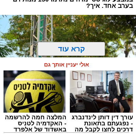
בערב אחד. איך?
קרא עוד
אולי יעניין אותך גם
עורך דין דותן לינדנברג
המלצה חמה להרשמה
- נפגעתם בתאונת
- האקדמיה לטניס
התרמת דם. מדא
דרכים לחצו לקבל מה
באשדוד של אלפרד
מנהל האתר / 21:31 09.08.26
שמגיע לכם
קריאולנסקי - לילדים