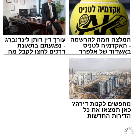
הגישו טדי מנשה, עדי קלנג ואבי אבן דנן נגד
המועצה האזורית באר טוביה, תאגיד המים האזורי
ת.מ.ר ומושב תימורים. עיריית אשדוד, תאגיד
יובלים אשדוד ועיריית קריית מלאכי צורפו בהמשך
כצדדים שלישיים.
המלצה חמה להרשמה
עורך דין דותן לינדנברג
- האקדמיה לטניס
- נפגעתם בתאונת
באשדוד של אלפרד
דרכים לחצו לקבל מה
קריאולנסקי - לילדים
שמגיע לכם
משטרת התנועה
עופר אשטוקר / 20:14 09.08.26
מחפשים לקנות דירה?
כאן תמצאו את כל
הדירות החדשות
על פי הנטען בתביעה, בשתי תקופות – מדצמבר