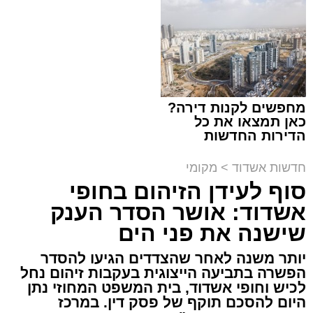
תגים:
מד"א
,
התרמת דם
מחפשים לקנות דירה?
כאן תמצאו את כל
150 את חניות הרכבים ליד ה'שטיבלעך' קהל
הדירות החדשות
למכירה באשדוד >>>
חסידים באשדוד החליפו בערבו של יום חמישי
חדשות אשדוד
>
מקומי
האחרון שורה של ניידות התרמת דם של בנק הדם
סוף לעידן הזיהום בחופי
במגן דוד אדום שהגיעו לערב התרמה מיוחד
אשדוד: אושר הסדר הענק
שנערך על ידי סניף אשדוד - גן יבנה בהצלה דרום.
שישנה את פני הים
בעמדות ההתרמה שנפתחו על המדרכה קיבלו את
יותר משנה לאחר שהצדדים הגיעו להסדר
פני התורמים והתורמות מתנדבי הצלה דרום
הפשרה בתביעה הייצוגית בעקבות זיהום נחל
מסניף אשדוד - גן יבנה אשר סייעו להם במילוי
לכיש וחופי אשדוד, בית המשפט המחוזי נתן
הטפסים והכווינו אותם אל ניידות ההתרמה שחנו
היום להסכם תוקף של פסק דין. במרכז