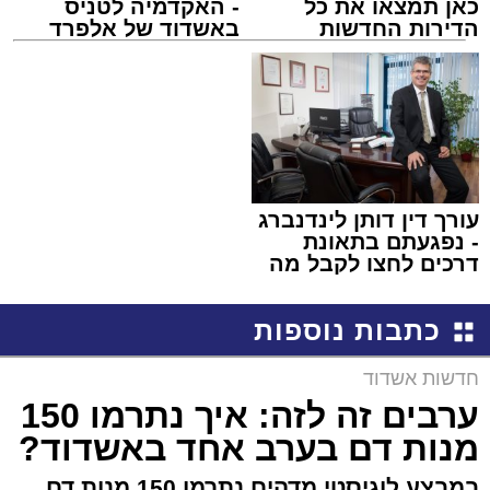
כאן תמצאו את כל
- האקדמיה לטניס
הדירות החדשות
באשדוד של אלפרד
למכירה באשדוד >>>
קריאולנסקי - לילדים
עורך דין דותן לינדנברג
- נפגעתם בתאונת
דרכים לחצו לקבל מה
שמגיע לכם
כתבות נוספות
חדשות אשדוד
ערבים זה לזה: איך נתרמו 150
מנות דם בערב אחד באשדוד?
במבצע לוגיסטי מדהים נתרמו 150 מנות דם