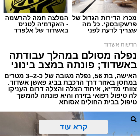
מכרז הדירות הגדול של
המלצה חמה להרשמה
פרשקובסקי. כל מה
- האקדמיה לטניס
שצריך לדעת לפני
באשדוד של אלפרד
תגים:
איחוד הצלה
,
אשדוד
,
הצלה
שמגישים הצעה לדירה
קריאולנסקי - לילדים
באשדוד
חדשות אשדוד
אירוע דרמטי הסתיים בנס רפואי באשדוד, לאחר
נפלה מסולם במהלך עבודתה
שגבר בן 56 התמוטט בביתו שבאחד הרחובות
באשדוד; פונתה במצב בינוני
ברובע י"א בעיר, כתוצאה מאירוע פתאומי שגרם
להפסקת פעילות ליבו.
האישה, בת 56, נפלה מגובה של כ-2–3 מטרים
במחסן באזור דרך הרכבת בביג פאשן אשדוד.
צוותי מד”א, איחוד הצלה והצלה דרום העניקו
למקום הוזעקו מיד צוותי רפואה ומתנדבים של
לה טיפול רפואי בזירה והיא פונתה להמשך
ארגון "איחוד הצלה". החובשים והפרמדיקים
טיפול בבית החולים אסותא
שהגיעו לזירה הבחינו כי הגבר ללא דופק וללא
הכרה, ופתחו מיידית בפעולות החייאה מתקדמות,
הכוללות עיסויי לב ושימוש במפעם (דפיברילטור).
קרא עוד