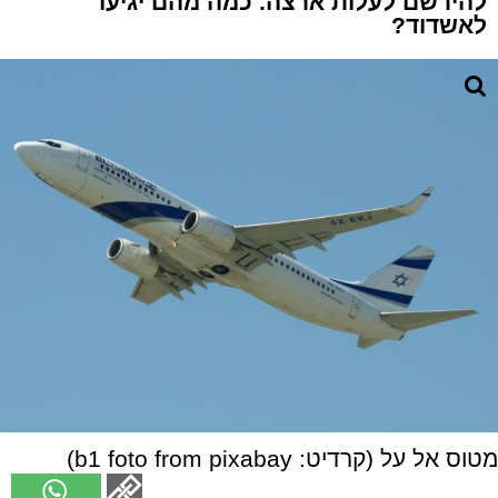
להירשם לעלות ארצה. כמה מהם יגיעו
לאשדוד?
מטוס אל על (קרדיט: b1 foto from pixabay)