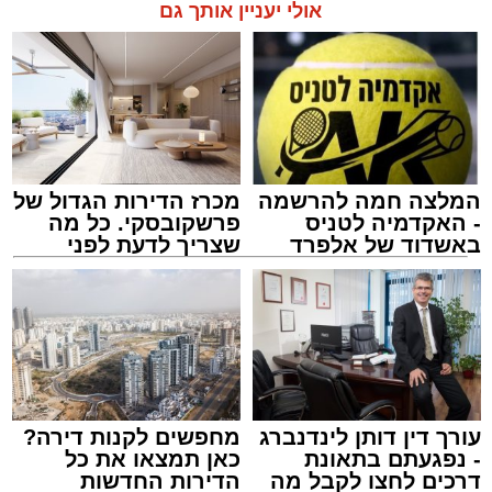
בזכות התושייה והפעילות המהירה והמקצועית של
אולי יעניין אותך גם
הצוותים בשטח, ליבו של הגבר שב לפעום.
לאחר ייצוב מצבו הראשוני, הוא פונה באמבולנס
לבית חולים להמשך קבלת טיפול רפואי כשמצבו
מוגדר יציב.
המלצה חמה להרשמה
מכרז הדירות הגדול של
מעוניינים להגיב? לדווח ? צרו איתנו קשר במייל -
- האקדמיה לטניס
פרשקובסקי. כל מה
ASHDODS@ISNET.CO.IL
באשדוד של אלפרד
שצריך לדעת לפני
קריאולנסקי - לילדים
שמגישים הצעה לדירה
באשדוד
צילום: דוברות איחוד הצלה
עופר אשטוקר / 15:32 07.08.26
עורך דין דותן לינדנברג
מחפשים לקנות דירה?
- נפגעתם בתאונת
כאן תמצאו את כל
דרכים לחצו לקבל מה
הדירות החדשות