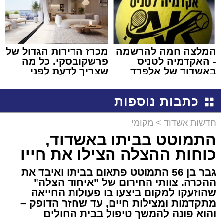
המלצה חמה להרשמה
מכרז הדירות הגדול של
- האקדמיה לטניס
פרשקובסקי. כל מה
באשדוד של אלפרד
שצריך לדעת לפני
קריאולנסקי - לילדים
שמגישים הצעה לדירה
באשדוד
כתבות נוספות
חדשות אשדוד
>
מקומי
התמוטט בביתו באשדוד,
כוחות ההצלה הצילו את חייו
גבר בן 56 התמוטט פתאום בביתו ואיבד את
ההכרה. צוותי החירום של "איחוד הצלה"
שהוזעקו למקום ביצעו בו פעולות החייאה
מתקדמות ומצילות חיים, עד שחזר הדופק –
והוא פונה להמשך טיפול בבית החולים