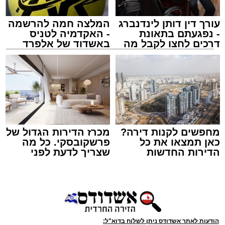
עורך דין דותן לינדנברג
המלצה חמה להרשמה
- נפגעתם בתאונת
- האקדמיה לטניס
דרכים לחצו לקבל מה
באשדוד של אלפרד
שמגיע לכם
קריאולנסקי - לילדים
מעגלים
מנהל האתר / 20:31 06.08.26
מחפשים לקנות דירה?
מכרז הדירות הגדול של
כאן תמצאו את כל
פרשקובסקי. כל מה
תגים:
הגרי"ב שרייבר
,
מעגלים
הדירות החדשות
שצריך לדעת לפני
למכירה באשדוד >>>
שמגישים הצעה לדירה
באשדוד
ארוע שטרם היה כמותו: בשבוע הבא ביום ג'
יתכנסו המוני בחורי הישיבות שטרם החלו את זמן
'אלול', והם יזכו לשמוע את גדולי הדור, מרן הגרי"ב
שרייבר שליט"א והגאון רבי ישאי טולידנו שליט"א,
הודעות לאתר אשדודס ניתן לשלוח בדוא"ל: