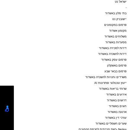
ישראל נט
-
בתי מלון באשדוד
יישובניק נט
פרסום במקומונים
מקומון אשדוד
משלוחים באשדוד
מסעדות באשדוד
דירות למכירה באשדוד
דירות להשכרה באשדוד
פרסום עסק באשדוד
פרסום באשקלון
פרסום בבאר שבע
משרדים וחנויות להשכרה באשדוד
ייעוץ טכנולוגי ופתרונות AI
שרותי בריאות באשדוד
אירועים באשדוד
דרושים באשדוד
חוגים באשדוד
ארנונה באשדוד
עורכי דין באשדוד
שערים חשמליים באשדוד
Netips -רשת חברתית לחכמת ההמונים