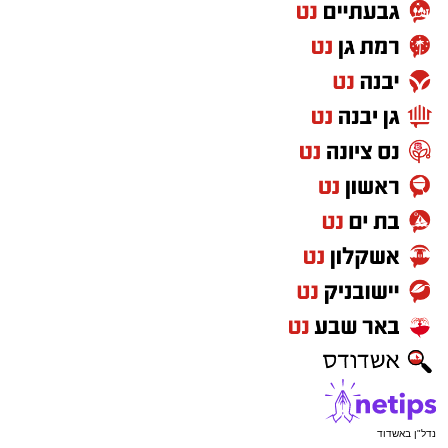
מעוניינים להגיב? לדווח ? צרו איתנו קשר במייל -
ASHDODS@ISNET.CO.IL
נדל"ן באשדוד