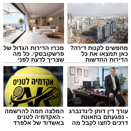
מחפשים לקנות דירה?
מכרז הדירות הגדול של
כאן תמצאו את כל
פרשקובסקי. כל מה
הדירות החדשות
שצריך לדעת לפני
למכירה באשדוד >>>
שמגישים הצעה לדירה
מעגלים
באשדוד
מנהל האתר / 20:31 06.08.26
עורך דין דותן לינדנברג
המלצה חמה להרשמה
- נפגעתם בתאונת
- האקדמיה לטניס
תגים:
הגרי"ב שרייבר
,
מעגלים
דרכים לחצו לקבל מה
באשדוד של אלפרד
שמגיע לכם
קריאולנסקי - לילדים