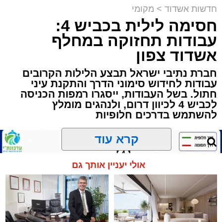
ארוע שטרם היה כמותו: בשבוע הבא ביום ג'
חדשות אשדוד
>
מקומי
יתכנסו המוני בחורי הישיבות שטרם החלו את זמן
חסימה לילית בכביש 4:
'אלול', והם יזכו לשמוע את גדולי הדור, מרן הגרי"ב
עבודות תחזוקה במחלף
שרייבר שליט"א והגאון רבי ישאי טולידנו שליט"א,
אשדוד צפון
שבשעה נדירה של קורת רוח ישתפו את שומעיהם
באשר ראו וקיבלו בבתי הוריהם, הגאון רבי פנחס
חברת נתיבי ישראל תבצע הלילות הקרובים
עבודות לחידוש סימוני הדרך והתקנת עיני
שרייבר זצ"ל והגאון רבי ניסים טולידנו זצ"ל, כאשר
חתול. בשל העבודות, ייסגרו רמפות הכניסה
מטרתם של הדברים שישמעו היא לעורר הלבבות
לכביש 4 לכיוון דרום, ולנהגים מומלץ
ולהחדיר אהבת אמת לתורה.
להשתמש בדרכים חלופיות
הארוע, במסגרת ארועי 'מעגלים', יתקיים בבית
קרא עוד
הכנסת 'חניכי הישיבות' רובע ג', ביום שלישי הקרוב
בשעה 21.00
אולי יעניין אותך גם
לאחר הארוע יתקיים רב שיח וכן פלפול תלמודי
בריתחא דאורייתא בעומקא דשמעתתא.