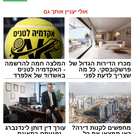
אולי יעניין אותך גם
מכרז הדירות הגדול של
המלצה חמה להרשמה
פרשקובסקי. כל מה
- האקדמיה לטניס
שצריך לדעת לפני
באשדוד של אלפרד
שמגישים הצעה לדירה
קריאולנסקי - לילדים
באשדוד
מחפשים לקנות דירה?
עורך דין דותן לינדנברג
כאן תמצאו את כל
- נפגעתם בתאונת