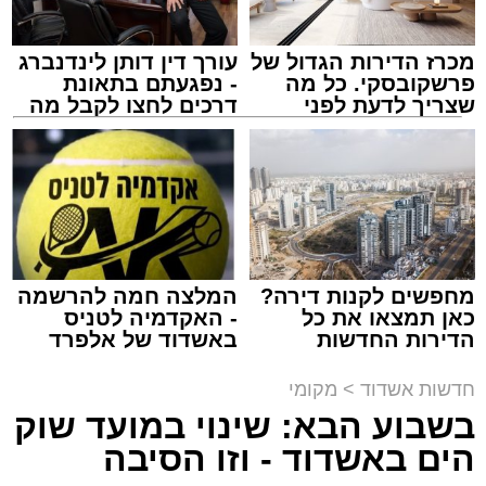
מכרז הדירות הגדול של
עורך דין דותן לינדנברג
פרשקובסקי. כל מה
- נפגעתם בתאונת
שצריך לדעת לפני
דרכים לחצו לקבל מה
שמגישים הצעה לדירה
שמגיע לכם
באשדוד
נתיבי ישראל
מערכת האתר / 18:19 06.08.26
מחפשים לקנות דירה?
המלצה חמה להרשמה
כאן תמצאו את כל
- האקדמיה לטניס
הדירות החדשות
באשדוד של אלפרד
מעוניינים להגיב? לדווח ? צרו איתנו קשר במייל -
למכירה באשדוד >>>
קריאולנסקי - לילדים
ASHDODS@ISNET.CO.IL
תגים:
אשדוד
,
נתיבי ישראל
חדשות אשדוד
>
מקומי
בשבוע הבא: שינוי במועד שוק
חברת "נתיבי ישראל" הודיעה על ביצוע עבודות
הים באשדוד - וזו הסיבה
תחזוקה ליליות במחלף אשדוד צפון שיימשכו