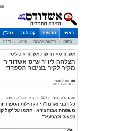
06 אוגוסט 2026 / 17:00
ראשי
חדשות
קהילות
נדל"ן
מקומי
חדשות ארציות
פוליטי
נדל"ן
|
|
|
אשדודס
>
חדשות אשדוד
>
פוליטי
הצלחה ליו"ר ש"ס אשדוד ר' 
מקיר לקיר בציבור הספרדי
מנהל האתר
27.10.22 / 13:59
תגים:
ש"ס
,
בחירות 2023
,
הרב יקותיאל אבוחצירא
כל רבני ואדמו"רי הקהילות הספרדיות
משפחת אבוחצירא - חתמו על 'קול קו
לפעול ולהפעיל"