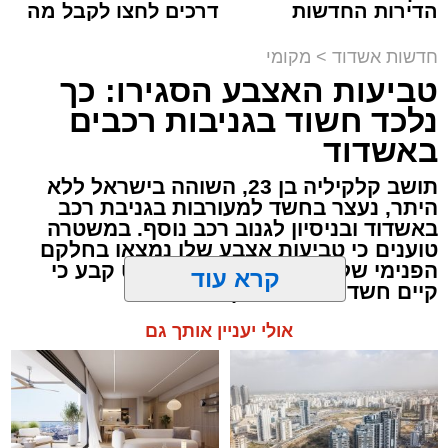
הדירות החדשות
דרכים לחצו לקבל מה
למכירה באשדוד >>>
שמגיע לכם
תגים:
ילדים
,
אשדוד
,
אסותא אשדוד
,
פציעה
,
חדשות אשדוד
>
מקומי
מעוניינים להגיב? לדווח ? צרו איתנו קשר במייל -
טרקטורון
טביעות האצבע הסגירו: כך
ASHDODS@ISNET.CO.IL
נלכד חשוד בגניבות רכבים
שיפור ניכר במצבם של האב ושני ילדיו ש
נפצעו
באשדוד
בסוף השבוע בתאונת דרכים קשה בשטח סמוך
לחוף הצפוני באשדוד
. התאונה התרחשה שעה
תושב קלקיליה בן 23, השוהה בישראל ללא
היתר, נעצר בחשד למעורבות בגניבת רכב
קלה לפני כניסת השבת, כאשר רכב שטח מסוג
באשדוד ובניסיון לגנוב רכב נוסף. במשטרה
"רייזר" ובו אב ושני ילדיו (בני 4 ו-6) התהפך מסיבה
טוענים כי טביעות אצבע שלו נמצאו בחלקם
שטרם ברורה סמוך לחוף חברת החשמל.
הפנימי של כלי הרכב. בית המשפט קבע כי
קיים חשד סביר והאריך את מעצרו
קרא עוד
כוחות ההצלה שהוזעקו למקום מצאו את השלושה
שוכבים על החול כשהם סובלים מחבלות קשות.
אולי יעניין אותך גם
צוותים רפואיים של מד"א ומתנדבי "איחוד הצלה"
העניקו להם טיפול ראשוני מציל חיים בשטח,
שכלל עצירת דימומים, חבישות ומתן תרופות.