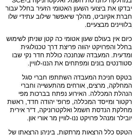
במחלקה להנדסת חשמל ואלקטרוניקה ב-SCE
יבדקו את ביצועי השעון האטומי הזעיר בחלל עבור
חברת אקיוביט, מהלך שיאפשר שילוב עתידי שלו
בלוויינים מבצעיים.
כיום אין בעולם שעון אטומי כה קטן שניתן לשימוש
בחלל והפרויקט יהווה פריצת דרך טכנולוגית
ומדעית. המעבדה שנחנכה כוללת חדר נקי שבו
סטודנטים בונים ומפתחים את הננו-לוויין.
בטקס חניכת המעבדה השתתפו חברי סגל
המחלקה, מרצים, אורחים מהתעשייה וחברי
הנהלת המכללה. האירוע נפתח בברכות מפי
רקטור ומייסד המכללה, פרופ' יהודה חדד, ראשת
מחלקת הנדסת חשמל ואלקטרוניקה, ד"ר אירית
יובילר ומנהל פרויקט ננו-לוויין מר אורי און.
הטקס כלל הרצאות מרתקות, ביניהן הרצאתו של