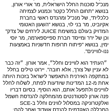
מנכ"ל סוכנות החלל הישראלית, מר אורי אורון,
בנושא "תחום החלל כקטר וכמנוע לצמיחה
כלכלית", של מנכ"ל ומהנדס ראשי בחברת
אקיוביט, מר בני לוי, בנושא "השעון האטומי
המדויק בעולם במשימת JUICE לירחים של צדק"
וכן של יו"ר ומייסד חברת ספייספארמה, מר יוסי
ימין, בנושא "פיתוח תרופות חדשניות באמצעות
ננו-לוויינים".
״העתיד הוא לוויינים וחלל״, אמר אורון. ״זה כבר
לא עניין של צורך, אלא חובה". יירוט טילים בחלל
במתקפה האירנית התאפשר לישראל בזכות היותה
אחת מ-12 המדינות שיודעות לפתח, לשלוח לחלל
לוויינים ולתפעל אותם, הוא הוסיף. בסיום דבריו
פנה אורון לסטודנטים מהמחלקה להנדסת חשמל
ואלקטרוניקה במסלול לווינים וחלל ב-SCE
המכללה האקדמית להנדס אשדוד ואמר להם: