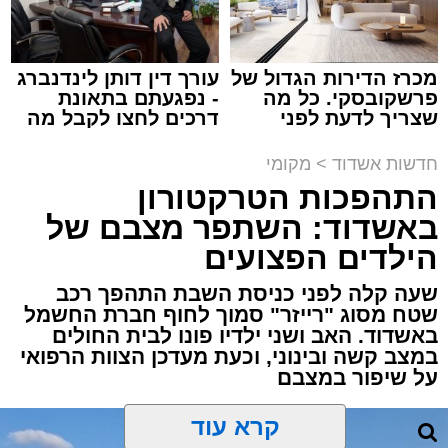
מערכת האתר / 15:35 09.08.26
מכרז הדירות הגדול של
עורך דין דותן לינדנברג
פרשקובסקי. כל מה
- נפגעתם בתאונת
שצריך לדעת לפני
דרכים לחצו לקבל מה
שמגישים הצעה לדירה
שמגיע לכם
תגים:
משטרה
,
אשדוד
,
פשיטה
,
קזינו
באשדוד
חדשות אשדוד
>
מקומי
התהפכות הטרקטורון
פעילות יזומה של בלשי תחנת משטרת אשדוד
באשדוד: השתפר מצבם של
חשפה קזינו מחתרתי שפעל באחד המבנים בעיר.
הילדים הפצועים
הפשיטה התבצעה בעקבות מידע מודיעיני שהצביע
על פעילות בלתי חוקית המתקיימת במקום.
שעה קלה לפני כניסת השבת התהפך רכב
שטח מסוג "רייזר" סמוך לחוף חברת החשמל
באשדוד. האב ושני ילדיו פונו לבית החולים
עם הגעת הכוחות למבנה, דרשו השוטרים את
במצב קשה ובינוני, וכעת מעדכן הצוות הרפואי
פתיחת הדלתות, אך הנוכחים במקום בחרו
על שיפור במצבם
להתעלם וסירבו לאפשר לכוחות להיכנס. לנוכח
הסירוב, נאלצו הבלשים לפרוץ את הדלת בכוח
קרא עוד
כדי לחדור פנימה.