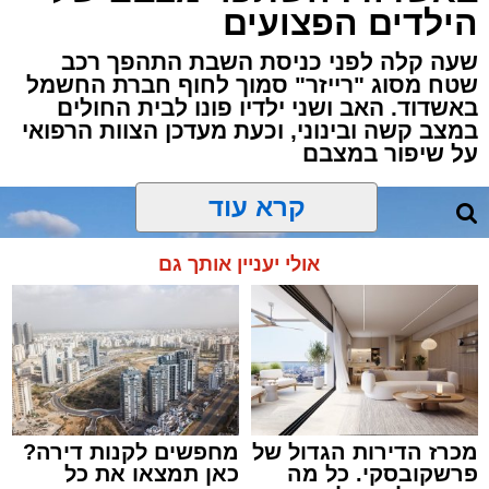
הילדים הפצועים
הפשיטה התבצעה בעקבות מידע מודיעיני שהצביע
על פעילות בלתי חוקית המתקיימת במקום.
שעה קלה לפני כניסת השבת התהפך רכב
שטח מסוג "רייזר" סמוך לחוף חברת החשמל
באשדוד. האב ושני ילדיו פונו לבית החולים
עם הגעת הכוחות למבנה, דרשו השוטרים את
במצב קשה ובינוני, וכעת מעדכן הצוות הרפואי
פתיחת הדלתות, אך הנוכחים במקום בחרו
על שיפור במצבם
להתעלם וסירבו לאפשר לכוחות להיכנס. לנוכח
הסירוב, נאלצו הבלשים לפרוץ את הדלת בכוח
קרא עוד
כדי לחדור פנימה.
אולי יעניין אותך גם
בחיפוש שערכו השוטרים בתוך המתחם נתפסו
אמצעים רבים ששימשו להפעלת המשחקים, ובהם
28 חבילות קלפים ומזוודות עמוסות ז'יטונים.
במסגרת הפעילות עוכבו לחקירה חמישה
מעורבים: שלושה מהם החשודים בהפעלת ובניהול
מכרז הדירות הגדול של
מחפשים לקנות דירה?
המקום, ושני משתתפים נוספים שנכחו במקום
פרשקובסקי. כל מה
כאן תמצאו את כל