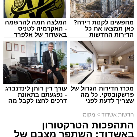
מחפשים לקנות דירה?
המלצה חמה להרשמה
כאן תמצאו את כל
- האקדמיה לטניס
הדירות החדשות
באשדוד של אלפרד
למכירה באשדוד >>>
קריאולנסקי - לילדים
צילום: דוברות המשטרה
מערכת האתר / 15:35 09.08.26
מכרז הדירות הגדול של
עורך דין דותן לינדנברג
פרשקובסקי. כל מה
- נפגעתם בתאונת
שצריך לדעת לפני
דרכים לחצו לקבל מה
שמגישים הצעה לדירה
שמגיע לכם
תגים:
משטרה
,
אשדוד
,
פשיטה
,
קזינו
באשדוד
חדשות אשדוד
>
מקומי
התהפכות הטרקטורון
פעילות יזומה של בלשי תחנת משטרת אשדוד
באשדוד: השתפר מצבם של
חשפה קזינו מחתרתי שפעל באחד המבנים בעיר.