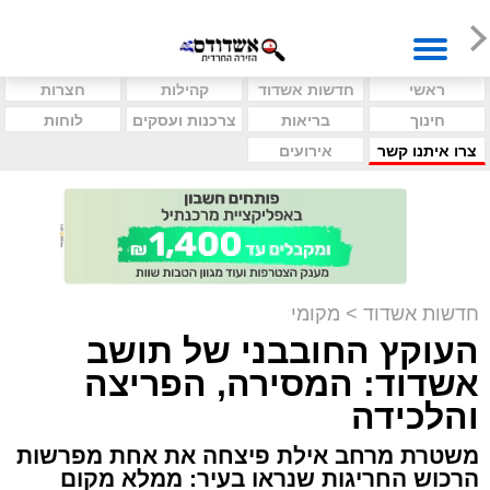
ראשי
חדשות אשדוד
קהילות
חצרות
חינוך
בריאות
צרכנות ועסקים
לוחות
צרו איתנו קשר
אירועים
חדשות אשדוד
>
מקומי
העוקץ החובבני של תושב
אשדוד: המסירה, הפריצה
והלכידה
משטרת מרחב אילת פיצחה את אחת מפרשות
הרכוש החריגות שנראו בעיר: ממלא מקום