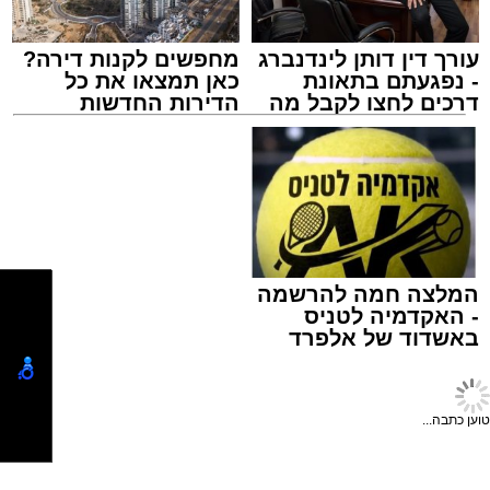
יובלים אשדוד ועיריית קריית מלאכי צורפו בהמשך
כצדדים שלישיים.
עורך דין דותן לינדנברג
מחפשים לקנות דירה?
- נפגעתם בתאונת
כאן תמצאו את כל
דרכים לחצו לקבל מה
הדירות החדשות
שמגיע לכם
למכירה באשדוד >>>
המלצה חמה להרשמה
משטרת התנועה
- האקדמיה לטניס
עופר אשטוקר / 20:14 09.08.26
באשדוד של אלפרד
קריאולנסקי - לילדים
על פי הנטען בתביעה, בשתי תקופות – מדצמבר
2018 ועד ינואר 2019, ושוב מסוף ינואר ועד סמוך
טוען כתבה...
לתחילת אפריל 2019 – הוזרמו קולחים ממאגר
תימורים לנחל האלה, ומשם זרמו לנחל לכיש