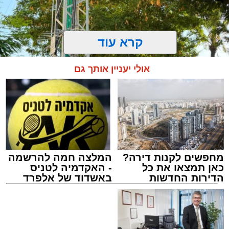
קרא עוד
אולי יעניין אותך גם
מחפשים לקנות דירה?
המלצה חמה להרשמה
כאן תמצאו את כל
- האקדמיה לטניס
התרמת דם. מדא
הדירות החדשות
באשדוד של אלפרד
מנהל האתר / 21:31 09.08.26
למכירה באשדוד >>>
קריאולנסקי - לילדים