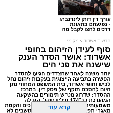
תגים:
מד"א
,
התרמת דם
עורך דין דותן לינדנברג
- נפגעתם בתאונת
150 את חניות הרכבים ליד ה'שטיבלעך' קהל
דרכים לחצו לקבל מה
שמגיע לכם
חסידים באשדוד החליפו בערבו של יום חמישי
חדשות אשדוד
>
מקומי
האחרון שורה של ניידות התרמת דם של בנק הדם
סוף לעידן הזיהום בחופי
במגן דוד אדום שהגיעו לערב התרמה מיוחד
אשדוד: אושר הסדר הענק
שנערך על ידי סניף אשדוד - גן יבנה בהצלה דרום.
שישנה את פני הים
בעמדות ההתרמה שנפתחו על המדרכה קיבלו את
יותר משנה לאחר שהצדדים הגיעו להסדר
פני התורמים והתורמות מתנדבי הצלה דרום
הפשרה בתביעה הייצוגית בעקבות זיהום נחל
מסניף אשדוד - גן יבנה אשר סייעו להם במילוי
לכיש וחופי אשדוד, בית המשפט המחוזי נתן
הטפסים והכווינו אותם אל ניידות ההתרמה שחנו
היום להסכם תוקף של פסק דין. במרכז
ההסדר: שדרוג מט"ש תימורים בהשקעה
לאורך הכביש.
המוערכת בכ־174 מיליון שקל, הגדלה
משמעותית של יכולת הטיפול בשפכים והקמת
קרא עוד
ההתרמה בוצעה כולה בהפרדה מלאה כאשר מגן
מאגרי תפעול וחירום. הגולשים והתושבים לא