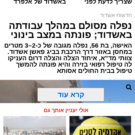
שצריך לדעת לפני
באשדוד של אלפרד
תגים:
איחוד הצלה
,
אשדוד
,
הצלה
שמגישים הצעה לדירה
קריאולנסקי - לילדים
באשדוד
חדשות אשדוד
אירוע דרמטי הסתיים בנס רפואי באשדוד, לאחר
נפלה מסולם במהלך עבודתה
שגבר בן 56 התמוטט בביתו שבאחד הרחובות
באשדוד; פונתה במצב בינוני
ברובע י"א בעיר, כתוצאה מאירוע פתאומי שגרם
להפסקת פעילות ליבו.
האישה, בת 56, נפלה מגובה של כ-2–3 מטרים
במחסן באזור דרך הרכבת בביג פאשן אשדוד.
צוותי מד”א, איחוד הצלה והצלה דרום העניקו
למקום הוזעקו מיד צוותי רפואה ומתנדבים של
לה טיפול רפואי בזירה והיא פונתה להמשך
ארגון "איחוד הצלה". החובשים והפרמדיקים
טיפול בבית החולים אסותא
שהגיעו לזירה הבחינו כי הגבר ללא דופק וללא
הכרה, ופתחו מיידית בפעולות החייאה מתקדמות,
הכוללות עיסויי לב ושימוש במפעם (דפיברילטור).
קרא עוד
בזכות התושייה והפעילות המהירה והמקצועית של
אולי יעניין אותך גם
הצוותים בשטח, ליבו של הגבר שב לפעום.
לאחר ייצוב מצבו הראשוני, הוא פונה באמבולנס
לבית חולים להמשך קבלת טיפול רפואי כשמצבו