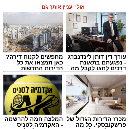
אולי יעניין אותך גם
עורך דין דותן לינדנברג
מחפשים לקנות דירה?
- נפגעתם בתאונת
כאן תמצאו את כל
דרכים לחצו לקבל מה
הדירות החדשות
שמגיע לכם
למכירה באשדוד >>>
צילום: דוברות איחוד הצלה
מערכת האתר / 15:39 07.08.26
מכרז הדירות הגדול של
המלצה חמה להרשמה
פרשקובסקי. כל מה
- האקדמיה לטניס