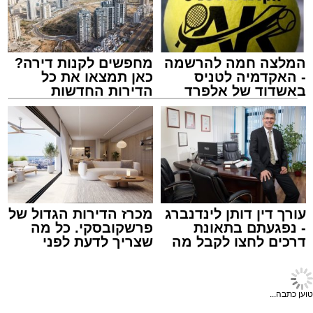
מוגדר יציב.
המלצה חמה להרשמה
מחפשים לקנות דירה?
מעוניינים להגיב? לדווח ? צרו איתנו קשר במייל -
- האקדמיה לטניס
כאן תמצאו את כל
ASHDODS@ISNET.CO.IL
באשדוד של אלפרד
הדירות החדשות
קריאולנסקי - לילדים
למכירה באשדוד >>>
צילום: דוברות איחוד הצלה
עופר אשטוקר / 15:32 07.08.26
עורך דין דותן לינדנברג
מכרז הדירות הגדול של
- נפגעתם בתאונת
פרשקובסקי. כל מה
דרכים לחצו לקבל מה
שצריך לדעת לפני
תגים:
תאונת עבודה באשדוד
שמגיע לכם
שמגישים הצעה לדירה
באשדוד
עובדת בת 56 נפצעה היום (שישי) באורח בינוני
טוען כתבה...
לאחר שנפלה מסולם במהלך עבודתה במחסן