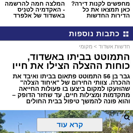
מחפשים לקנות דירה?
המלצה חמה להרשמה
כאן תמצאו את כל
- האקדמיה לטניס
הדירות החדשות
באשדוד של אלפרד
למכירה באשדוד >>>
קריאולנסקי - לילדים
כתבות נוספות
חדשות אשדוד
>
מקומי
התמוטט בביתו באשדוד,
כוחות ההצלה הצילו את חייו
גבר בן 56 התמוטט פתאום בביתו ואיבד את
ההכרה. צוותי החירום של "איחוד הצלה"
שהוזעקו למקום ביצעו בו פעולות החייאה
מתקדמות ומצילות חיים, עד שחזר הדופק –
והוא פונה להמשך טיפול בבית החולים
קרא עוד