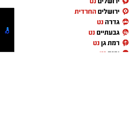
גם צוותי איחוד הצלה העניקו טיפול רפואי בזירה.
החובשים יעקב מזוז, אליעזר בן דוד ויוסי ברנשטיין
מסרו כי האישה נפלה מסולם תוך כדי עבודתה
במחסן, ולאחר טיפול ראשוני פונתה להמשך טיפול
בבית החולים כשמצבה מוגדר בינוני.