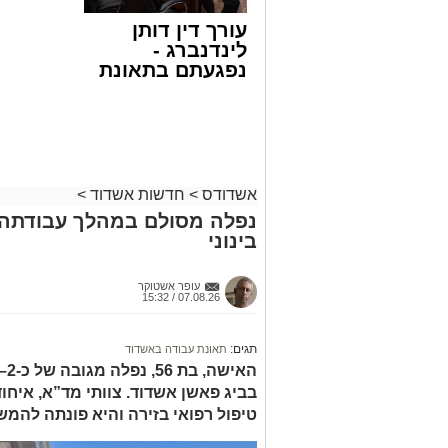
למקום הוזעקו מיד צוותי רפואה ומתנדבים 
עורך דין דותן
והפרמדיקים שהגיעו לזירה הבחינו כי הגבר
לינדנברג -
בפעולות החייאה מתקדמות, הכוללות עיסוי
נפגעתם בתאונת
דרכים לחצו
בזכות התושייה והפעילות המהירה והמקצו
לקבל מה שמגיע
שב לפעום.
לכם
לאחר ייצוב מצבו הראשוני, הוא פונה באמ
רפואי כשמצבו מוגדר יציב.
מעוניינים להגיב? לדווח ? צרו איתנו קשר ב
אשדודס
>
חדשות אשדוד
>
נפלה מסולם במהלך עבודתה 
בינוני
עופר אשטוקר
07.08.26 / 15:32
תגים:
תאונת עבודה באשדוד
בביג פאשן אשדוד. צוותי מד”א, איחו
טיפול רפואי בזירה והיא פונתה להמש