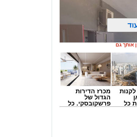
וד
ן אותך גם
קנות
מכרז הדירות
ן
הגדול של
 כל
פרשקובסקי. כל
חדשות
מה שצריך לדעת
אשדוד
לפני שמגישים
הצעה לדירה
באשדוד
באורח בינוני לאחר שנפלה מסולם במהלך
ביג פאשן באשדוד.