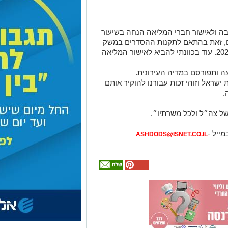
בה ולאישור חברי המליאה הנחה בשיעור
עילים, זאת בהתאם לתקנות ההסדרים במשק
המדינה (הנחה בארנונה) תיקון התשפ"ג 2022. עוד בכוונתי להביא לאישור המליאה
 ותפורסם במדיה העירונית.
שראל וזוהי זכות עבורנו להוקיר אותם
.
של צה״ל ולכל משרתיו״.
מייל -
ASHDODS@ISNET.CO.IL
אולי
יעניין
אותך
גם