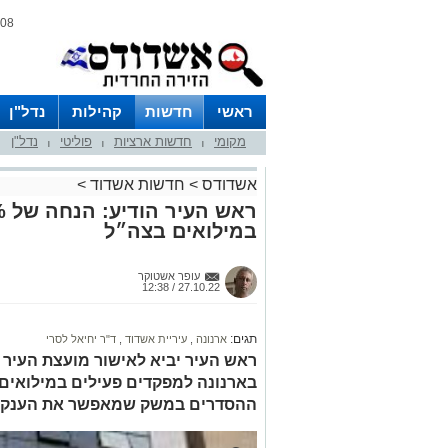
08 אוגוסט 2026 / 15:37
ראשי
חדשות
קהילות
נדל"ן
מקומי
חדשות ארציות
פוליטי
נדל"ן
|
|
|
אשדודס
>
חדשות אשדוד
>
במילואים בצה״ל
עופר אשטוקר
27.10.22 / 12:38
תגים:
ארנונה
,
עיריית אשדוד
,
ד"ר יחיאל לסרי
בארנונה למפקדים פעילים במילואים.
ההסדרים במשק שמאפשר את הענקת