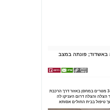
של ארגון "איחוד הצלה". החובשים
 ללא דופק וללא הכרה, ופתחו מיידית
י לב ושימוש במפעם (דפיברילטור).
עית של הצוותים בשטח, ליבו של הגבר
בולנס לבית חולים להמשך קבלת טיפול
מייל -
ASHDODS@ISNET.CO.IL
באשדוד; פונתה במצב
האישה, בת 56, נפלה מגובה של כ-2–3 מטרים במחסן באזור דרך הרכבת
ד הצלה והצלה דרום העניקו לה
ך טיפול בבית החולים אסותא