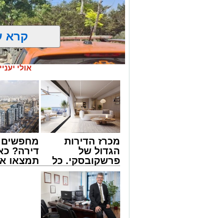
קרא ע
אולי יעניי
מכרז הדירות
מחפשים ל
הגדול של
דירה? כא
פרשקובסקי. כל
תמצאו את
מה שצריך לדעת
הדירות ה
צילום: דוברות איחוד הצלה
לפני שמגישים
למכירה ב
הצעה לדירה
>>>
שבאחד הרחובות ברובע י"א בעיר, כתוצא
באשדוד
ליבו.