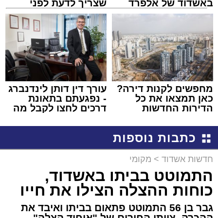
באשדוד של אלפרד
שצריך לדעת לפני
קריאולנסקי - לילדים
שמגישים הצעה לדירה
באשדוד
מחפשים לקנות דירה?
עורך דין דותן לינדנברג
כאן תמצאו את כל
- נפגעתם בתאונת
הדירות החדשות
דרכים לחצו לקבל מה
למכירה באשדוד >>>
שמגיע לכם
כתבות נוספות
חדשות אשדוד
>
מקומי
התמוטט בביתו באשדוד,
כוחות ההצלה הצילו את חייו
גבר בן 56 התמוטט פתאום בביתו ואיבד את
ההכרה. צוותי החירום של "איחוד הצלה"