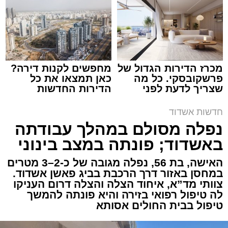
צילום: דוברות איחוד הצלה
מערכת האתר / 15:39 07.08.26
מכרז הדירות הגדול של
מחפשים לקנות דירה?
פרשקובסקי. כל מה
כאן תמצאו את כל
שצריך לדעת לפני
הדירות החדשות
תגים:
איחוד הצלה
,
אשדוד
,
הצלה
שמגישים הצעה לדירה
למכירה באשדוד >>>
באשדוד
חדשות אשדוד
אירוע דרמטי הסתיים בנס רפואי באשדוד, לאחר
נפלה מסולם במהלך עבודתה
שגבר בן 56 התמוטט בביתו שבאחד הרחובות
באשדוד; פונתה במצב בינוני
ברובע י"א בעיר, כתוצאה מאירוע פתאומי שגרם
להפסקת פעילות ליבו.
האישה, בת 56, נפלה מגובה של כ-2–3 מטרים
במחסן באזור דרך הרכבת בביג פאשן אשדוד.
צוותי מד”א, איחוד הצלה והצלה דרום העניקו
למקום הוזעקו מיד צוותי רפואה ומתנדבים של
לה טיפול רפואי בזירה והיא פונתה להמשך
ארגון "איחוד הצלה". החובשים והפרמדיקים
טיפול בבית החולים אסותא
שהגיעו לזירה הבחינו כי הגבר ללא דופק וללא
הכרה, ופתחו מיידית בפעולות החייאה מתקדמות,