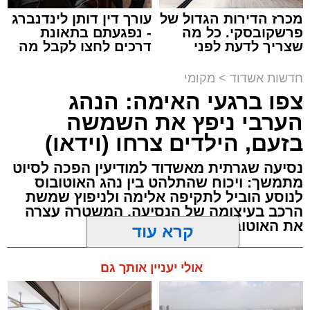
מכרז הדירות הגדול של
עורך דין דותן לינדנברג
פרשקובסקי. כל מה
- נפגעתם בתאונת
שצריך לדעת לפני
דרכים לחצו לקבל מה
תגים:
תאונת עבודה באשדוד
שמגישים הצעה לדירה
שמגיע לכם
באשדוד
חדשות אשדוד
>
מקומי
עובדת בת 56 נפצעה היום (שישי) באורח בינוני
צפו ברגעי האימה: הנהג
לאחר שנפלה מסולם במהלך עבודתה במחסן
הערבי ניפץ את השמשה
באזור דרך הרכבת, מתחם ביג פאשן באשדוד.
בזעם, הילדים צרחו (וידאו)
כוחות ההצלה הוזעקו למקום בעקבות דיווח על
נסיעה שגרתית מאשדוד למודיעין הפכה לסיוט
נפילה מגובה במהלך העבודה. עם הגעתם מצאו
מתמשך: ויכוח שהתלהט בין נהג האוטובוס
לנוסע הוביל לתקיפה אלימה ולניפוץ שמשת
את האישה בהכרה מלאה, כשהיא סובלת מחבלות
הרכב בעיצומה של הנסיעה. המשטרה עצרה
במספר אזורים בגופה לאחר שנפלה מגובה של
את האוטובוס בהמשך הדרך
כ-2 עד 3 מטרים.
מערכת האתר / 11:35 07.08.26
קרא עוד
רפאל אוקנין, כונן הצלה דרום, סיפר: “כשהגעתי
למקום הבחנתי בעובדת כשהיא בהכרה מלאה
אולי יעניין אותך גם
וסובלת מחבלות מרובות בגופה לאחר שנפלה