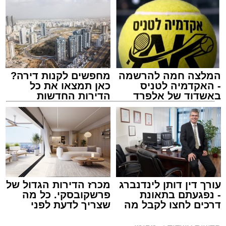
המלצה חמה להרשמה
מחפשים לקנות דירה?
- האקדמיה לטניס
כאן תמצאו את כל
באשדוד של אלפרד
הדירות החדשות
קריאולנסקי - לילדים
למכירה באשדוד >>>
צילום: דוברות המשטרה
מערכת האתר / 15:35 09.08.26
עורך דין דותן לינדנברג
מכרז הדירות הגדול של
- נפגעתם בתאונת
פרשקובסקי. כל מה
דרכים לחצו לקבל מה
שצריך לדעת לפני
שמגיע לכם
שמגישים הצעה לדירה
באשדוד