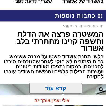
באשדוד של אלפרד
שצריך לדעת לפני
קריאולנסקי - לילדים
שמגישים הצעה לדירה
באשדוד
כתבות נוספות
חדשות אשדוד
>
מקומי
המשטרה פרצה את הדלת
וחשפה קזינו מחתרתי בלב
אשדוד
בלשי תחנת אשדוד פשטו על מבנה ששימש
כבית הימורים לא חוקי לאחר שהנוכחים סירבו
להכניסם. במקום נתפסו מזוודות ז'יטונים
ועשרות חבילות קלפים וחמישה חשודים עוכבו
לחקירה
קרא עוד
אולי יעניין אותך גם