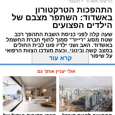
תגים:
משטרה
,
אשדוד
,
פשיטה
,
קזינו
חדשות אשדוד
>
מקומי
התהפכות הטרקטורון
פעילות יזומה של בלשי תחנת משטרת אשדוד
באשדוד: השתפר מצבם של
חשפה קזינו מחתרתי שפעל באחד המבנים בעיר.
הילדים הפצועים
הפשיטה התבצעה בעקבות מידע מודיעיני שהצביע
על פעילות בלתי חוקית המתקיימת במקום.
שעה קלה לפני כניסת השבת התהפך רכב
שטח מסוג "רייזר" סמוך לחוף חברת החשמל
באשדוד. האב ושני ילדיו פונו לבית החולים
עם הגעת הכוחות למבנה, דרשו השוטרים את
במצב קשה ובינוני, וכעת מעדכן הצוות הרפואי
פתיחת הדלתות, אך הנוכחים במקום בחרו
על שיפור במצבם
להתעלם וסירבו לאפשר לכוחות להיכנס. לנוכח
קרא עוד
הסירוב, נאלצו הבלשים לפרוץ את הדלת בכוח
כדי לחדור פנימה.
אולי יעניין אותך גם
בחיפוש שערכו השוטרים בתוך המתחם נתפסו
אמצעים רבים ששימשו להפעלת המשחקים, ובהם
28 חבילות קלפים ומזוודות עמוסות ז'יטונים.