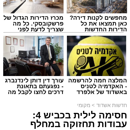
מחפשים לקנות דירה?
מכרז הדירות הגדול של
כאן תמצאו את כל
פרשקובסקי. כל מה
הדירות החדשות
שצריך לדעת לפני
למכירה באשדוד >>>
שמגישים הצעה לדירה
מעגלים
באשדוד
מנהל האתר / 20:31 06.08.26
המלצה חמה להרשמה
עורך דין דותן לינדנברג
- האקדמיה לטניס
- נפגעתם בתאונת
תגים:
הגרי"ב שרייבר
,
מעגלים
באשדוד של אלפרד
דרכים לחצו לקבל מה
קריאולנסקי - לילדים
שמגיע לכם
ארוע שטרם היה כמותו: בשבוע הבא ביום ג'
חדשות אשדוד
>
מקומי
יתכנסו המוני בחורי הישיבות שטרם החלו את זמן
חסימה לילית בכביש 4:
'אלול', והם יזכו לשמוע את גדולי הדור, מרן הגרי"ב
עבודות תחזוקה במחלף
שרייבר שליט"א והגאון רבי ישאי טולידנו שליט"א,