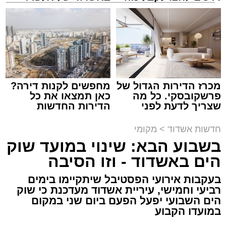
שמגיע לכם
קריאולנסקי - לילדים
נתיבי ישראל
מערכת האתר / 18:19 06.08.26
מכרז הדירות הגדול של
מחפשים לקנות דירה?
פרשקובסקי. כל מה
כאן תמצאו את כל
שצריך לדעת לפני
הדירות החדשות
מעוניינים להגיב? לדווח ? צרו איתנו קשר במייל -
שמגישים הצעה לדירה
למכירה באשדוד >>>
ASHDODS@ISNET.CO.IL
באשדוד
תגים:
אשדוד
,
נתיבי ישראל
חדשות אשדוד
>
מקומי
בשבוע הבא: שינוי במועד שוק
חברת "נתיבי ישראל" הודיעה על ביצוע עבודות
הים באשדוד - וזו הסיבה
תחזוקה ליליות במחלף אשדוד צפון שיימשכו
בעקבות אירועי הפסטיבל שיתקיימו בימים
במשך שני לילות, בימים ראשון ושני, ה-9 וה-10
רביעי וחמישי, עיריית אשדוד מעדכנת כי שוק
באוגוסט 2026, בין השעות 23:00 בלילה ועד
הים השבועי יפעל הפעם ביום שני במקום
05:00 בבוקר למחרת.
במועדו הקבוע
העבודות מבוצעות כחלק מפעולות שוטפות