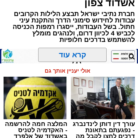
אשדוד צפון
שבשעה נדירה של קורת רוח ישתפו את שומעיהם
באשר ראו וקיבלו בבתי הוריהם, הגאון רבי פנחס
חברת נתיבי ישראל תבצע הלילות הקרובים
עבודות לחידוש סימוני הדרך והתקנת עיני
שרייבר זצ"ל והגאון רבי ניסים טולידנו זצ"ל, כאשר
חתול. בשל העבודות, ייסגרו רמפות הכניסה
מטרתם של הדברים שישמעו היא לעורר הלבבות
לכביש 4 לכיוון דרום, ולנהגים מומלץ
ולהחדיר אהבת אמת לתורה.
להשתמש בדרכים חלופיות
הארוע, במסגרת ארועי 'מעגלים', יתקיים בבית
קרא עוד
הכנסת 'חניכי הישיבות' רובע ג', ביום שלישי הקרוב
בשעה 21.00
אולי יעניין אותך גם
לאחר הארוע יתקיים רב שיח וכן פלפול תלמודי
בריתחא דאורייתא בעומקא דשמעתתא.
עורך דין דותן לינדנברג
המלצה חמה להרשמה
- נפגעתם בתאונת
- האקדמיה לטניס
דרכים לחצו לקבל מה
באשדוד של אלפרד