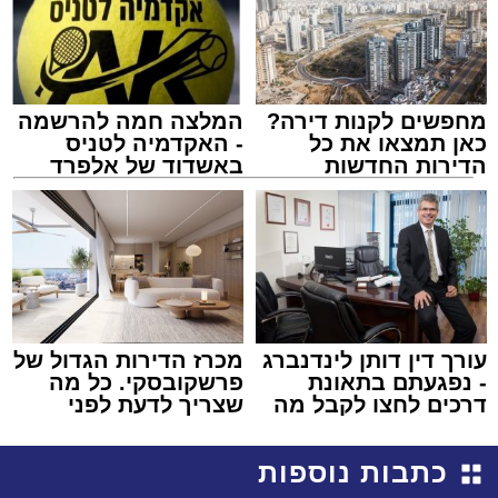
מחפשים לקנות דירה?
המלצה חמה להרשמה
כאן תמצאו את כל
- האקדמיה לטניס
הדירות החדשות
באשדוד של אלפרד
למכירה באשדוד >>>
קריאולנסקי - לילדים
עורך דין דותן לינדנברג
מכרז הדירות הגדול של
- נפגעתם בתאונת
פרשקובסקי. כל מה
דרכים לחצו לקבל מה
שצריך לדעת לפני
שמגיע לכם
שמגישים הצעה לדירה
באשדוד
כתבות נוספות