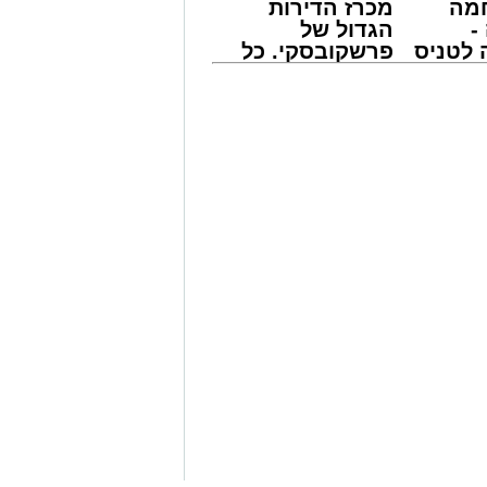
מה
מכרז הדירות
-
הגדול של
לטניס
פרשקובסקי. כל
של
מה שצריך לדעת
לפני שמגישים
י -
הצעה לדירה
ת חמור התרחש בשעות אחר הצהריים
באשדוד
נדקר נער בן 12 ונפצע.
ד 100 ובמוקדי החירום, הוזעקו למקום כוחות הצלה רבים
 שהגיעו לזירה העניקו לנער הפצוע
ו אותו לבית החולים כשמצבו מוגדר קל.
תחה בחקירה מקיפה ומידית. כוחות
פו ממצאים פיזיים, גבו עדויות מעדים
ר חשודים במעשה, במטרה לעצור את
העיר לאחרונה.
, הצליחו חוקרי התחנה להתחקות אחר
 זמן קצר לאחר האירוע.
ה בתחנת המשטרה, והחקירה נמשכת.