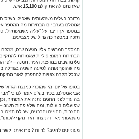
שאז נתנו לה את קולם
15,190
איש.
מדובר בעליה משמעותית שאפילו בש"ס הת
אמסלם בערב יום הבחירות מה המספר אליו
במספר אך דיבר על "עליה משמעותית". ס
תזכה במספר כה גדול של מצביעים.
המספר המרשים אליו הגיעה ש"ס, ממקם 
הבחירות המונציפיליות שאמורות להתקיים 
מה שהופך אותה לסיעה השניה בגודלה בעי
שבכל מקרה צפויות להתפרק לאור מחיקתה
בסופו של יום, מי שמוכרז כמנצח הגדול של
אבי אמסלם. בכיר בש"ס אומר לנו כי "אב
בה עוד לפני החגים נתנה את אותותיה, וכך
שפועלים ביעילות, ומה שלא פחות חשוב –
החצרות, החוגים והרבנים, שכולם תמכו בו 
משמעותי מאד והניצחון הזה נזקף לזכותו".
מעוניינים להגיב? לדווח ? צרו איתנו קשר ב