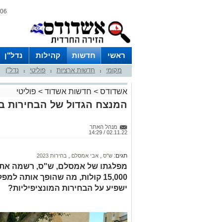
06 אוגוסט 2026 / 13:39
ראשי
חדשות
קהילות
נדל"ן
מקומי
חדשות ארציות
פוליטי
נדל"ן
|
|
|
אשדודס
>
חדשות אשדוד
>
פוליטי
המנצח הגדול של הבחירות ב
מנהל האתר
02.11.22 / 14:29
תגים:
ש"ס
,
אבי אמסלם
,
בחירות 2023
מפלגתו של אמסלם, ש"ס, רשמה את ה
15,000 קולות, מה שהופך אותה ל
ישפיע על הבחירות המונציפיליות?