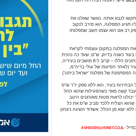
קשו לנבא אותה. כאשר שאלנו את
 תגיע המפלגה, הוא סירב לנקוב
פק רב אם הוא עצמו חשב שמפלגתו
את המפלגה במקום עוצמתי לקראת
בעוד כשנה בדיוק. ש"ס, שעד כה נהנית
מ6 מושבים במועצת העיר, תמנה – לפי הנתונים הללו – קרוב ל-8 מושבים בעיריה,
ר (לאחר הסיעות של עולי בריה"מ,
 המסתמנת של מפלגת 'ישראל ביתנו')
 הבחירות בעיר, הוא ללא ספק יו"ר ש"ס
י עבד קשה מאד כשהפעילות שהוא החל
 יכולנו לראות מטות מאורגנים היטב
 שהוא הצליח ללכד סביב ש"ס את כל
ללא יוצא מן הכלל. אשדוד השיגה ניצחון
מייל -
ASHDODS@ISNET.CO.IL