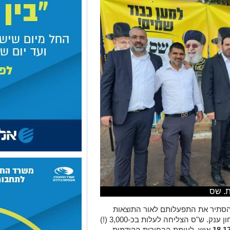
ת. שס
הסתיר את התפעלותם לאור התוצאות
שהושגו בזירה האשדודית, שבה נרשם ניצחון ענק. ש"ס הצליחה לעלות בכ-3,000 (!)
איש, לעומת הבחירות הקודמות