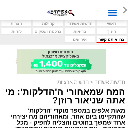
ראשי
חדשות אשדוד
קהילות
חצרות
חינוך
בריאות
צרכנות ועסקים
לוחות
צרו איתנו קשר
אירועים
חדשות אשדוד
>
חדשות ארציות
המח שמאחורי ה'הדלקות': מי
אתה שניאור רוזן?
מאות אלפים במספר מוקדי 'הדלקות'
שהתקיימו ביום אחד, ומאחוריהם מח יצירתי
אחד שמשך בחוטים והצליח להפיק - מכל