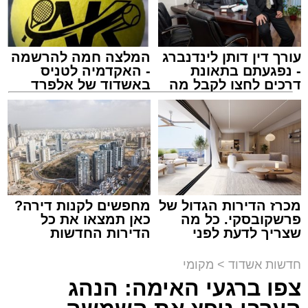
מוגדר יציב.
עורך דין דותן לינדנברג
המלצה חמה להרשמה
מעוניינים להגיב? לדווח ? צרו איתנו קשר במייל -
- נפגעתם בתאונת
- האקדמיה לטניס
ASHDODS@ISNET.CO.IL
דרכים לחצו לקבל מה
באשדוד של אלפרד
שמגיע לכם
קריאולנסקי - לילדים
צילום: דוברות איחוד הצלה
עופר אשטוקר / 15:32 07.08.26
מכרז הדירות הגדול של
מחפשים לקנות דירה?
פרשקובסקי. כל מה
כאן תמצאו את כל
שצריך לדעת לפני
הדירות החדשות
תגים:
תאונת עבודה באשדוד
שמגישים הצעה לדירה
למכירה באשדוד >>>
באשדוד
חדשות אשדוד
>
מקומי
עובדת בת 56 נפצעה היום (שישי) באורח בינוני
צפו ברגעי האימה: הנהג
לאחר שנפלה מסולם במהלך עבודתה במחסן