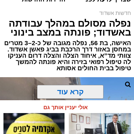
תגים:
איחוד הצלה
,
אשדוד
,
הצלה
שמגישים הצעה לדירה
למכירה באשדוד >>>
באשדוד
חדשות אשדוד
אירוע דרמטי הסתיים בנס רפואי באשדוד, לאחר
נפלה מסולם במהלך עבודתה
שגבר בן 56 התמוטט בביתו שבאחד הרחובות
באשדוד; פונתה במצב בינוני
ברובע י"א בעיר, כתוצאה מאירוע פתאומי שגרם
להפסקת פעילות ליבו.
האישה, בת 56, נפלה מגובה של כ-2–3 מטרים
במחסן באזור דרך הרכבת בביג פאשן אשדוד.
צוותי מד”א, איחוד הצלה והצלה דרום העניקו
למקום הוזעקו מיד צוותי רפואה ומתנדבים של
לה טיפול רפואי בזירה והיא פונתה להמשך
ארגון "איחוד הצלה". החובשים והפרמדיקים
טיפול בבית החולים אסותא
שהגיעו לזירה הבחינו כי הגבר ללא דופק וללא
הכרה, ופתחו מיידית בפעולות החייאה מתקדמות,
הכוללות עיסויי לב ושימוש במפעם (דפיברילטור).
קרא עוד
בזכות התושייה והפעילות המהירה והמקצועית של
אולי יעניין אותך גם
הצוותים בשטח, ליבו של הגבר שב לפעום.
לאחר ייצוב מצבו הראשוני, הוא פונה באמבולנס
לבית חולים להמשך קבלת טיפול רפואי כשמצבו