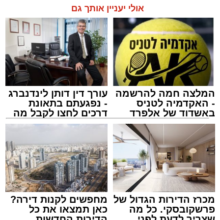
אולי יעניין אותך גם
המלצה חמה להרשמה
עורך דין דותן לינדנברג
- האקדמיה לטניס
- נפגעתם בתאונת
באשדוד של אלפרד
דרכים לחצו לקבל מה
קריאולנסקי - לילדים
שמגיע לכם
צילום: דוברות איחוד הצלה
מערכת האתר / 15:39 07.08.26
מכרז הדירות הגדול של
מחפשים לקנות דירה?
פרשקובסקי. כל מה
כאן תמצאו את כל
שצריך לדעת לפני
הדירות החדשות