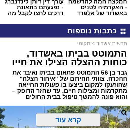
המלצה חמה להרשמה
עורך דין דותן לינדנברג
- האקדמיה לטניס
- נפגעתם בתאונת
באשדוד של אלפרד
דרכים לחצו לקבל מה
קריאולנסקי - לילדים
שמגיע לכם
כתבות נוספות
חדשות אשדוד
>
מקומי
התמוטט בביתו באשדוד,
כוחות ההצלה הצילו את חייו
גבר בן 56 התמוטט פתאום בביתו ואיבד את
ההכרה. צוותי החירום של "איחוד הצלה"
שהוזעקו למקום ביצעו בו פעולות החייאה
מתקדמות ומצילות חיים, עד שחזר הדופק –
והוא פונה להמשך טיפול בבית החולים
קרא עוד