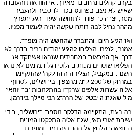
בקרב קהלים נרחבים. מאידך, אי הוודאות והעובדה
שאיש לא ניצב בפרונט בכדי להסביר ולהעביר
מסר, יצרה כר פורה לתחושה שעוד רגע יתפרץ
מההר נחיל לבה רותח שקשה יהיה לעמוד מפניו.
ואז הגיע היום, והתברר שהחשש היה מופרך.
אמנם, למירון הצליחו להגיע יהודים רבים בדרך לא
דרך, אך המראות המחרידים שנראו אשתקד אז
הפליאו שוטרים מכות בהלוכי רגל תמימים לא נראו
השנה. במקביל, הצליחה ה'הדלקה' שהתקיימה
במרחק של 200 ק"מ מהצפון, בירושלים, לסחוף
אליה עשרות אלפים שרקדו בהתלהבות 'בר יוחאי'
מול שאגת ה'יבטל' של הרה"צ רבי מיילך בידרמן.
בה בעת, התקיימה הדלקה נוספת בירושלים, בידי
ישיבת 'אורייתא', שגם אליה התלקטו המונים.
התוצאה: הלחץ על ההר היה נמוך ומופחת