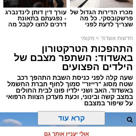
מכרז הדירות הגדול של
עורך דין דותן לינדנברג
פרשקובסקי. כל מה
- נפגעתם בתאונת
שצריך לדעת לפני
דרכים לחצו לקבל מה
שמגישים הצעה לדירה
שמגיע לכם
תגים:
משטרה
,
אשדוד
,
פשיטה
,
קזינו
באשדוד
חדשות אשדוד
>
מקומי
התהפכות הטרקטורון
פעילות יזומה של בלשי תחנת משטרת אשדוד
באשדוד: השתפר מצבם של
חשפה קזינו מחתרתי שפעל באחד המבנים בעיר.
הילדים הפצועים
הפשיטה התבצעה בעקבות מידע מודיעיני שהצביע
על פעילות בלתי חוקית המתקיימת במקום.
שעה קלה לפני כניסת השבת התהפך רכב
שטח מסוג "רייזר" סמוך לחוף חברת החשמל
באשדוד. האב ושני ילדיו פונו לבית החולים
עם הגעת הכוחות למבנה, דרשו השוטרים את
במצב קשה ובינוני, וכעת מעדכן הצוות הרפואי
פתיחת הדלתות, אך הנוכחים במקום בחרו
על שיפור במצבם
להתעלם וסירבו לאפשר לכוחות להיכנס. לנוכח
הסירוב, נאלצו הבלשים לפרוץ את הדלת בכוח
קרא עוד
כדי לחדור פנימה.
אולי יעניין אותך גם