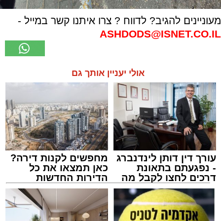
מעוניינים להגיב? לדווח ? צרו איתנו קשר במייל -
ASHDODS@ISNET.CO.IL
אולי יעניין אותך גם
עורך דין דותן לינדנברג
מחפשים לקנות דירה?
- נפגעתם בתאונת
כאן תמצאו את כל
דרכים לחצו לקבל מה
הדירות החדשות
שמגיע לכם
למכירה באשדוד >>>