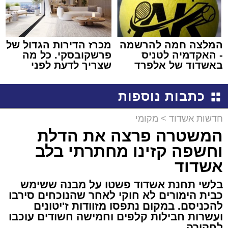
המלצה חמה להרשמה
מכרז הדירות הגדול של
- האקדמיה לטניס
פרשקובסקי. כל מה
באשדוד של אלפרד
שצריך לדעת לפני
קריאולנסקי - לילדים
שמגישים הצעה לדירה
באשדוד
כתבות נוספות
חדשות אשדוד
>
מקומי
המשטרה פרצה את הדלת
וחשפה קזינו מחתרתי בלב
אשדוד
בלשי תחנת אשדוד פשטו על מבנה ששימש
כבית הימורים לא חוקי לאחר שהנוכחים סירבו
להכניסם. במקום נתפסו מזוודות ז'יטונים
ועשרות חבילות קלפים וחמישה חשודים עוכבו
לחקירה