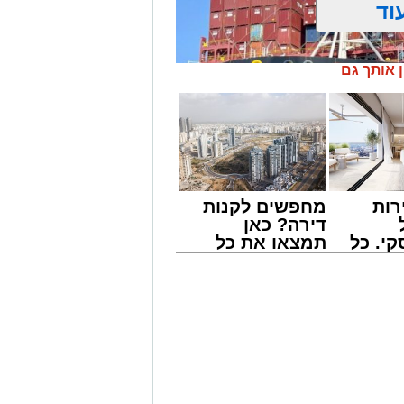
וד
ן אותך גם
רות
מחפשים לקנות
דירה? כאן
י. כל
תמצאו את כל
 לדעת
הדירות החדשות
ישים
למכירה באשדוד
רה
>>>
הימי המרכזי בישראל מתנהלת פעילות
דוח האחריות התאגידית (ESG) לשנת 2025 שמפרסמת חברת נמל אשדוד חושף
, שהתאפיינה במעבר הדרגתי ממציאות
יים ביטחוניים, תפעוליים וכלכליים