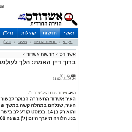
06 אוגוסט 2026 / 12:58
ראשי
חדשות
קהילות
נדל"ן
מקומי
חדשות ארציות
פוליטי
נדל"ן
|
|
|
אשדודס
>
חדשות אשדוד
>
ברוך דיין האמת: הלך לעולמו ע
ג'ני זרח
21.05.24 / 11:02
תגים:
אשדוד
,
עידן רפאל שירחן ז"ל
העיר אשדוד התעוררה הבוקר לבשורה 
העיר, שנלחם במחלה קשה במשך שנים 
והוא רק בן 14. בפוסט קורע 
בנו. הלוויה תיערך היום (ג') בשעה 10:00 בבית העלמין אשדוד