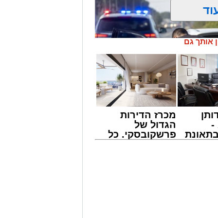
בדים ואת ההשקעה המתמשכת בשיפור
וד
מטרה להמשיך לפעול כנמל מוביל
ן אותך גם
מייל -
ASHDODS@ISNET.CO.IL
ותן
מכרז הדירות
-
הגדול של
תאונת
פרשקובסקי. כל
צו
מה שצריך לדעת
שמגיע
לפני שמגישים
הצעה לדירה
ת חמור התרחש בשעות אחר הצהריים
באשדוד
נדקר נער בן 12 ונפצע.
ד 100 ובמוקדי החירום, הוזעקו למקום כוחות הצלה רבים
 שהגיעו לזירה העניקו לנער הפצוע