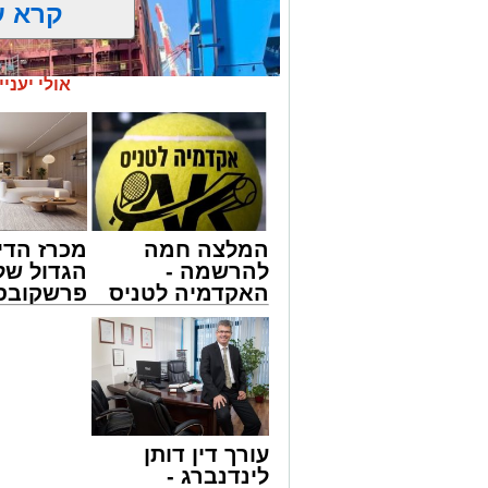
קרא ע
אולי יעניי
המלצה חמה
מכרז הדי
להרשמה -
הגדול של
האקדמיה לטניס
פרשקובסק
באשדוד של
מה שצריך
אלפרד
לפני שמג
צילום: מני בן ארוש
קריאולנסקי -
הצעה לדי
מאחורי חומות הבטון והמנופים של השער 
לילדים
באשדוד
ענפה.
עורך דין דותן
את התנהלות החברה במהלך שנה מאתגרת
לינדנברג -
חירום מתמשכת להתייצבות זהירה – לצד קש