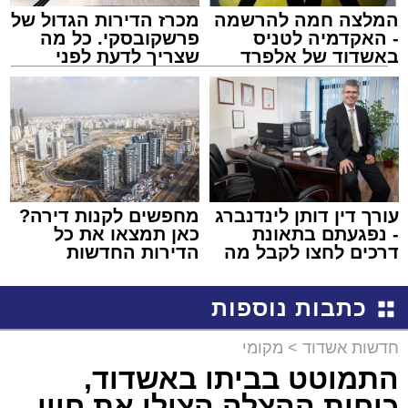
המלצה חמה להרשמה
מכרז הדירות הגדול של
- האקדמיה לטניס
פרשקובסקי. כל מה
באשדוד של אלפרד
שצריך לדעת לפני
קריאולנסקי - לילדים
שמגישים הצעה לדירה
באשדוד
עורך דין דותן לינדנברג
מחפשים לקנות דירה?
- נפגעתם בתאונת
כאן תמצאו את כל
דרכים לחצו לקבל מה
הדירות החדשות
שמגיע לכם
למכירה באשדוד >>>
כתבות נוספות
חדשות אשדוד
>
מקומי
התמוטט בביתו באשדוד,
כוחות ההצלה הצילו את חייו