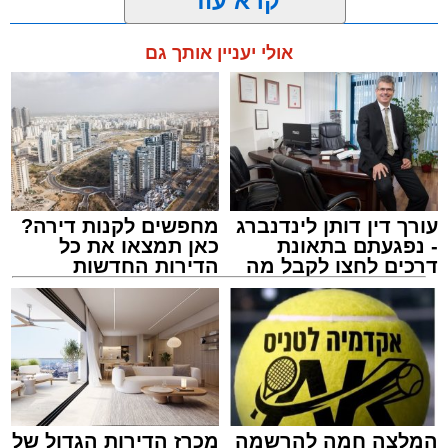
כ-2 עד 3 מטרים.
מערכת האתר / 11:35 07.08.26
קרא עוד
רפאל אוקנין, כונן הצלה דרום, סיפר: “כשהגעתי
למקום הבחנתי בעובדת כשהיא בהכרה מלאה
אולי יעניין אותך גם
וסובלת מחבלות מרובות בגופה לאחר שנפלה
במהלך עבודתה. יחד עם צוותי מד”א הענקנו לה
טיפול רפואי ראשוני והיא פונתה בניידת טיפול
תגים:
אוטובוס
,
אשדוד
,
ערבי
נמרץ לחדר הטראומה במרכז הרפואי אסותא
באשדוד כשהיא במצב בינוני ויציב.”
עורך דין דותן לינדנברג
מחפשים לקנות דירה?
- נפגעתם בתאונת
כאן תמצאו את כל
דרכים לחצו לקבל מה
הדירות החדשות
שמגיע לכם
למכירה באשדוד >>>
אירוע חמור ומפחיד התרחש בקו 881 בנסיעה
מאשדוד למודיעין, לאחר שוויכוח מילוליות בין הנהג
לאחד הנוסעים הידרדר במהירות לאלימות קשה