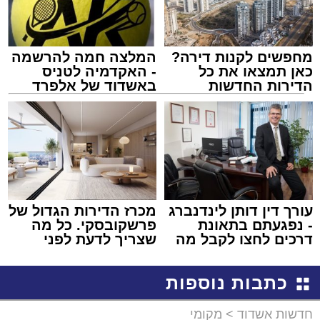
מחפשים לקנות דירה?
המלצה חמה להרשמה
כאן תמצאו את כל
- האקדמיה לטניס
הדירות החדשות
באשדוד של אלפרד
למכירה באשדוד >>>
קריאולנסקי - לילדים
עורך דין דותן לינדנברג
מכרז הדירות הגדול של
- נפגעתם בתאונת
פרשקובסקי. כל מה
דרכים לחצו לקבל מה
שצריך לדעת לפני
שמגיע לכם
שמגישים הצעה לדירה
באשדוד
כתבות נוספות
חדשות אשדוד
>
מקומי