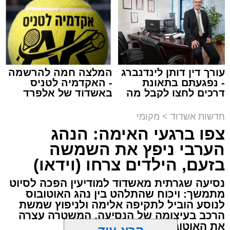
באשדוד
צילום: דוברות איחוד הצלה
עופר אשטוקר / 15:32 07.08.26
עורך דין דותן לינדנברג
המלצה חמה להרשמה
- נפגעתם בתאונת
- האקדמיה לטניס
דרכים לחצו לקבל מה
באשדוד של אלפרד
תגים:
תאונת עבודה באשדוד
שמגיע לכם
קריאולנסקי - לילדים
חדשות אשדוד
>
מקומי
עובדת בת 56 נפצעה היום (שישי) באורח בינוני
צפו ברגעי האימה: הנהג
לאחר שנפלה מסולם במהלך עבודתה במחסן
הערבי ניפץ את השמשה
באזור דרך הרכבת, מתחם ביג פאשן באשדוד.
בזעם, הילדים צרחו (וידאו)
כוחות ההצלה הוזעקו למקום בעקבות דיווח על
נסיעה שגרתית מאשדוד למודיעין הפכה לסיוט
נפילה מגובה במהלך העבודה. עם הגעתם מצאו
מתמשך: ויכוח שהתלהט בין נהג האוטובוס
לנוסע הוביל לתקיפה אלימה ולניפוץ שמשת
את האישה בהכרה מלאה, כשהיא סובלת מחבלות
הרכב בעיצומה של הנסיעה. המשטרה עצרה
במספר אזורים בגופה לאחר שנפלה מגובה של
את האוטובוס בהמשך הדרך