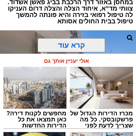
במחסן באזור דרך הרכבת בביג פאשן אשדוד.
צוותי מד”א, איחוד הצלה והצלה דרום העניקו
למקום הוזעקו מיד צוותי רפואה ומתנדבים של
לה טיפול רפואי בזירה והיא פונתה להמשך
ארגון "איחוד הצלה". החובשים והפרמדיקים
טיפול בבית החולים אסותא
שהגיעו לזירה הבחינו כי הגבר ללא דופק וללא
הכרה, ופתחו מיידית בפעולות החייאה מתקדמות,
הכוללות עיסויי לב ושימוש במפעם (דפיברילטור).
קרא עוד
בזכות התושייה והפעילות המהירה והמקצועית של
אולי יעניין אותך גם
הצוותים בשטח, ליבו של הגבר שב לפעום.
לאחר ייצוב מצבו הראשוני, הוא פונה באמבולנס
לבית חולים להמשך קבלת טיפול רפואי כשמצבו
מוגדר יציב.
מכרז הדירות הגדול של
מחפשים לקנות דירה?
מעוניינים להגיב? לדווח ? צרו איתנו קשר במייל -
פרשקובסקי. כל מה
כאן תמצאו את כל
ASHDODS@ISNET.CO.IL
שצריך לדעת לפני
הדירות החדשות
שמגישים הצעה לדירה
למכירה באשדוד >>>