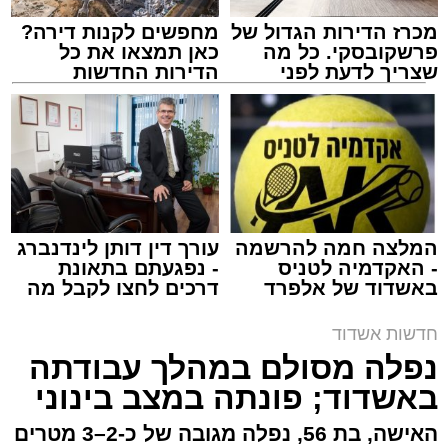
מכרז הדירות הגדול של
מחפשים לקנות דירה?
פרשקובסקי. כל מה
כאן תמצאו את כל
שצריך לדעת לפני
הדירות החדשות
שמגישים הצעה לדירה
למכירה באשדוד >>>
באשדוד
צילום: דוברות איחוד הצלה
מערכת האתר / 15:39 07.08.26
המלצה חמה להרשמה
עורך דין דותן לינדנברג
- האקדמיה לטניס
- נפגעתם בתאונת
באשדוד של אלפרד
דרכים לחצו לקבל מה
תגים:
איחוד הצלה
,
אשדוד
,
הצלה
קריאולנסקי - לילדים
שמגיע לכם
חדשות אשדוד
אירוע דרמטי הסתיים בנס רפואי באשדוד, לאחר
נפלה מסולם במהלך עבודתה
שגבר בן 56 התמוטט בביתו שבאחד הרחובות
באשדוד; פונתה במצב בינוני
ברובע י"א בעיר, כתוצאה מאירוע פתאומי שגרם
להפסקת פעילות ליבו.
האישה, בת 56, נפלה מגובה של כ-2–3 מטרים