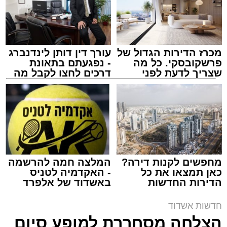
מכרז הדירות הגדול של
עורך דין דותן לינדנברג
פרשקובסקי. כל מה
- נפגעתם בתאונת
שצריך לדעת לפני
דרכים לחצו לקבל מה
שמגישים הצעה לדירה
שמגיע לכם
באשדוד
ארכיון משטרה
מערכת האתר / 09:43 09.08.26
מחפשים לקנות דירה?
המלצה חמה להרשמה
כאן תמצאו את כל
- האקדמיה לטניס
הדירות החדשות
באשדוד של אלפרד
למכירה באשדוד >>>
קריאולנסקי - לילדים
תגים:
משטרה
,
אשדוד
,
ירי
חדשות אשדוד
הצלחה מסחררת למופע סיום