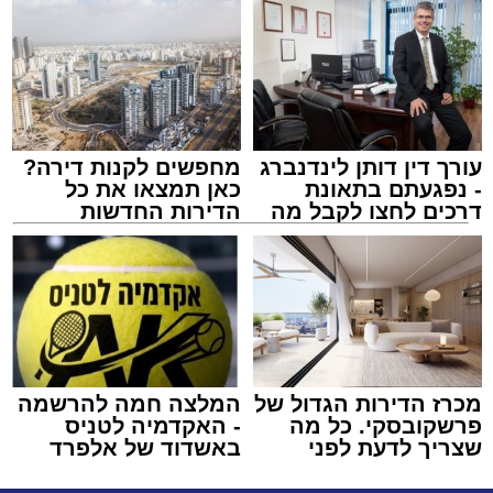
עורך דין דותן לינדנברג
מחפשים לקנות דירה?
- נפגעתם בתאונת
כאן תמצאו את כל
דרכים לחצו לקבל מה
הדירות החדשות
שמגיע לכם
למכירה באשדוד >>>
מכרז הדירות הגדול של
המלצה חמה להרשמה
פרשקובסקי. כל מה
- האקדמיה לטניס
שצריך לדעת לפני
באשדוד של אלפרד
שמגישים הצעה לדירה
קריאולנסקי - לילדים
באשדוד