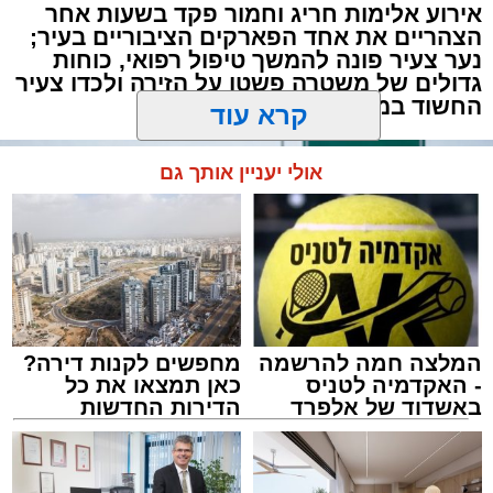
דוח האחריות התאגידית (ESG) לשנת 2025
ASHDODS@ISNET.CO.IL
אירוע אלימות חריג וחמור פקד בשעות אחר
שמפרסמת חברת נמל אשדוד חושף את התנהלות
הצהריים את אחד הפארקים הציבוריים בעיר;
נער צעיר פונה להמשך טיפול רפואי, כוחות
החברה במהלך שנה מאתגרת, שהתאפיינה
גדולים של משטרה פשטו על הזירה ולכדו צעיר
במעבר הדרגתי ממציאות חירום מתמשכת
החשוד במעשה
להתייצבות זהירה – לצד קשיים ביטחוניים,
תפעוליים וכלכליים כבדים.
קרא עוד
למרות זאת, הנמל המשיך למלא את תפקידו
אולי יעניין אותך גם
כתשתית לאומית חיונית, תוך שמירה על רציפות
תפקודית מלאה והבטחת זרימת הסחורות לישראל
וממנה.
במרכז הדוח עומדת תוכנית אסטרטגית ארוכת
טווח להפחתת פליטות גזי חממה עד שנת 2030,
הכוללת מהלכים רחבי היקף כמו חשמול ציוד
המלצה חמה להרשמה
מחפשים לקנות דירה?
- האקדמיה לטניס
כאן תמצאו את כל
תפעולי, מעבר למנופי ERTG חשמליים, חיבור
באשדוד של אלפרד
הדירות החדשות
אוניות לחשמל חופי, הסבת מערכי התאורה ל-
קריאולנסקי - לילדים
למכירה באשדוד >>>