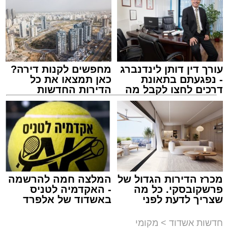
עורך דין דותן לינדנברג
מחפשים לקנות דירה?
- נפגעתם בתאונת
כאן תמצאו את כל
דרכים לחצו לקבל מה
הדירות החדשות
שמגיע לכם
למכירה באשדוד >>>
מתחם חנייה בחוף אשדוד. צילום: עופר אשטוקר
עופר אשטוקר / 14:54 06.08.26
מכרז הדירות הגדול של
המלצה חמה להרשמה
פרשקובסקי. כל מה
- האקדמיה לטניס
שצריך לדעת לפני
באשדוד של אלפרד
תגים:
חנייה חינם בחופי אשדוד
שמגישים הצעה לדירה
קריאולנסקי - לילדים
באשדוד
חדשות אשדוד
>
מקומי