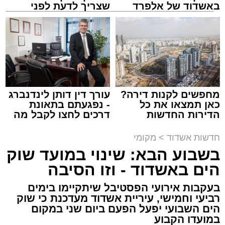
באשדוד של אלפרד
שצריך לדעת לפני
קריאולנסקי - לילדים
שמגישים הצעה לדירה
באשדוד
נתיבי ישראל
מערכת האתר / 18:19 06.08.26
מחפשים לקנות דירה?
עורך דין דותן לינדנברג
כאן תמצאו את כל
- נפגעתם בתאונת
הדירות החדשות
דרכים לחצו לקבל מה
מעוניינים להגיב? לדווח ? צרו איתנו קשר במייל -
למכירה באשדוד >>>
שמגיע לכם
ASHDODS@ISNET.CO.IL
תגים:
אשדוד
,
נתיבי ישראל
חדשות אשדוד
>
מקומי
בשבוע הבא: שינוי במועד שוק
חברת "נתיבי ישראל" הודיעה על ביצוע עבודות
הים באשדוד - וזו הסיבה
תחזוקה ליליות במחלף אשדוד צפון שיימשכו
בעקבות אירועי הפסטיבל שיתקיימו בימים
במשך שני לילות, בימים ראשון ושני, ה-9 וה-10
רביעי וחמישי, עיריית אשדוד מעדכנת כי שוק
באוגוסט 2026, בין השעות 23:00 בלילה ועד
הים השבועי יפעל הפעם ביום שני במקום
05:00 בבוקר למחרת.
במועדו הקבוע