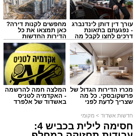
עורך דין דותן לינדנברג
מחפשים לקנות דירה?
- נפגעתם בתאונת
כאן תמצאו את כל
דרכים לחצו לקבל מה
הדירות החדשות
שמגיע לכם
למכירה באשדוד >>>
מעגלים
מנהל האתר / 20:31 06.08.26
מכרז הדירות הגדול של
המלצה חמה להרשמה
פרשקובסקי. כל מה
- האקדמיה לטניס
תגים:
הגרי"ב שרייבר
,
מעגלים
שצריך לדעת לפני
באשדוד של אלפרד
שמגישים הצעה לדירה
קריאולנסקי - לילדים
באשדוד
ארוע שטרם היה כמותו: בשבוע הבא ביום ג'
חדשות אשדוד
>
מקומי
יתכנסו המוני בחורי הישיבות שטרם החלו את זמן
חסימה לילית בכביש 4:
'אלול', והם יזכו לשמוע את גדולי הדור, מרן הגרי"ב
עבודות תחזוקה במחלף