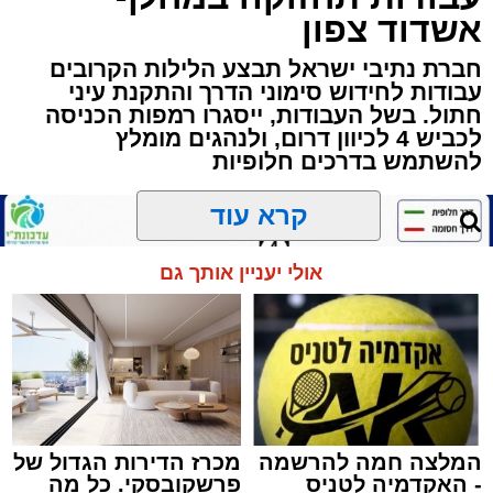
שרייבר שליט"א והגאון רבי ישאי טולידנו שליט"א,
אשדוד צפון
שבשעה נדירה של קורת רוח ישתפו את שומעיהם
חברת נתיבי ישראל תבצע הלילות הקרובים
באשר ראו וקיבלו בבתי הוריהם, הגאון רבי פנחס
עבודות לחידוש סימוני הדרך והתקנת עיני
שרייבר זצ"ל והגאון רבי ניסים טולידנו זצ"ל, כאשר
חתול. בשל העבודות, ייסגרו רמפות הכניסה
מטרתם של הדברים שישמעו היא לעורר הלבבות
לכביש 4 לכיוון דרום, ולנהגים מומלץ
ולהחדיר אהבת אמת לתורה.
להשתמש בדרכים חלופיות
הארוע, במסגרת ארועי 'מעגלים', יתקיים בבית
קרא עוד
הכנסת 'חניכי הישיבות' רובע ג', ביום שלישי הקרוב
בשעה 21.00
אולי יעניין אותך גם
לאחר הארוע יתקיים רב שיח וכן פלפול תלמודי
בריתחא דאורייתא בעומקא דשמעתתא.
המלצה חמה להרשמה
מכרז הדירות הגדול של
- האקדמיה לטניס
פרשקובסקי. כל מה