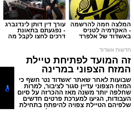
המלצה חמה להרשמה
עורך דין דותן לינדנברג
- האקדמיה לטניס
- נפגעתם בתאונת
תגים:
אשדוד
,
שוק
באשדוד של אלפרד
דרכים לחצו לקבל מה
קריאולנסקי - לילדים
שמגיע לכם
עיריית אשדוד הודיעה היום על שינוי חד-פעמי
חדשות אשדוד
במועד קיום שוק הים בשבוע הבא, זאת לקראת
זה המועד לפתיחת טיילת
פתיחתו של פסטיבל "חלון לים התיכון" המסורתי.
המזח הצפוני במרינה
שבועות לאחר שאתר 'אשדוד נט' חשף כי
הפסטיבל, שצפוי למשוך אליו קהל רב, יתקיים
המזח הצפוני עדיין סגור לציבור, למרות
בימים רביעי וחמישי,
13-12 באוגוסט
. בשל
שחלפה יותר משנה מאז ההכרזה על סיום
ההיערכות הלוגיסטית המורכבת והצורך בשמירה
העבודות, הגיעו למערכת פרטים חדשים
שלפיהם הטיילת צפויה להיפתח בתחילת
על הסדר והבטיחות באזור, הוחלט להקדים את
חודש ספטמבר. הפרויקט, שעלותו כ-8.5 מיליון
פעילות השוק השבועית.
שקלים, צפוי סוף סוף לעמוד לרשות התושבים
והמבקרים
קרא עוד
לפיכך, שוק הים יתקיים ביום שני,
10 באוגוסט
,