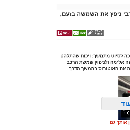
בי ניפץ את השמשה בזעם,
כה לסיוט מתמשך: ויכוח שהתלהט
יפה אלימה ולניפוץ שמשת הרכב
 את האוטובוס בהמשך הדרך
וד
ן אותך גם
ר ומפחיד התרחש בקו 881 בנסיעה מאשדוד למודיעין, לאחר שוויכוח
ר במהירות לאלימות קשה שזרעה פאניקה