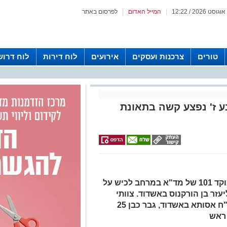
|
המייל האדום
|
לפרסום באתר
טורים
צרכנות ועסקים
אירועים
לוח דירות
לוח דרוש
ע ז' נפצע קשה בתאונת
הלילה בשעה 03:23 התקבל דיווח במוקד 101 של מד"א במרחב לכיש על
עזר בן הורקנוס באשדוד. צוותי
ההצלה העניקו טיפול רפואי ופינו לבי"ח אסותא באשדוד, גבר כבן 25
ראש