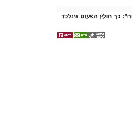
": כך חולץ הפעוט שנלכד
יסטרית. מתנדבי ארגון "ידידים"
ות וחילצו אותו בריא ושלם
וד
שי) בסביבות השעה 21:49, התקבלה קריאת חירום במוקד ארגון "ידידים"
ו הדואגת, ברחוב כ"ט בנובמבר באשקלון.
ן אותך גם