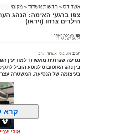
אשדודס
>
חדשות אשדוד
>
מקומי
צפו ברגעי האימה: הנהג הער
הילדים צרחו (וידאו)
מערכת האתר
07.08.26 / 11:35
תגים:
אוטובוס
,
אשדוד
,
ערבי
נסיעה שגרתית מאשדוד למודיעין הפ
בין נהג האוטובוס לנוסע הוביל לתק
בעיצומה של הנסיעה. המשטרה עצרה
קרא ע
אולי יעניי
אירוע חמו
מילוליות בין הנהג לאחד הנוסעים הידרד