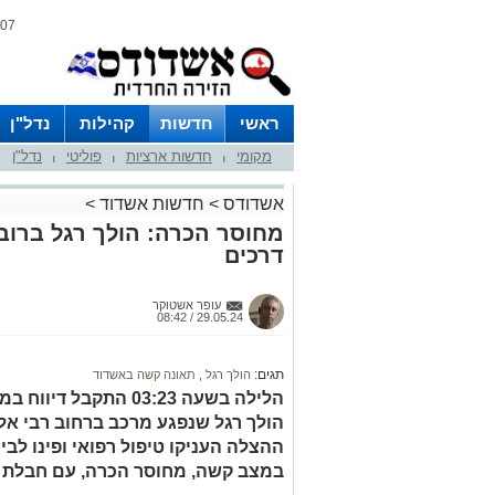
07 אוגוסט 2026 / 12:22
ראשי
חדשות
קהילות
נדל"ן
מקומי
חדשות ארציות
פוליטי
נדל"ן
|
|
|
אשדודס
>
חדשות אשדוד
>
מחוסר הכרה: הולך רגל ברוב
דרכים
עופר אשטוקר
29.05.24 / 08:42
תגים:
הולך רגל
,
תאונה קשה באשדוד
הולך רגל שנפגע מרכב ברחוב רבי אלי
במצב קשה, מחוסר הכרה, עם חבלת 