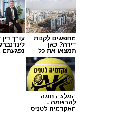
רבה בקרב הנוסעים. הסיפור והתיעוד פור
על פי העדויות מהשטח, הנהג, שהתעצבן 
שליטה ובצעד דרמטי ואלים ניפץ את שמשת
המעשה האלים גרם להתרסקות זכוכיות ולר
רבים ונוסעים אחרים שהיו על האוטובוס לק
מחפשים לקנות
עורך דין ד
לחוות רגעים של חרדה עמוקה בעיצומה ש
דירה? כאן
לינדנברג 
תמצאו את כל
נפגעתם ב
בעקבות פניות דחופות ודיווחים שהעבירו 
הדירות החדשות
דרכים לח
כוחות משטרה הוזעקו לזירה ועצרו את הא
למכירה באשדוד
לקבל מה 
באירוע ולתחקר את המעורבים.
>>>
לכם
מעוניינים להגיב? לדווח ? צרו איתנו קשר ב
המלצה חמה
להרשמה -
האקדמיה לטניס
באשדוד של
אלפרד
קריאולנסקי -
לילדים