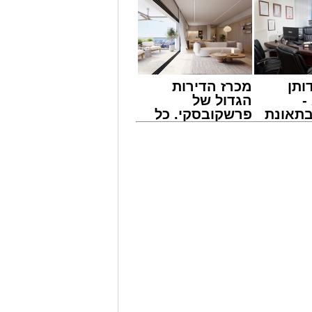
סמו לראשונה בקבוצות חמ"ל אשדוד.
במהלך הנסיעה על אחד הנוסעים, איבד
 האוטובוס.
געים של אימה בתוך כלי הרכב. ילדים
ו בטראומה, פרצו בבכי היסטרי ונאלצו
ותן
מכרז הדירות
ל הנסיעה בכביש.
-
הגדול של
תאונת
פרשקובסקי. כל
הנוסעים המבוהלים למוקדי החירום,
צו
מה שצריך לדעת
וטובוס בהמשך המסלול כדי לטפל
שמגיע
לפני שמגישים
הצעה לדירה
מייל -
ASHDODS@ISNET.CO.IL
באשדוד