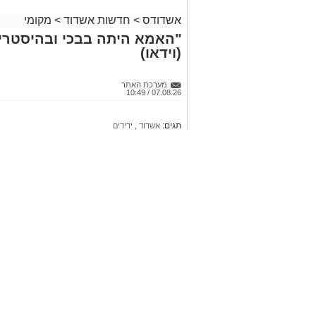
אשדודס
>
חדשות אשדוד
>
מקומי
"האמא היתה בבכי ובהיסטריה
(וידאו)
מערכת האתר
07.08.26 / 10:49
תגים:
אשדוד
,
ידידים
תינוק ננעל בשגגה ברכב לעיני אמו הה
שהוזעקו למקום פתחו את הדלת במהיר
קרא ע
אמש (חמי
אודות תינוק שננעל בשגגה ברכב לעיני אמ
אולי יעניי