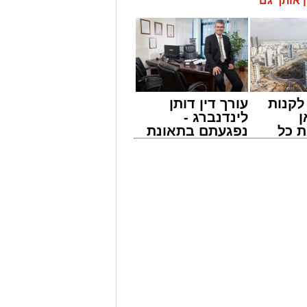
ן אותך גם
ר ומפחיד התרחש בקו 881 בנסיעה מאשדוד למודיעין, לאחר שוויכוח
ר במהירות לאלימות קשה שזרעה פאניקה
סמו לראשונה בקבוצות חמ"ל אשדוד.
במהלך הנסיעה על אחד הנוסעים, איבד
 האוטובוס.
געים של אימה בתוך כלי הרכב. ילדים
ו בטראומה, פרצו בבכי היסטרי ונאלצו
קנות
עורך דין דותן
ל הנסיעה בכביש.
ן
לינדנברג -
 כל
נפגעתם בתאונת
הנוסעים המבוהלים למוקדי החירום,
חדשות
דרכים לחצו
וטובוס בהמשך המסלול כדי לטפל
אשדוד
לקבל מה שמגיע
לכם
מייל -
ASHDODS@ISNET.CO.IL