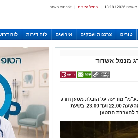
|
המייל האדום
|
לפרסום באתר
טורים
צרכנות ועסקים
אירועים
לוח דירות
לוח דרוש
ג מנמל אשדוד
בע"מ" מודיעה על הובלת מטען חורג
מנמל אשדוד, ביום שלישי, 23/7/24, מהשעה 22:00 ועד 23:00. בשעת
 להעברת המטען