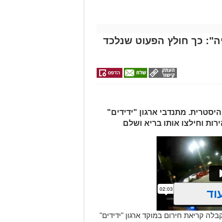
": כך חולץ הפעוט שנלכד
יסטרית. מתנדבי ארגון "ידידים"
ות וחילצו אותו בריא ושלם
וד
שי) בסביבות השעה 21:49, התקבלה קריאת חירום במוקד ארגון "ידידים"