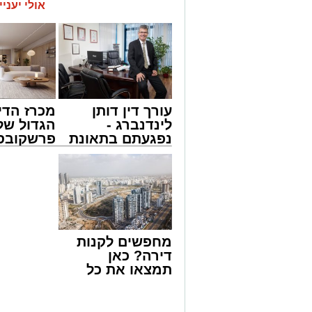
אודות תינוק שננעל בשגגה ברכב לעיני אמ
אולי יעניי
מישאל שי לוי, מוקדן ידידים שקיבל את השי
ברכה, מתנדב יחידת האופנועים, יחד עם מ
נענו לקריאה והגיעו לזירה בתוך זמן קצר. 
השניים במיומנות ובמהירות, וחלצו את התי
דניאל ברכה סיפר על רגעי הדרמה: "בזמן 
עורך דין דותן
מכרז הדי
את קריאת החירום. יצאתי מיד למקום ופג
לינדנברג -
הגדול של
שבנה ננעל מול עיניה, בזמן שעוברי אורח 
נפגעתם בתאונת
פרשקובסק
מהירות בחשכה, הצלחתי להוציא את התינ
דרכים לחצו
מה שצריך
נשמעו קריאות התרגשות גדולות של הנוכח
לקבל מה שמגיע
לפני שמג
'איזה כיף שיש את ידידים'. אין תחושה מס
לכם
הצעה לדי
באשדוד
בעקבות האירוע, בארגון "ידידים" שבים ו
לשאת עליהם את מפתח הרכב בכל רגע נתון
השגחה. במקרה חירום של נעילת רכב, יש לי
מחפשים לקנות
1230
(ללא כוכבית).
דירה? כאן
מעוניינים להגיב? לדווח ? צרו איתנו קשר ב
תמצאו את כל
הדירות החדשות
למכירה באשדוד
>>>