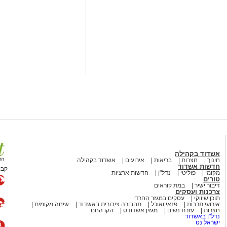
אשדוד בקהילה
חינוך
חצרות
בריאות
אירועים
אשדוד בקהילה
חדשות אשדוד
קבו
מקומי
פוליטי
נדל"ן
חדשות ארציות
טורים
דיבור ישיר
במת קוראים
צרכנות ועסקים
תוכן שיווקי
עסקים במגזר החרדי
אירועי תרבות
פנאי ואוכל
תחבורה ציבורית באשדוד
שיחה מקומית
חצרות
עזרת נשים
מגזין אשדודס
הקו החם
נדל"ן באשדוד
ישראל נט