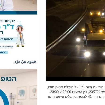
 הודיעה היום (ב') על הובלת מטען חורג,
ארוך וכבד במיוחד, שיבוצע מחר, ביום שלישי 23/7/24, בין השעות 22:00 ל-23:00.
שינוע המטען ייעשה על גבי מוביל, מנמל דרום דרך 41 לצומת ניר גלים ומשם הישר