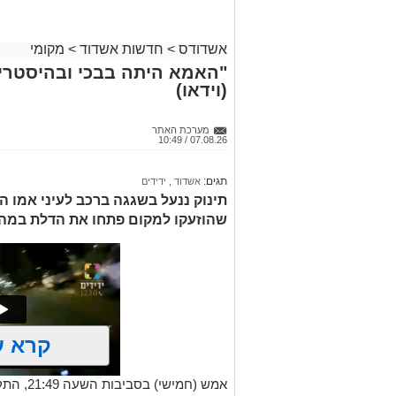
באשדוד
אשדודס
>
חדשות אשדוד
>
מקומי
"האמא היתה בבכי ובהיסטריה
(וידאו)
מערכת האתר
07.08.26 / 10:49
תגים:
אשדוד
,
ידידים
תינוק ננעל בשגגה ברכב לעיני אמו הה
שהוזעקו למקום פתחו את הדלת במהיר
קרא ע
אמש (חמי