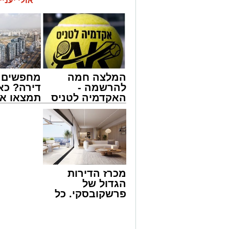
אולי יעניי
אירוע חמו
מילוליות בין הנהג לאחד הנוסעים הידרד
רבה בקרב הנוסעים. הסיפור והתיעוד פור
על פי העדויות מהשטח, הנהג, שהתעצבן 
שליטה ובצעד דרמטי ואלים ניפץ את שמשת
המעשה האלים גרם להתרסקות זכוכיות ולר
רבים ונוסעים אחרים שהיו על האוטובוס לק
המלצה חמה
מחפשים ל
לחוות רגעים של חרדה עמוקה בעיצומה ש
להרשמה -
דירה? כא
האקדמיה לטניס
תמצאו את
בעקבות פניות דחופות ודיווחים שהעבירו 
באשדוד של
הדירות ה
כוחות משטרה הוזעקו לזירה ועצרו את הא
אלפרד
למכירה ב
באירוע ולתחקר את המעורבים.
קריאולנסקי -
>>>
מעוניינים להגיב? לדווח ? צרו איתנו קשר ב
לילדים
מכרז הדירות
הגדול של
פרשקובסקי. כל
מה שצריך לדעת
לפני שמגישים
הצעה לדירה