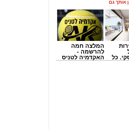
ו הדואגת, ברחוב כ"ט בנובמבר באשקלון.
ן אותך גם
חה, הזניק מיד כוחות לסיוע. דניאל
איר אבוקרט, מתנדב הסניף המקומי,
בעזרת ציוד ייעודי שברשותם, פעלו
נוק בשלום וללא שנגרם נזק לכלי הרכב.
שחילקתי עלונים בבית הכנסת, קיבלתי
רות
המלצה חמה
שתי באמא שהייתה בבכי ובהיסטריה מכך
להרשמה -
מסביב ניסו להרגיע אותה. בפעולות חילוץ
י. כל
האקדמיה לטניס
וק הקטן בשלום. כשדלת הרכב נפתחה,
 לדעת
באשדוד של
ים. האם הודתה לי בהתרגשות ואמרה
ישים
אלפרד
פקת וממלאת מזו".
רה
קריאולנסקי -
לילדים
פונים להורים בקריאה חד-משמעית להקפיד
 ולא להשאירו בידי ילדים קטנים ללא
צור קשר מיידי עם מוקד ידידים בטלפון
מייל -
ASHDODS@ISNET.CO.IL