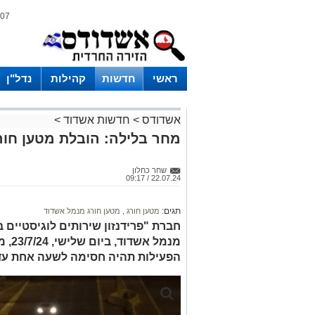
07 אוגוסט 2026 / 13:18
ראשי
חדשות
קהילות
נדל"ן
אשדודס
>
חדשות אשדוד
>
מחר בלילה: הובלת מטען חור
שחר כחלון
22.07.24 / 09:17
תגים:
מטען חורג
,
מטען חורג מנמל אשדוד
חברת "פרידנזון שירותים לוגיסטיים 
הפעילות תהיה חסימה לשעה אחת עד