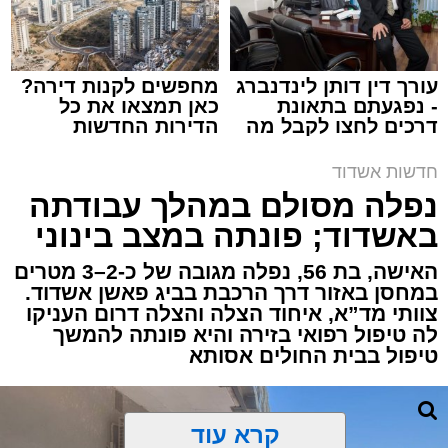
עורך דין דותן לינדנברג
מחפשים לקנות דירה?
- נפגעתם בתאונת
כאן תמצאו את כל
דרכים לחצו לקבל מה
הדירות החדשות
תגים:
איחוד הצלה
,
אשדוד
,
הצלה
שמגיע לכם
למכירה באשדוד >>>
חדשות אשדוד
אירוע דרמטי הסתיים בנס רפואי באשדוד, לאחר
נפלה מסולם במהלך עבודתה
שגבר בן 56 התמוטט בביתו שבאחד הרחובות
באשדוד; פונתה במצב בינוני
ברובע י"א בעיר, כתוצאה מאירוע פתאומי שגרם
להפסקת פעילות ליבו.
האישה, בת 56, נפלה מגובה של כ-2–3 מטרים
במחסן באזור דרך הרכבת בביג פאשן אשדוד.
צוותי מד”א, איחוד הצלה והצלה דרום העניקו
למקום הוזעקו מיד צוותי רפואה ומתנדבים של
לה טיפול רפואי בזירה והיא פונתה להמשך
ארגון "איחוד הצלה". החובשים והפרמדיקים
טיפול בבית החולים אסותא
שהגיעו לזירה הבחינו כי הגבר ללא דופק וללא
הכרה, ופתחו מיידית בפעולות החייאה מתקדמות,
הכוללות עיסויי לב ושימוש במפעם (דפיברילטור).
קרא עוד