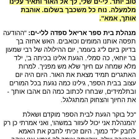
טוב יותר. לי-ים שלי, לך אל האור ותאיר עלינו
מלמעלה. נוח כל משכבך בשלום. אוהבת
אותך, אמא".
מנהלת בית ספר אריאל ספדה ללי-ים:
"ההודעה
תפסה אותנו המומים וכואבים. האש אחזה בך
בדיוק ביום ל"ג בעומר, יום ההילולה של רבי שמעון
בר יוחאי, כה סמלי. הגעת אלינו בכיתה ב', ילד
מלא שמחה עם חיוך שלא מש מפניך. למרות
האתגרים תמיד מצאת את האור. היום היה יום
עצוב בבית הספר, גילינו כמה נגעת בכל המורים
ובתלמידים, שבחרו לכתוב כמה הם אהבו אותך -
את החיוך והצחוק המתגלגל.
"כל בוקר הגעת לבית הספר מוקדם ושאלת
'המנהלת אני יכול לעזור במשהו', ואני אמרתי כן רק
לחבק ילד כמוך. היום זכיתי לחבק את האמא