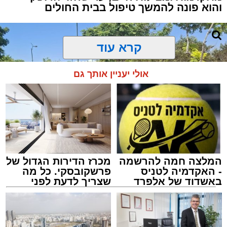
והוא פונה להמשך טיפול בבית החולים
קרא עוד
אולי יעניין אותך גם
המלצה חמה להרשמה
מכרז הדירות הגדול של
- האקדמיה לטניס
פרשקובסקי. כל מה
באשדוד של אלפרד
שצריך לדעת לפני
קריאולנסקי - לילדים
שמגישים הצעה לדירה
באשדוד
צילום: דוברות איחוד הצלה
מערכת האתר / 15:39 07.08.26