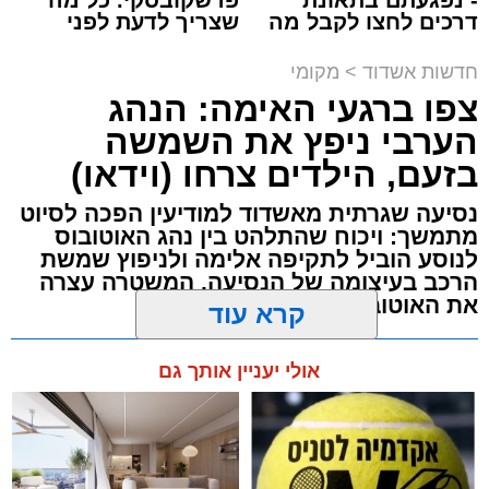
דרכים לחצו לקבל מה
שצריך לדעת לפני
תגים:
תאונת עבודה באשדוד
שמגיע לכם
שמגישים הצעה לדירה
באשדוד
חדשות אשדוד
>
מקומי
עובדת בת 56 נפצעה היום (שישי) באורח בינוני
צפו ברגעי האימה: הנהג
לאחר שנפלה מסולם במהלך עבודתה במחסן
הערבי ניפץ את השמשה
באזור דרך הרכבת, מתחם ביג פאשן באשדוד.
בזעם, הילדים צרחו (וידאו)
כוחות ההצלה הוזעקו למקום בעקבות דיווח על
נסיעה שגרתית מאשדוד למודיעין הפכה לסיוט
נפילה מגובה במהלך העבודה. עם הגעתם מצאו
מתמשך: ויכוח שהתלהט בין נהג האוטובוס
את האישה בהכרה מלאה, כשהיא סובלת מחבלות
לנוסע הוביל לתקיפה אלימה ולניפוץ שמשת
הרכב בעיצומה של הנסיעה. המשטרה עצרה
במספר אזורים בגופה לאחר שנפלה מגובה של
את האוטובוס בהמשך הדרך
כ-2 עד 3 מטרים.
מערכת האתר / 11:35 07.08.26
קרא עוד
רפאל אוקנין, כונן הצלה דרום, סיפר: “כשהגעתי
למקום הבחנתי בעובדת כשהיא בהכרה מלאה
אולי יעניין אותך גם
וסובלת מחבלות מרובות בגופה לאחר שנפלה
במהלך עבודתה. יחד עם צוותי מד”א הענקנו לה
טיפול רפואי ראשוני והיא פונתה בניידת טיפול