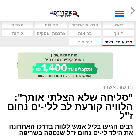
ראשי
חדשות אשדוד
קהילות
חצרות
חינוך
בריאות
צרכנות ועסקים
לוחות
צרו איתנו קשר
אירועים
חדשות אשדוד
"סליחה שלא הצלתי אותך":
הלוויה קורעת לב ללי-ים נחום
ז"ל
רבים הגיעו בליל אמש ללוות בדרכו האחרונה
את הילד לי-ים נחום ז"ל שנספה בשריפה