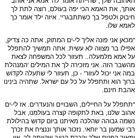
האהובה שלך, שהייתה אומר לה 'אמא אני אוהב
אותך, את האמא הכי יפה בעולם, רוצה לתת לך
חיבוק ולטפל בך כשתתבגרי'. איזה ילד אומר כך
לאמא שלו.
"מכאן אני פונה אליך לי-ים המתוק, אתה כה צדיק,
אפילו בר מצווה לא עשית. אתה תמשיך להתפלל
על אמא מלמעלה.. תעזור לכל המשפחה לצאת
מהשבר הזה. אני מזכירה לך את המילים 'המנהלת
במה אני יכול לעזור' - כן, תעזור לי שתעלה לקדוש
ברוך הוא ותתפלל על כל עם ישראל. שתהיה בינינו
אהבת חינם.
"תתפלל על החיילים, השבויים והנעדרים. אז לי-ים
אהוב שלנו, באת לתקופה קצרה בעולמנו, אבל
נשמה גבוהה שהלכה מאיתנו ביום קדוש בהילולת
רבי שמעון בר יוחאי. נזכור אותך וננציח את זכרך
ומאור הפנים שלך והכרת הטוב שהייתה לך. אין