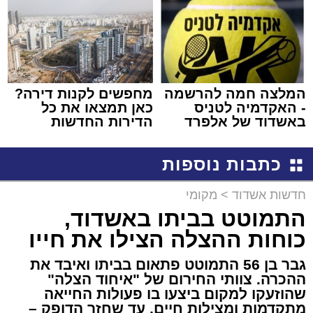
המלצה חמה להרשמה
מחפשים לקנות דירה?
- האקדמיה לטניס
כאן תמצאו את כל
באשדוד של אלפרד
הדירות החדשות
קריאולנסקי - לילדים
למכירה באשדוד >>>
כתבות נוספות
חדשות אשדוד
>
מקומי
התמוטט בביתו באשדוד,
כוחות ההצלה הצילו את חייו
גבר בן 56 התמוטט פתאום בביתו ואיבד את
ההכרה. צוותי החירום של "איחוד הצלה"
שהוזעקו למקום ביצעו בו פעולות החייאה
מתקדמות ומצילות חיים, עד שחזר הדופק –