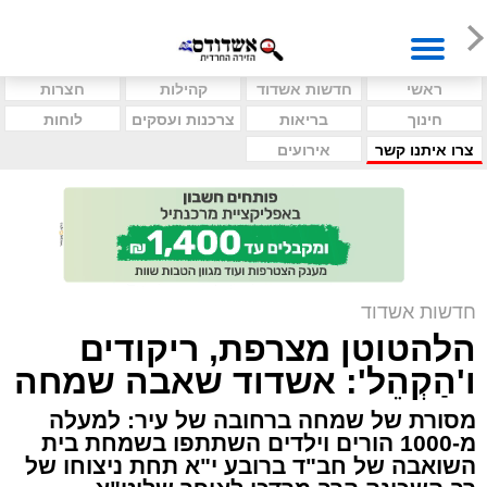
ראשי
חדשות אשדוד
קהילות
חצרות
חינוך
בריאות
צרכנות ועסקים
לוחות
צרו איתנו קשר
אירועים
חדשות אשדוד
הלהטוטן מצרפת, ריקודים
ו'הַקְהֵל': אשדוד שאבה שמחה
מסורת של שמחה ברחובה של עיר: למעלה
מ-1000 הורים וילדים השתתפו בשמחת בית
השואבה של חב"ד ברובע י"א תחת ניצוחו של