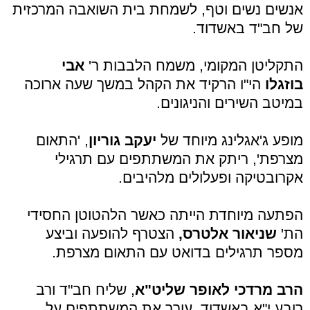
אנשים נשים וטף, לשמחת בית השואבה המרכזית
של חב"ד באשדוד.
התקליטן המקומי, משמח הלבבות ר'
אבי
בוזגלו
הי"ו הרקיד את הקהל במשך שעה ארוכה
במיטב השירים והניגונים.
מופע ג'אגלינג מיוחד של
יעקב גוריון
, 'התאום
מצרפת', ריתק את המשתתפים עם תרגילי
אקרובטיקה ופעלולים מלהיבים.
הפתעה מיוחדת הייתה כאשר הלהטוטן החסידי
הת'
שניאור אלטרס,
הצטרף להופעה וביצע
מספר תרגילים בדואט עם התאום מצרפת.
הרב מרדכי לאופר שליט"א
, שליח חב"ד ורב
רובע י"א באשדוד, עורר את המשתתפים על