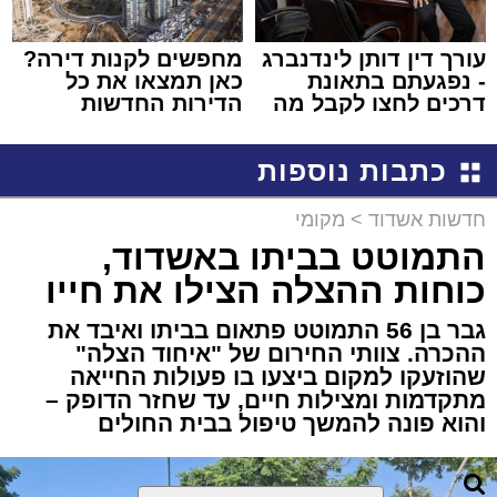
עורך דין דותן לינדנברג
מחפשים לקנות דירה?
- נפגעתם בתאונת
כאן תמצאו את כל
דרכים לחצו לקבל מה
הדירות החדשות
שמגיע לכם
למכירה באשדוד >>>
כתבות נוספות
חדשות אשדוד
>
מקומי
התמוטט בביתו באשדוד,
כוחות ההצלה הצילו את חייו
גבר בן 56 התמוטט פתאום בביתו ואיבד את
ההכרה. צוותי החירום של "איחוד הצלה"
שהוזעקו למקום ביצעו בו פעולות החייאה
מתקדמות ומצילות חיים, עד שחזר הדופק –
והוא פונה להמשך טיפול בבית החולים