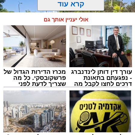
קרא עוד
אולי יעניין אותך גם
עורך דין דותן לינדנברג
מכרז הדירות הגדול של
- נפגעתם בתאונת
פרשקובסקי. כל מה
דרכים לחצו לקבל מה
שצריך לדעת לפני
שמגיע לכם
שמגישים הצעה לדירה
באשדוד
צילום: דוברות איחוד הצלה
מערכת האתר / 15:39 07.08.26