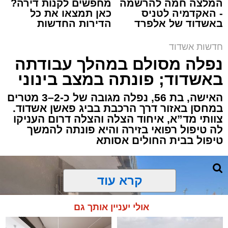
המלצה חמה להרשמה
מחפשים לקנות דירה?
- האקדמיה לטניס
כאן תמצאו את כל
באשדוד של אלפרד
הדירות החדשות
תגים:
איחוד הצלה
,
אשדוד
,
הצלה
קריאולנסקי - לילדים
למכירה באשדוד >>>
חדשות אשדוד
אירוע דרמטי הסתיים בנס רפואי באשדוד, לאחר
נפלה מסולם במהלך עבודתה
שגבר בן 56 התמוטט בביתו שבאחד הרחובות
באשדוד; פונתה במצב בינוני
ברובע י"א בעיר, כתוצאה מאירוע פתאומי שגרם
להפסקת פעילות ליבו.
האישה, בת 56, נפלה מגובה של כ-2–3 מטרים
במחסן באזור דרך הרכבת בביג פאשן אשדוד.
צוותי מד”א, איחוד הצלה והצלה דרום העניקו
למקום הוזעקו מיד צוותי רפואה ומתנדבים של
לה טיפול רפואי בזירה והיא פונתה להמשך
ארגון "איחוד הצלה". החובשים והפרמדיקים
טיפול בבית החולים אסותא
שהגיעו לזירה הבחינו כי הגבר ללא דופק וללא
הכרה, ופתחו מיידית בפעולות החייאה מתקדמות,
הכוללות עיסויי לב ושימוש במפעם (דפיברילטור).
קרא עוד
בזכות התושייה והפעילות המהירה והמקצועית של
אולי יעניין אותך גם
הצוותים בשטח, ליבו של הגבר שב לפעום.