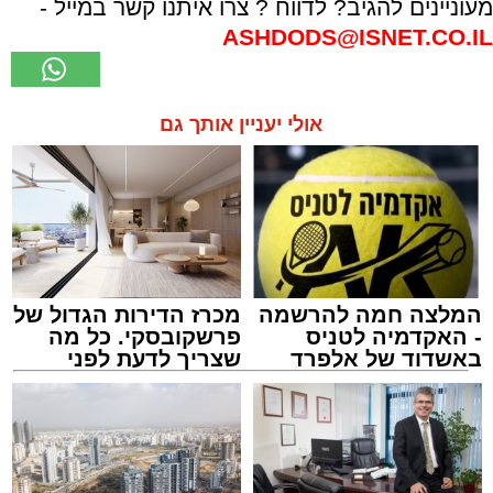
מעוניינים להגיב? לדווח ? צרו איתנו קשר במייל -
ASHDODS@ISNET.CO.IL
אולי יעניין אותך גם
המלצה חמה להרשמה
מכרז הדירות הגדול של
- האקדמיה לטניס
פרשקובסקי. כל מה
באשדוד של אלפרד
שצריך לדעת לפני
קריאולנסקי - לילדים
שמגישים הצעה לדירה
באשדוד