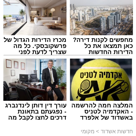
לאחר ייצוב מצבו הראשוני, הוא פונה באמבולנס
לבית חולים להמשך קבלת טיפול רפואי כשמצבו
מוגדר יציב.
מחפשים לקנות דירה?
מכרז הדירות הגדול של
מעוניינים להגיב? לדווח ? צרו איתנו קשר במייל -
כאן תמצאו את כל
פרשקובסקי. כל מה
ASHDODS@ISNET.CO.IL
הדירות החדשות
שצריך לדעת לפני
למכירה באשדוד >>>
שמגישים הצעה לדירה
באשדוד
צילום: דוברות איחוד הצלה
עופר אשטוקר / 15:32 07.08.26
המלצה חמה להרשמה
עורך דין דותן לינדנברג
- האקדמיה לטניס
- נפגעתם בתאונת
באשדוד של אלפרד
דרכים לחצו לקבל מה
תגים:
תאונת עבודה באשדוד
קריאולנסקי - לילדים
שמגיע לכם
חדשות אשדוד
>
מקומי
עובדת בת 56 נפצעה היום (שישי) באורח בינוני