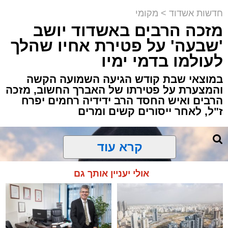
תגים:
אשדוד
,
ירי
חדשות אשדוד
>
מקומי
מזכה הרבים באשדוד יושב
אירוע ירי חמור התרחש לפני שעה קלה ברובע ב'
'שבעה' על פטירת אחיו שהלך
באשדוד, כתוצאה ממנו נפצע גבר כבן 30 באורח
לעולמו בדמי ימיו
בינוני.
במוצאי שבת קודש הגיעה השמועה הקשה
והמצערת על פטירתו של האברך החשוב, מזכה
כוחות ההצלה ומד"א יחד עם מתנדבי "הצלה
הרבים ואיש החסד הרב ידידיה רחמים יפרח
דרום" ו"איחוד הצלה" הוזעקו לזירה בעקבות דיווח
ז"ל, לאחר ייסורים קשים ומרים
על אירוע אלימות וירי.
החובשים והפרמדיקים שהגיעו למקום העניקו
קרא עוד
לפצוע טיפול רפואי ראשוני, ולאחר מכן הוא פונה
להמשך טיפול בבית החולים כשמצבו מוגדר בינוני.
אולי יעניין אותך גם
כוחות משטרה שהגיעו למקום סגרו את הזירה
ופתחו בחקירה לבדיקת נסיבות האירוע ולאיתור
החשודים.