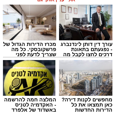
עורך דין דותן לינדנברג
מכרז הדירות הגדול של
- נפגעתם בתאונת
פרשקובסקי. כל מה
דרכים לחצו לקבל מה
שצריך לדעת לפני
שמגיע לכם
שמגישים הצעה לדירה
באשדוד
צילום: שמחה חסיד הצלה דרום
מערכת האתר / 00:47 09.08.26
מחפשים לקנות דירה?
המלצה חמה להרשמה
כאן תמצאו את כל
- האקדמיה לטניס
הדירות החדשות
באשדוד של אלפרד
למכירה באשדוד >>>
קריאולנסקי - לילדים