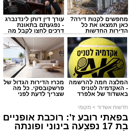
בעקבות הירי, כל היציאות מאשדוד חסומות
באמצעות מחסומים משטרתיים בניסיון ללכוד את
היורה.
מחפשים לקנות דירה?
עורך דין דותן לינדנברג
כאן תמצאו את כל
- נפגעתם בתאונת
הדירות החדשות
דרכים לחצו לקבל מה
למכירה באשדוד >>>
שמגיע לכם
מעוניינים להגיב? לדווח ? צרו איתנו קשר במייל -
צילום: א' מיכאלי
ASHDODS@ISNET.CO.IL
מערכת האתר / 00:41 09.08.26
המלצה חמה להרשמה
מכרז הדירות הגדול של
- האקדמיה לטניס
פרשקובסקי. כל מה
באשדוד של אלפרד
שצריך לדעת לפני
קריאולנסקי - לילדים
שמגישים הצעה לדירה
תגים:
אשדוד
,
פטירה
,
אלעד
באשדוד
חדשות אשדוד
>
מקומי
במוצאי שבת קודש הגיע השמועה הקשה והמצערת
בפאתי רובע ז': רוכבת אופניים
על פטירתו של האברך החשוב, מזכה הרבים ואיש
בת 17 נפצעה בינוני ופונתה
החסד הרב ידידיה רחמים יפרח ז"ל, אחיו של הגאון