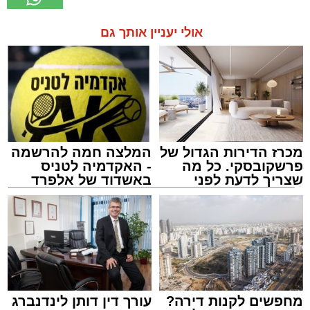
אולי יעניין אותך גם
מכרז הדירות הגדול של
המלצה חמה להרשמה
פרשקובסקי. כל מה
- האקדמיה לטניס
שצריך לדעת לפני
באשדוד של אלפרד
שמגישים הצעה לדירה
קריאולנסקי - לילדים
באשדוד
מחפשים לקנות דירה?
עורך דין דותן לינדנברג