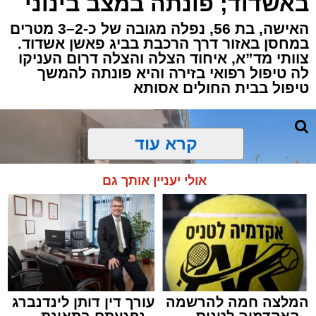
באשדוד; פונתה במצב בינוני
ברובע י"א בעיר, כתוצאה מאירוע פתאומי שגרם
להפסקת פעילות ליבו.
האישה, בת 56, נפלה מגובה של כ-2–3 מטרים
במחסן באזור דרך הרכבת בביג פאשן אשדוד.
צוותי מד”א, איחוד הצלה והצלה דרום העניקו
למקום הוזעקו מיד צוותי רפואה ומתנדבים של
לה טיפול רפואי בזירה והיא פונתה להמשך
ארגון "איחוד הצלה". החובשים והפרמדיקים
טיפול בבית החולים אסותא
שהגיעו לזירה הבחינו כי הגבר ללא דופק וללא
הכרה, ופתחו מיידית בפעולות החייאה מתקדמות,
הכוללות עיסויי לב ושימוש במפעם (דפיברילטור).
קרא עוד
בזכות התושייה והפעילות המהירה והמקצועית של
אולי יעניין אותך גם
הצוותים בשטח, ליבו של הגבר שב לפעום.
לאחר ייצוב מצבו הראשוני, הוא פונה באמבולנס
לבית חולים להמשך קבלת טיפול רפואי כשמצבו
מוגדר יציב.
המלצה חמה להרשמה
עורך דין דותן לינדנברג
מעוניינים להגיב? לדווח ? צרו איתנו קשר במייל -