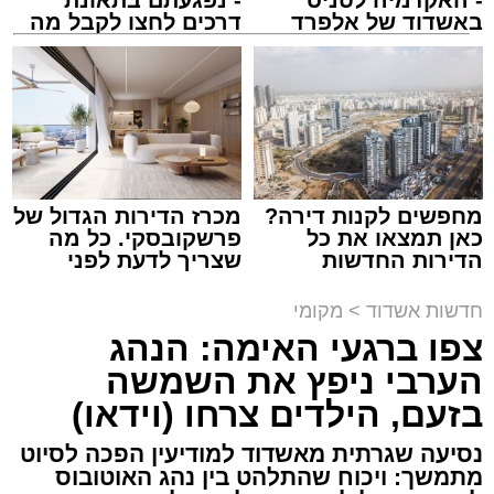
- האקדמיה לטניס
- נפגעתם בתאונת
ASHDODS@ISNET.CO.IL
באשדוד של אלפרד
דרכים לחצו לקבל מה
קריאולנסקי - לילדים
שמגיע לכם
צילום: דוברות איחוד הצלה
עופר אשטוקר / 15:32 07.08.26
מחפשים לקנות דירה?
מכרז הדירות הגדול של
כאן תמצאו את כל
פרשקובסקי. כל מה
הדירות החדשות
שצריך לדעת לפני
תגים:
תאונת עבודה באשדוד
למכירה באשדוד >>>
שמגישים הצעה לדירה
באשדוד
חדשות אשדוד
>
מקומי
עובדת בת 56 נפצעה היום (שישי) באורח בינוני
צפו ברגעי האימה: הנהג
לאחר שנפלה מסולם במהלך עבודתה במחסן
הערבי ניפץ את השמשה
באזור דרך הרכבת, מתחם ביג פאשן באשדוד.
בזעם, הילדים צרחו (וידאו)
כוחות ההצלה הוזעקו למקום בעקבות דיווח על
נסיעה שגרתית מאשדוד למודיעין הפכה לסיוט
נפילה מגובה במהלך העבודה. עם הגעתם מצאו
מתמשך: ויכוח שהתלהט בין נהג האוטובוס