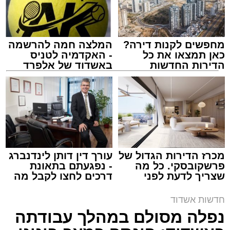
מחפשים לקנות דירה?
המלצה חמה להרשמה
כאן תמצאו את כל
- האקדמיה לטניס
הדירות החדשות
באשדוד של אלפרד
למכירה באשדוד >>>
קריאולנסקי - לילדים
צילום: דוברות איחוד הצלה
מערכת האתר / 15:39 07.08.26
מכרז הדירות הגדול של
עורך דין דותן לינדנברג
פרשקובסקי. כל מה
- נפגעתם בתאונת
שצריך לדעת לפני
דרכים לחצו לקבל מה
תגים:
איחוד הצלה
,
אשדוד
,
הצלה
שמגישים הצעה לדירה
שמגיע לכם
באשדוד
חדשות אשדוד
אירוע דרמטי הסתיים בנס רפואי באשדוד, לאחר
נפלה מסולם במהלך עבודתה
שגבר בן 56 התמוטט בביתו שבאחד הרחובות