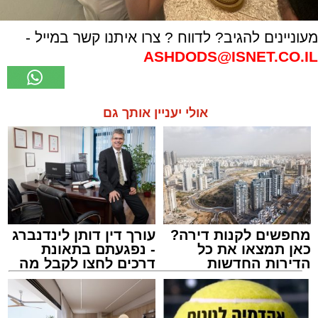
מעוניינים להגיב? לדווח ? צרו איתנו קשר במייל -
ASHDODS@ISNET.CO.IL
אולי יעניין אותך גם
מחפשים לקנות דירה?
עורך דין דותן לינדנברג
כאן תמצאו את כל
- נפגעתם בתאונת
הדירות החדשות
דרכים לחצו לקבל מה
למכירה באשדוד >>>
שמגיע לכם