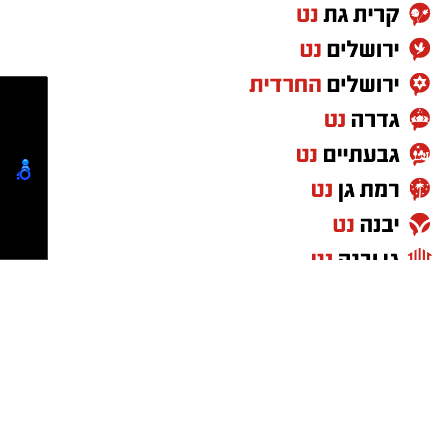
גאב"ד אשדוד עדיין זקוק לרחמי שמיים לרפואה
שלמה. שמו לתפילה: רבי ישראל בונם בן חיה
רויזא.
מעוניינים להגיב? לדווח ? צרו איתנו קשר במייל -
ASHDODS@ISNET.CO.IL