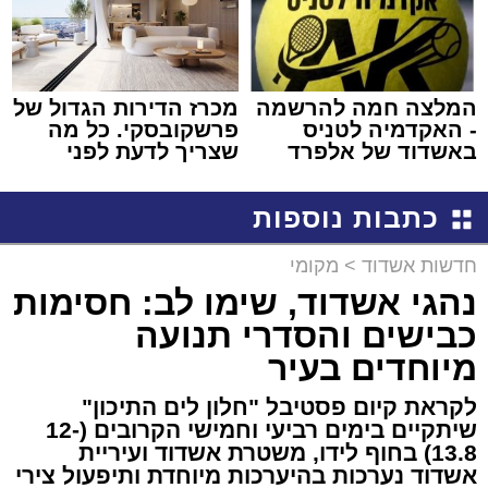
המלצה חמה להרשמה
מכרז הדירות הגדול של
- האקדמיה לטניס
פרשקובסקי. כל מה
באשדוד של אלפרד
שצריך לדעת לפני
קריאולנסקי - לילדים
שמגישים הצעה לדירה
באשדוד
כתבות נוספות
חדשות אשדוד
>
מקומי
נהגי אשדוד, שימו לב: חסימות
כבישים והסדרי תנועה
מיוחדים בעיר
לקראת קיום פסטיבל "חלון לים התיכון"
שיתקיים בימים רביעי וחמישי הקרובים (12-
13.8) בחוף לידו, משטרת אשדוד ועיריית
אשדוד נערכות בהיערכות מיוחדת ותיפעול צירי