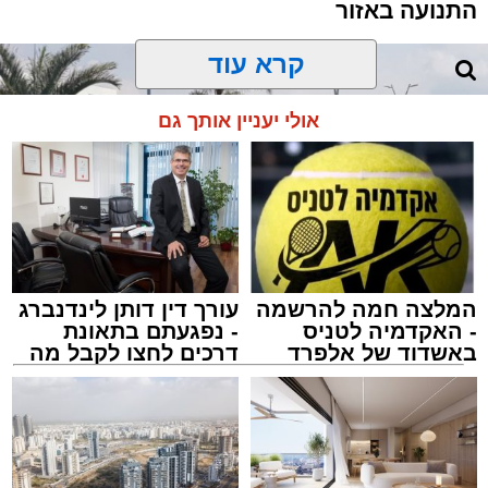
התנועה באזור
קרא עוד
אולי יעניין אותך גם
המלצה חמה להרשמה
עורך דין דותן לינדנברג
- האקדמיה לטניס
- נפגעתם בתאונת
באשדוד של אלפרד
דרכים לחצו לקבל מה
קריאולנסקי - לילדים
שמגיע לכם
הכבישים פתוחים באשדוד
מערכת האתר / 13:52 10.08.26