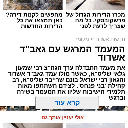
מכרז הדירות הגדול של
מחפשים לקנות דירה?
פרשקובסקי. כל מה
כאן תמצאו את כל
שצריך לדעת לפני
הדירות החדשות
שמגישים הצעה לדירה
למכירה באשדוד >>>
באשדוד
תגים:
אשדוד
,
חסימות תנועה
חדשות אשדוד
>
מקומי
המעמד המרגש עם גאב"ד
לקראת קיום פסטיבל "חלון לים התיכון" שיתקיים
אשדוד
בימים רביעי וחמישי הקרובים (12-13.8) בחוף
את מעמד ההבדלה ערך הגה"צ רבי שמעון
לידו, משטרת אשדוד ועיריית אשדוד נערכות
גלאי שליט"א, כאשר מולו עמד גאב"ד אשדוד
בהיערכות מיוחדת ותיפעול צירי התנועה באזור.
והגאון רבי ישראל בונם שרייבר שליט"א, רב
בשל האירוע הצפוי, יחולו שינויים והגבלות תנועה
קהילת 'בני פנחס'. לצידם השתתפו מאות
באזור חוף לידו, הטיילת וסביבת מתחם
תלמידי הישיבות שליוו את המעמד בשירה
וברגש
הפסטיבל.
קרא עוד
להלן פירוט חסימות הצירים ומוקדי ההכוונות: