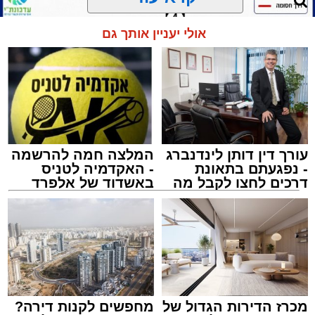
הכנסת 'חניכי הישיבות' רובע ג', ביום שלישי הקרוב
בשעה 21.00
אולי יעניין אותך גם
לאחר הארוע יתקיים רב שיח וכן פלפול תלמודי
בריתחא דאורייתא בעומקא דשמעתתא.
עורך דין דותן לינדנברג
המלצה חמה להרשמה
- נפגעתם בתאונת
- האקדמיה לטניס
דרכים לחצו לקבל מה
באשדוד של אלפרד
שמגיע לכם
קריאולנסקי - לילדים
נתיבי ישראל
מערכת האתר / 18:19 06.08.26
מכרז הדירות הגדול של
מחפשים לקנות דירה?