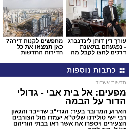
באשדוד
עורך דין דותן לינדנברג
מחפשים לקנות דירה?
- נפגעתם בתאונת
כאן תמצאו את כל
דרכים לחצו לקבל מה
הדירות החדשות
שמגיע לכם
למכירה באשדוד >>>
כתבות נוספות
חדשות אשדוד
מפעים: אל בית אבי - גדולי
הדור על הבמה
הארוע המדובר בעיר: הגרי"ב שרייבר והגאון
רבי ישי טולידנו שליט"א יעמדו מול הצורבים
הצעירים ויספרו את אשר ראו בבתי הוריהם