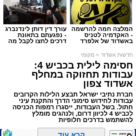
המלצה חמה להרשמה
עורך דין דותן לינדנברג
- האקדמיה לטניס
- נפגעתם בתאונת
תגים:
הגרי"ב שרייבר
,
מעגלים
באשדוד של אלפרד
דרכים לחצו לקבל מה
קריאולנסקי - לילדים
שמגיע לכם
ארוע שטרם היה כמותו: בשבוע הבא ביום ג'
חדשות אשדוד
>
מקומי
יתכנסו המוני בחורי הישיבות שטרם החלו את זמן
חסימה לילית בכביש 4:
'אלול', והם יזכו לשמוע את גדולי הדור, מרן הגרי"ב
עבודות תחזוקה במחלף
שרייבר שליט"א והגאון רבי ישאי טולידנו שליט"א,
אשדוד צפון
שבשעה נדירה של קורת רוח ישתפו את שומעיהם
חברת נתיבי ישראל תבצע הלילות הקרובים
באשר ראו וקיבלו בבתי הוריהם, הגאון רבי פנחס
עבודות לחידוש סימוני הדרך והתקנת עיני
שרייבר זצ"ל והגאון רבי ניסים טולידנו זצ"ל, כאשר
חתול. בשל העבודות, ייסגרו רמפות הכניסה
מטרתם של הדברים שישמעו היא לעורר הלבבות
לכביש 4 לכיוון דרום, ולנהגים מומלץ
ולהחדיר אהבת אמת לתורה.
להשתמש בדרכים חלופיות
הארוע, במסגרת ארועי 'מעגלים', יתקיים בבית
קרא עוד