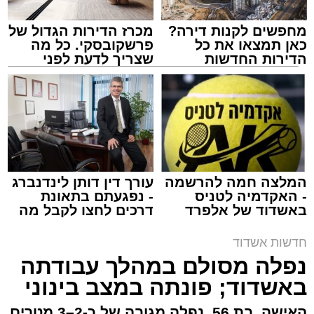
מחפשים לקנות דירה?
מכרז הדירות הגדול של
כאן תמצאו את כל
פרשקובסקי. כל מה
הדירות החדשות
שצריך לדעת לפני
למכירה באשדוד >>>
שמגישים הצעה לדירה
באשדוד
צילום: דוברות איחוד הצלה
מערכת האתר / 15:39 07.08.26
המלצה חמה להרשמה
עורך דין דותן לינדנברג
- האקדמיה לטניס
- נפגעתם בתאונת
באשדוד של אלפרד
דרכים לחצו לקבל מה
תגים:
איחוד הצלה
,
אשדוד
,
הצלה
קריאולנסקי - לילדים
שמגיע לכם
חדשות אשדוד
אירוע דרמטי הסתיים בנס רפואי באשדוד, לאחר
נפלה מסולם במהלך עבודתה
שגבר בן 56 התמוטט בביתו שבאחד הרחובות
באשדוד; פונתה במצב בינוני
ברובע י"א בעיר, כתוצאה מאירוע פתאומי שגרם
להפסקת פעילות ליבו.
האישה, בת 56, נפלה מגובה של כ-2–3 מטרים