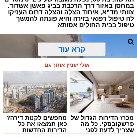
במחסן באזור דרך הרכבת בביג פאשן אשדוד.
צוותי מד”א, איחוד הצלה והצלה דרום העניקו
למקום הוזעקו מיד צוותי רפואה ומתנדבים של
לה טיפול רפואי בזירה והיא פונתה להמשך
ארגון "איחוד הצלה". החובשים והפרמדיקים
טיפול בבית החולים אסותא
שהגיעו לזירה הבחינו כי הגבר ללא דופק וללא
הכרה, ופתחו מיידית בפעולות החייאה מתקדמות,
הכוללות עיסויי לב ושימוש במפעם (דפיברילטור).
קרא עוד
בזכות התושייה והפעילות המהירה והמקצועית של
אולי יעניין אותך גם
הצוותים בשטח, ליבו של הגבר שב לפעום.
לאחר ייצוב מצבו הראשוני, הוא פונה באמבולנס
לבית חולים להמשך קבלת טיפול רפואי כשמצבו
מוגדר יציב.
מכרז הדירות הגדול של
מחפשים לקנות דירה?
מעוניינים להגיב? לדווח ? צרו איתנו קשר במייל -
פרשקובסקי. כל מה
כאן תמצאו את כל
ASHDODS@ISNET.CO.IL
שצריך לדעת לפני
הדירות החדשות
שמגישים הצעה לדירה
למכירה באשדוד >>>