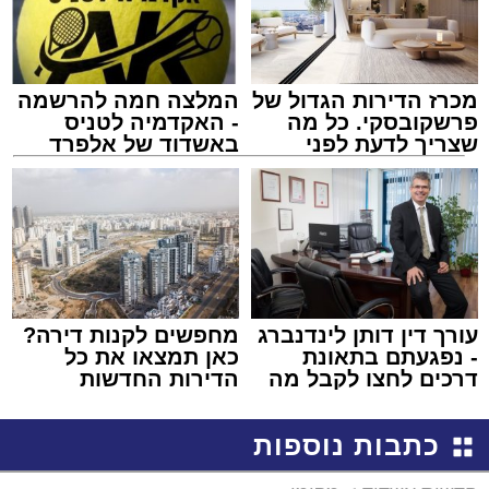
מכרז הדירות הגדול של
המלצה חמה להרשמה
פרשקובסקי. כל מה
- האקדמיה לטניס
שצריך לדעת לפני
באשדוד של אלפרד
שמגישים הצעה לדירה
קריאולנסקי - לילדים
באשדוד
עורך דין דותן לינדנברג
מחפשים לקנות דירה?
- נפגעתם בתאונת
כאן תמצאו את כל
דרכים לחצו לקבל מה
הדירות החדשות
שמגיע לכם
למכירה באשדוד >>>
כתבות נוספות