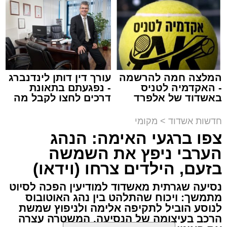
באשדוד
צילום: דוברות איחוד הצלה
עופר אשטוקר / 15:32 07.08.26
המלצה חמה להרשמה
עורך דין דותן לינדנברג
- האקדמיה לטניס
- נפגעתם בתאונת
באשדוד של אלפרד
דרכים לחצו לקבל מה
תגים:
תאונת עבודה באשדוד
קריאולנסקי - לילדים
שמגיע לכם
חדשות אשדוד
>
מקומי
עובדת בת 56 נפצעה היום (שישי) באורח בינוני
צפו ברגעי האימה: הנהג
לאחר שנפלה מסולם במהלך עבודתה במחסן
הערבי ניפץ את השמשה
באזור דרך הרכבת, מתחם ביג פאשן באשדוד.
בזעם, הילדים צרחו (וידאו)
כוחות ההצלה הוזעקו למקום בעקבות דיווח על
נסיעה שגרתית מאשדוד למודיעין הפכה לסיוט
נפילה מגובה במהלך העבודה. עם הגעתם מצאו
מתמשך: ויכוח שהתלהט בין נהג האוטובוס
לנוסע הוביל לתקיפה אלימה ולניפוץ שמשת
את האישה בהכרה מלאה, כשהיא סובלת מחבלות
הרכב בעיצומה של הנסיעה. המשטרה עצרה
במספר אזורים בגופה לאחר שנפלה מגובה של