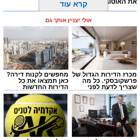
את האוטובוס בהמשך הדרך
כ-2 עד 3 מטרים.
מערכת האתר / 11:35 07.08.26
קרא עוד
רפאל אוקנין, כונן הצלה דרום, סיפר: “כשהגעתי
למקום הבחנתי בעובדת כשהיא בהכרה מלאה
אולי יעניין אותך גם
וסובלת מחבלות מרובות בגופה לאחר שנפלה
במהלך עבודתה. יחד עם צוותי מד”א הענקנו לה
טיפול רפואי ראשוני והיא פונתה בניידת טיפול
נמרץ לחדר הטראומה במרכז הרפואי אסותא
תגים:
אוטובוס
,
אשדוד
,
ערבי
באשדוד כשהיא במצב בינוני ויציב.”
מכרז הדירות הגדול של
מחפשים לקנות דירה?
פרשקובסקי. כל מה
כאן תמצאו את כל
שצריך לדעת לפני
הדירות החדשות
שמגישים הצעה לדירה
למכירה באשדוד >>>
באשדוד
אירוע חמור ומפחיד התרחש בקו 881 בנסיעה
מאשדוד למודיעין, לאחר שוויכוח מילוליות בין הנהג