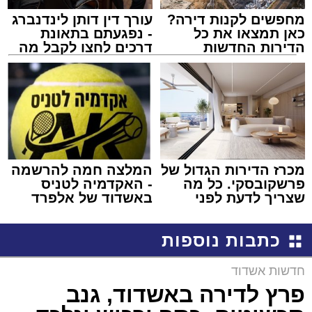
מחפשים לקנות דירה?
עורך דין דותן לינדנברג
כאן תמצאו את כל
- נפגעתם בתאונת
הדירות החדשות
דרכים לחצו לקבל מה
למכירה באשדוד >>>
שמגיע לכם
מכרז הדירות הגדול של
המלצה חמה להרשמה
פרשקובסקי. כל מה
- האקדמיה לטניס
שצריך לדעת לפני
באשדוד של אלפרד
שמגישים הצעה לדירה
קריאולנסקי - לילדים
באשדוד
כתבות נוספות
חדשות אשדוד
פרץ לדירה באשדוד, גנב