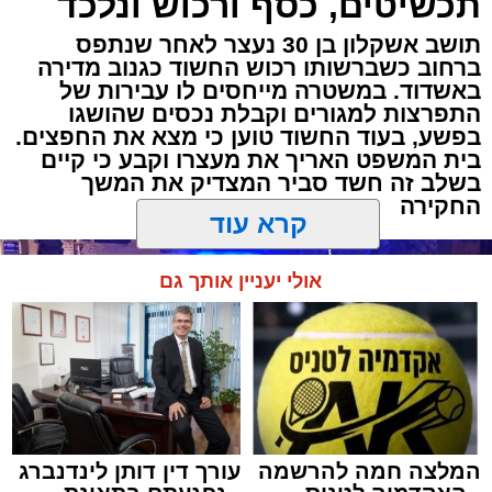
תכשיטים, כסף ורכוש ונלכד
תושב אשקלון בן 30 נעצר לאחר שנתפס
ברחוב כשברשותו רכוש החשוד כגנוב מדירה
באשדוד. במשטרה מייחסים לו עבירות של
התפרצות למגורים וקבלת נכסים שהושגו
בפשע, בעוד החשוד טוען כי מצא את החפצים.
בית המשפט האריך את מעצרו וקבע כי קיים
בשלב זה חשד סביר המצדיק את המשך
החקירה
קרא עוד
אולי יעניין אותך גם
המלצה חמה להרשמה
עורך דין דותן לינדנברג