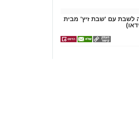
 לשבת עם 'שבת זיץ' מבית
דאו)
וע מרגש ויוצא דופן: יחד עם
קאליש הם חוו טעם מרומם של 'שבת
וד
ן אותך גם