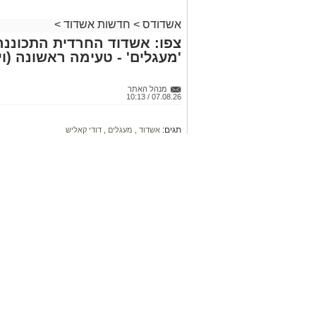
אשדודס
>
חדשות אשדוד
>
צפו: אשדוד החרדית התכוננה
'מעגלים' - טעימה ראשונה (וי
מנהל האתר
07.08.26 / 10:13
תגים:
אשדוד
,
מעגלים
,
דודי קאליש
המונים מתושבי אשדוד זכו אתמול לאר
המשוררים של 'נגינה' בראשות דודי 
זיץ' עילאי. צפו
קרא ע
אולי יעניי