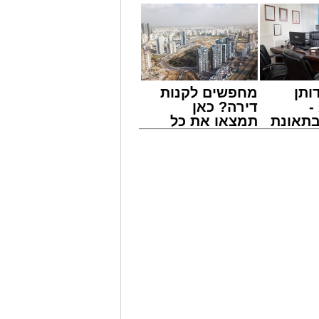
חה, הזניק מיד כוחות לסיוע. דניאל
איר אבוקרט, מתנדב הסניף המקומי,
בעזרת ציוד ייעודי שברשותם, פעלו
נוק בשלום וללא שנגרם נזק לכלי הרכב.
שחילקתי עלונים בבית הכנסת, קיבלתי
ותן
מחפשים לקנות
שתי באמא שהייתה בבכי ובהיסטריה מכך
-
דירה? כאן
מסביב ניסו להרגיע אותה. בפעולות חילוץ
תאונת
תמצאו את כל
וק הקטן בשלום. כשדלת הרכב נפתחה,
צו
הדירות החדשות
ים. האם הודתה לי בהתרגשות ואמרה
שמגיע
למכירה באשדוד
פקת וממלאת מזו".
>>>
פונים להורים בקריאה חד-משמעית להקפיד
 ולא להשאירו בידי ילדים קטנים ללא
צור קשר מיידי עם מוקד ידידים בטלפון
מייל -
ASHDODS@ISNET.CO.IL