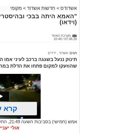
אשדודס
>
חדשות אשדוד
>
מקומי
"האמא היתה בבכי ובהיסטריה
(וידאו)
מערכת האתר
07.08.26 / 10:49
תגים:
אשדוד
,
ידידים
תינוק ננעל בשגגה ברכב לעיני אמו הה
שהוזעקו למקום פתחו את הדלת במהיר
קרא ע
אמש (חמי
אודות תינוק שננעל בשגגה ברכב לעיני אמ
אולי יעניי