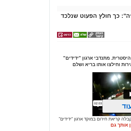
": כך חולץ הפעוט שנלכד
יסטרית. מתנדבי ארגון "ידידים"
ות וחילצו אותו בריא ושלם
וד
שי) בסביבות השעה 21:49, התקבלה קריאת חירום במוקד ארגון "ידידים"
ו הדואגת, ברחוב כ"ט בנובמבר באשקלון.
ן אותך גם