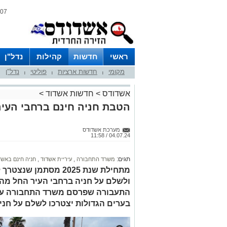
07 אוגוסט 2026 / 11:31
ראשי
חדשות
קהילות
נדל"ן
מקומי
חדשות ארציות
פוליטי
נדל"ן
|
|
|
אשדודס
>
חדשות אשדוד
>
הטבת חניה חינם ברחבי העיר
מערכת אשדודס
04.07.24 / 11:58
תגים:
משרד התחבורה
,
עיריית אשדוד
,
חניה חינם באש
מתחילת שנת 2025 מסתמן
ולשלם על חניה ברחבי העיר החל מה
בערים הגדולות יצטרכו לשלם על חני